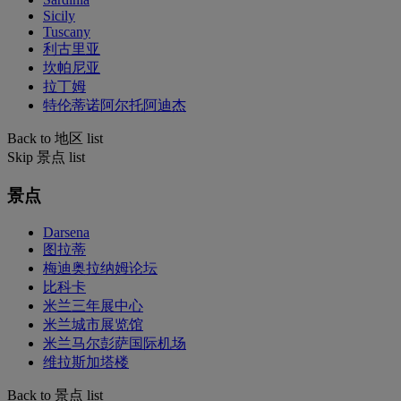
Sicily
Tuscany
利古里亚
坎帕尼亚
拉丁姆
特伦蒂诺阿尔托阿迪杰
Back to 地区 list
Skip 景点 list
景点
Darsena
图拉蒂
梅迪奥拉纳姆论坛
比科卡
米兰三年展中心
米兰城市展览馆
米兰马尔彭萨国际机场
维拉斯加塔楼
Back to 景点 list