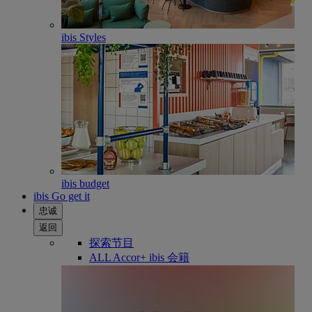
ibis Styles
ibis budget
ibis Go get it
忠诚
返回
探索节目
ALL Accor+ ibis 会籍