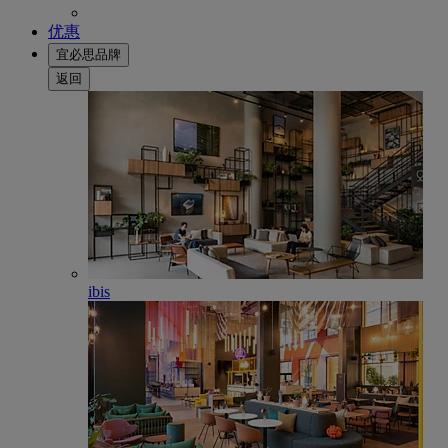
优惠
宜必思品牌
返回
ibis