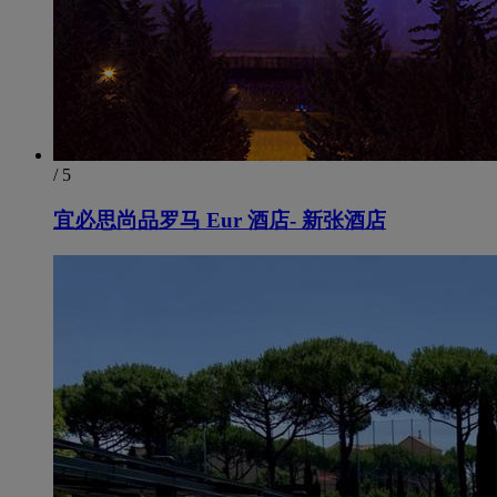
/ 5
宜必思尚品罗马 Eur 酒店- 新张酒店