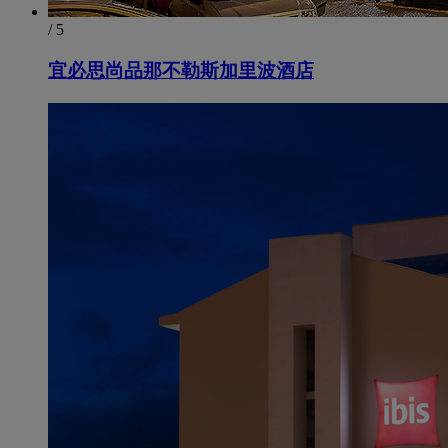
/ 5
宜必思尚品那不勒斯加里波酒店