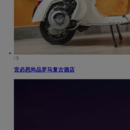
/ 5
宜必思尚品罗马复古酒店