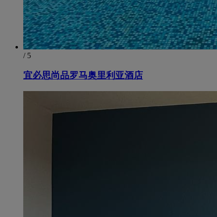
/ 5
宜必思尚品罗马奥里利亚酒店