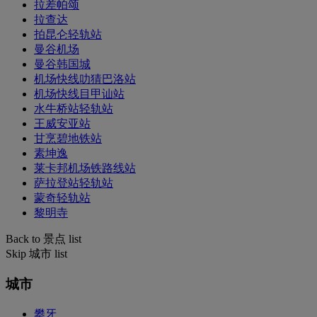
拉差帕颂
拉查达
拍昆仑轻轨站
曼谷机场
曼谷韩国城
机场快线叻猜巴洛站
机场快线目甲讪站
水牛桥站轻轨站
王威安亚站
甘烹碧地铁站
素坤逸
莱卡邦机场铁路线站
萨拉登站轻轨站
蒙奇轻轨站
黎明寺
Back to 景点 list
Skip 城市 list
城市
攀牙