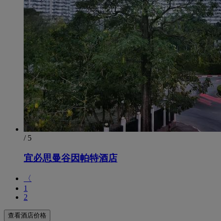
/ 5
宜必思曼谷因帕特酒店
〈
1
2
查看酒店价格