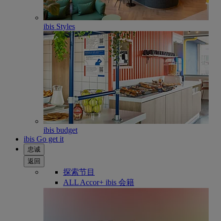
ibis Styles
ibis budget
ibis Go get it
忠诚
返回
探索节目
ALL Accor+ ibis 会籍