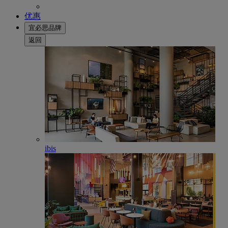
优惠
宜必思品牌
返回
ibis