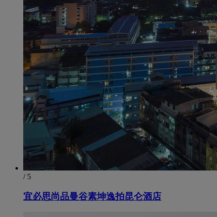
/ 5
宜必思尚品曼谷素坤逸拍昆仑酒店