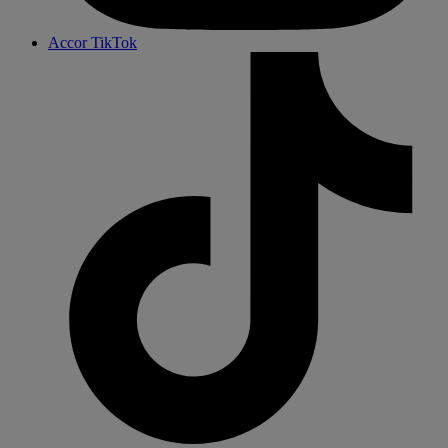
Accor TikTok