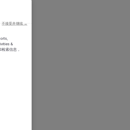
不接受并继续 →
orts,
vities &
和检索信息，