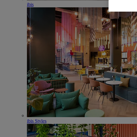
ibis
ibis Styles