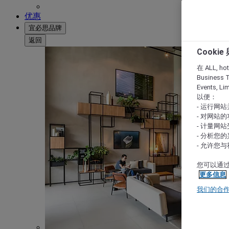
优惠
宜必思品牌
返回
Cooki
在 ALL, hote
Business T
Events, L
以便：
- 运行网
- 对网站
- 计量网
- 分析您
- 允许您
您可以通过
更多信息
我们的合