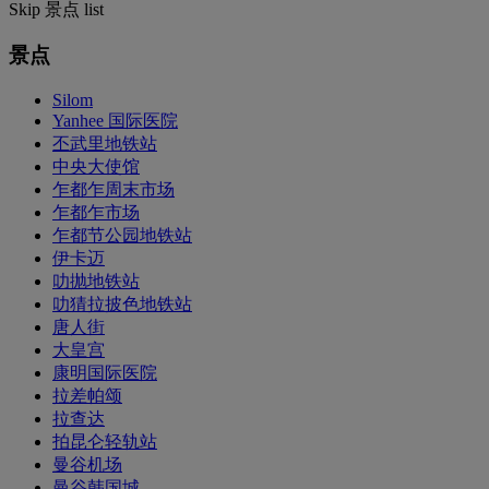
Skip 景点 list
景点
Silom
Yanhee 国际医院
丕武里地铁站
中央大使馆
乍都乍周末市场
乍都乍市场
乍都节公园地铁站
伊卡迈
叻抛地铁站
叻猜拉披色地铁站
唐人街
大皇宫
康明国际医院
拉差帕颂
拉查达
拍昆仑轻轨站
曼谷机场
曼谷韩国城