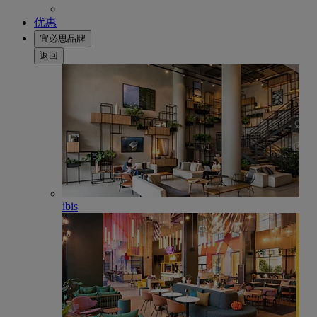
优惠
宜必思品牌
返回
ibis