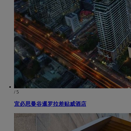
/ 5
宜必思曼谷暹罗拉差贴威酒店