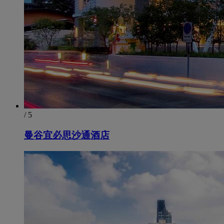
/ 5
曼谷宜必思沙通酒店