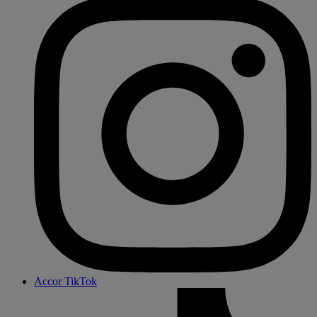
Accor TikTok