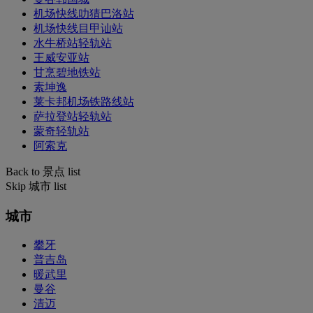
机场快线叻猜巴洛站
机场快线目甲讪站
水牛桥站轻轨站
王威安亚站
甘烹碧地铁站
素坤逸
莱卡邦机场铁路线站
萨拉登站轻轨站
蒙奇轻轨站
阿索克
Back to 景点 list
Skip 城市 list
城市
攀牙
普吉岛
暖武里
曼谷
清迈