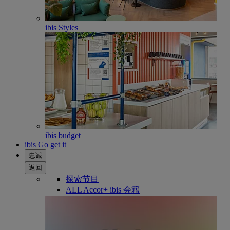
ibis Styles
ibis budget
ibis Go get it
忠诚
返回
探索节目
ALL Accor+ ibis 会籍