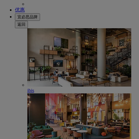
优惠
宜必思品牌
返回
ibis