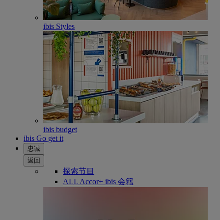
ibis Styles
ibis budget
ibis Go get it
忠诚
返回
探索节目
ALL Accor+ ibis 会籍