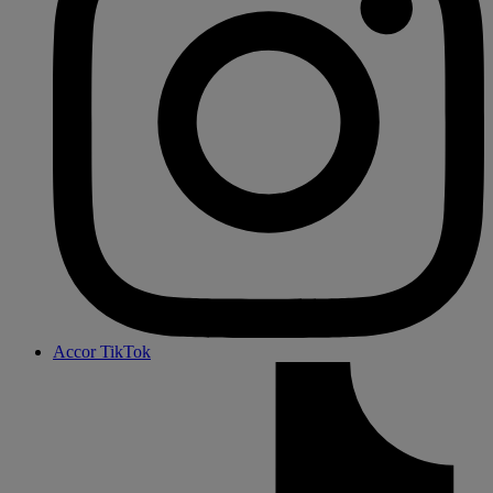
Accor TikTok