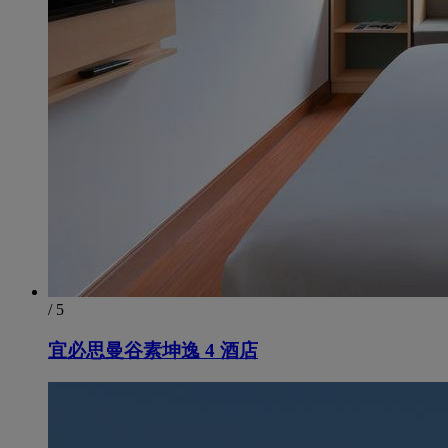
/ 5
宜必思曼谷素坤逸 4 酒店