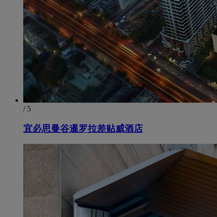
/ 5
宜必思曼谷暹罗拉差贴威酒店