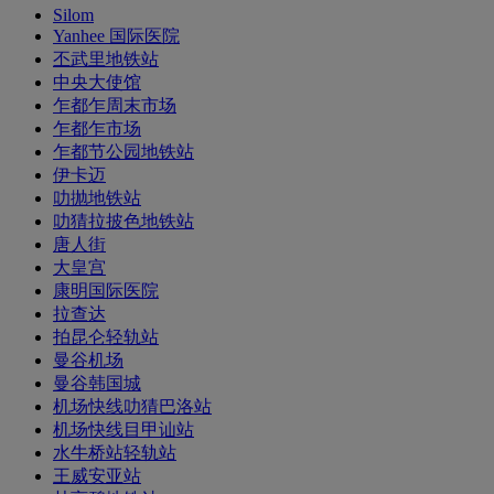
Silom
Yanhee 国际医院
丕武里地铁站
中央大使馆
乍都乍周末市场
乍都乍市场
乍都节公园地铁站
伊卡迈
叻抛地铁站
叻猜拉披色地铁站
唐人街
大皇宫
康明国际医院
拉查达
拍昆仑轻轨站
曼谷机场
曼谷韩国城
机场快线叻猜巴洛站
机场快线目甲讪站
水牛桥站轻轨站
王威安亚站