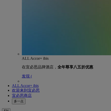
ALL Accor+ ibis
在宜必思品牌酒店，
全年尊享八五折优惠
发现 (
ALL Accor+ ibis
欢迎来到宜必思
宜必思商店
多一点
EN