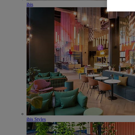
ibis
ibis Styles