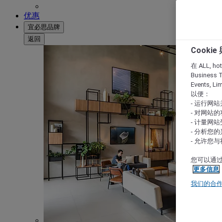
优惠
宜必思品牌
返回
Cooki
在 ALL, hote
Business T
Events, L
以便：
- 运行网
- 对网站
- 计量网
- 分析您
- 允许您
您可以通过
更多信息
我们的合