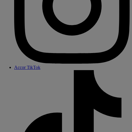
Accor TikTok