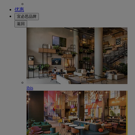
优惠
宜必思品牌
返回
ibis