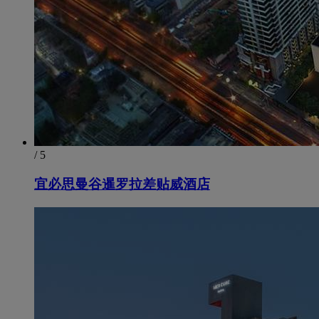
/ 5
宜必思曼谷暹罗拉差贴威酒店