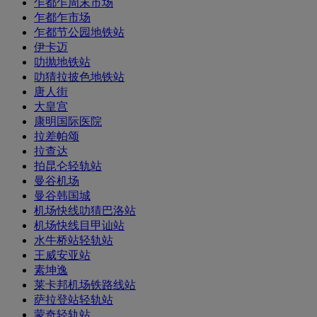
乍都乍周末市场
乍都乍市场
乍都节公园地铁站
伊卡迈
叻抛地铁站
叻猜拉披色地铁站
唐人街
大皇宫
康明国际医院
拉差帕颂
拉查达
拍昆仑轻轨站
曼谷机场
曼谷韩国城
机场快线叻猜巴洛站
机场快线目甲讪站
水牛桥站轻轨站
王威安亚站
素坤逸
莱卡邦机场铁路线站
萨拉登站轻轨站
蒙奇轻轨站