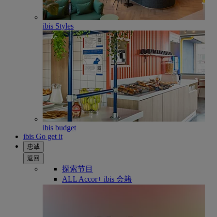
ibis Styles
ibis budget
ibis Go get it
忠诚
返回
探索节目
ALL Accor+ ibis 会籍