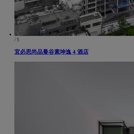
/ 5
宜必思尚品曼谷素坤逸 4 酒店