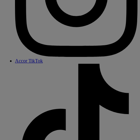
Accor TikTok