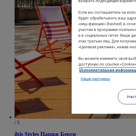
выбрать подходящие варианты
Если вы соглашаетесь на исп
будет обрабатывать ваш адрес
«хеш-функции» (hashed) в соч
участии в программе лояльнос
и в социальных сетях. Ваши 
этих третьих лиц. Для получ
«Целевая реклама», нажав кно
Вы можете изменить свой выбо
доступную по ссылке «Cookie»
Дополнительная информа
Наши партнеры
Нас
/ 5
ibis Styles Париж Берси