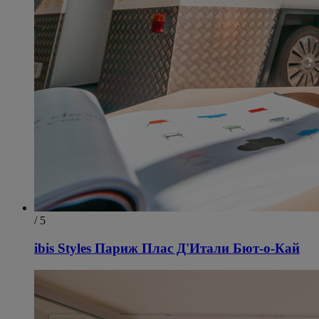
/ 5
ibis Styles Париж Плас Д'Итали Бют-о-Кай