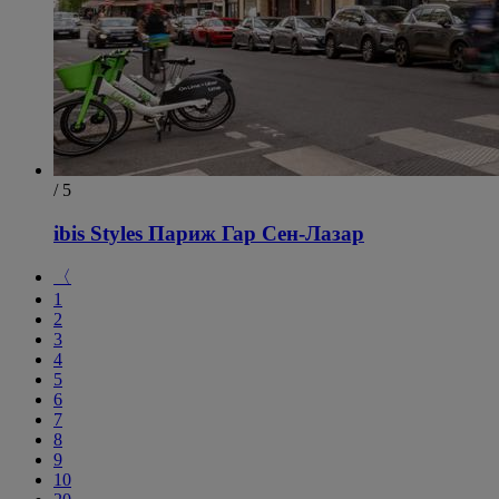
/ 5
ibis Styles Париж Гар Сен-Лазар
〈
1
2
3
4
5
6
7
8
9
10