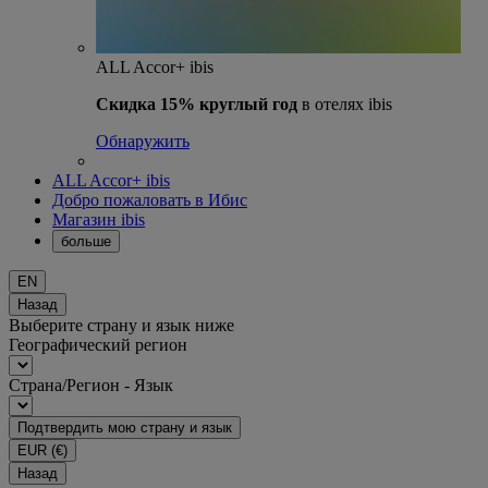
ALL Accor+ ibis
Скидка 15% круглый год
в отелях ibis
Обнаружить
ALL Accor+ ibis
Добро пожаловать в Ибис
Магазин ibis
больше
EN
Назад
Выберите страну и язык ниже
Географический регион
Страна/Регион - Язык
Подтвердить мою страну и язык
EUR
(€)
Назад