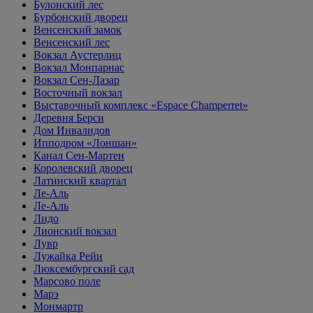
Булонский лес
Бурбонский дворец
Венсенский замок
Венсенский лес
Вокзал Аустерлиц
Вокзал Монпарнас
Вокзал Сен-Лазар
Восточный вокзал
Выставочный комплекс «Espace Champerret»
Деревня Берси
Дом Инвалидов
Ипподром «Лоншан»
Канал Сен-Мартен
Королевский дворец
Латинский квартал
Ле-Аль
Ле-Аль
Лидо
Лионский вокзал
Лувр
Лужайка Рейи
Люксембургский сад
Марсово поле
Марэ
Монмартр