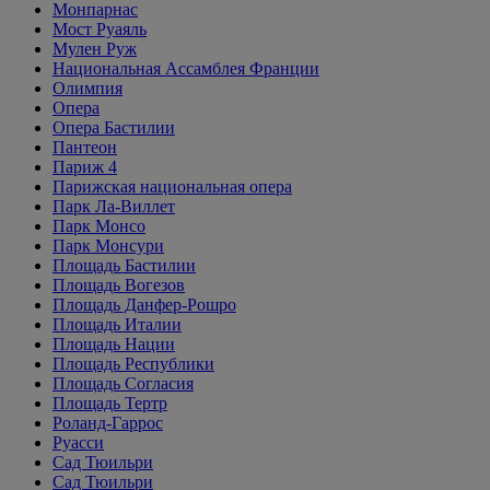
Монпарнас
Мост Руаяль
Мулен Руж
Национальная Ассамблея Франции
Олимпия
Опера
Опера Бастилии
Пантеон
Париж 4
Парижская национальная опера
Парк Ла-Виллет
Парк Монсо
Парк Монсури
Площадь Бастилии
Площадь Вогезов
Площадь Данфер-Рошро
Площадь Италии
Площадь Нации
Площадь Республики
Площадь Согласия
Площадь Тертр
Роланд-Гаррос
Руасси
Сад Тюильри
Сад Тюильри