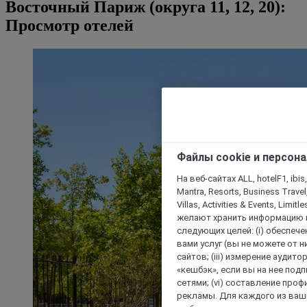
Восточный Париж (округа 11, 12, 20):
Просмотр отелей
Файлы cookie и персон
На веб-сайтах ALL, hotelF1, ibis,
Mantra, Resorts, Business Travel
Villas, Activities & Events, Limit
желают хранить информацию н
следующих целей: (i) обеспе
вами услуг (вы не можете от н
сайтов; (iii) измерение аудит
«кешбэк», если вы на нее под
сетями; (vi) составление про
рекламы. Для каждого из ваши