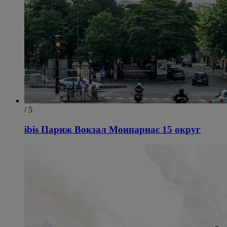
/ 5
ibis Париж Вокзал Монпарнас 15 округ