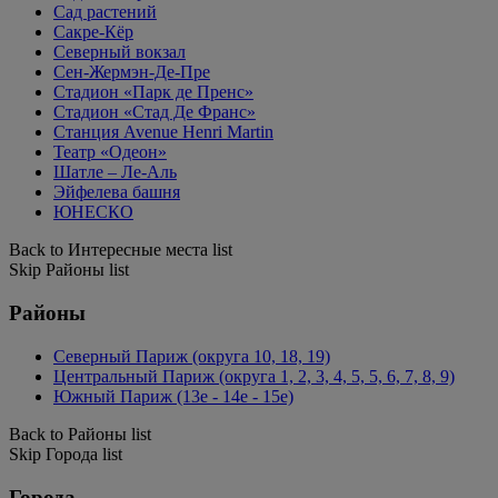
Сад растений
Сакре-Кёр
Северный вокзал
Сен-Жермэн-Де-Пре
Стадион «Парк де Пренс»
Стадион «Стад Де Франс»
Станция Avenue Henri Martin
Театр «Одеон»
Шатле – Ле-Аль
Эйфелева башня
ЮНЕСКО
Back to Интересные места list
Skip Районы list
Районы
Северный Париж (округа 10, 18, 19)
Центральный Париж (округа 1, 2, 3, 4, 5, 5, 6, 7, 8, 9)
Южный Париж (13e - 14e - 15e)
Back to Районы list
Skip Города list
Города