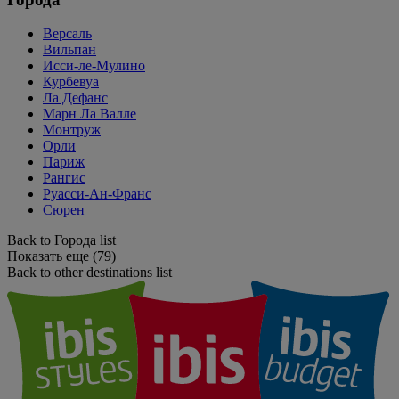
Версаль
Вильпан
Исси-ле-Мулино
Курбевуа
Ла Дефанс
Марн Ла Валле
Монтруж
Орли
Париж
Рангис
Руасси-Ан-Франс
Сюрен
Back to Города list
Показать еще (79)
Back to other destinations list