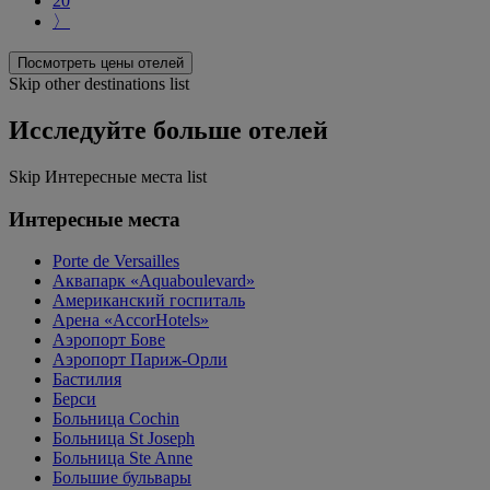
20
〉
Посмотреть цены отелей
Skip other destinations list
Исследуйте больше отелей
Skip Интересные места list
Интересные места
Porte de Versailles
Аквапарк «Aquaboulevard»
Американский госпиталь
Арена «AccorHotels»
Аэропорт Бове
Аэропорт Париж-Орли
Бастилия
Берси
Больница Cochin
Больница St Joseph
Больница Ste Anne
Большие бульвары