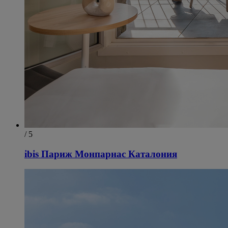
/ 5
ibis Париж Монпарнас Каталония