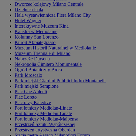
Dworzec kolejowy Milano Centrale
Dzielnica Isola
Hala wystawiennicza Fiera Milano City
Hotel Wagner
Interaktywne Muzeum Kina
Katedra w Mediolanie
Kolumny San Lorenzo
Kurort Abbiategrasso
Muzeum Historii Naturalnej w Mediolanie
Muzeum Triennale di Milano
Nabrzeże Darsena
Nekropolia Cimitero Monumentale
Ogród Botaniczny Brera
Park Idroscalo
Park miejski Giardini Pubblici Indro Montanelli
Park miejski Sempione
Plac Gae Aulenti
Plac Loreto
Plac przy Katedrze
Port lotniczy Mediolan-Linate
Port lotniczy Mediolan-Linate
Port lotniczy Mediolan-Malpensa
Przestrzeń Sztuki Współczesnej
Przestrzeń artystyczna Oberdan
Stacja metra Assago Milanofiori Forum