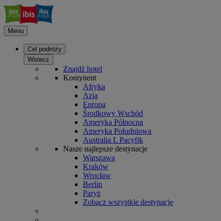
Menu
Cel podróży
Wstecz
Znajdź hotel
Kontynent
Afryka
Azja
Europa
Środkowy Wschód
Ameryka Północna
Ameryka Południowa
Australia L Pacyfik
Nasze najlepsze destynacje
Warszawa
Kraków
Wrocław
Berlin
Paryż
Zobacz wszystkie destynacje