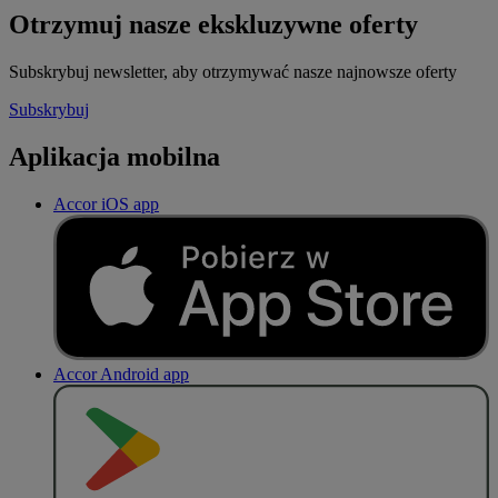
Otrzymuj nasze ekskluzywne oferty
Subskrybuj newsletter, aby otrzymywać nasze najnowsze oferty
Subskrybuj
Aplikacja mobilna
Accor iOS app
Accor Android app
P
O
B
I
E
R
Z Z