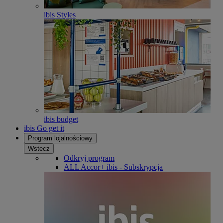
ibis Styles
ibis budget
ibis Go get it
Program lojalnościowy
Wstecz
Odkryj program
ALL Accor+ ibis - Subskrypcja