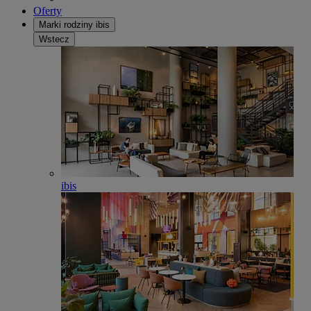
Oferty
Marki rodziny ibis
Wstecz
ibis