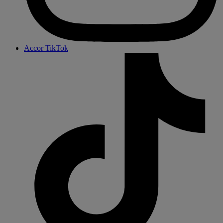
Accor TikTok