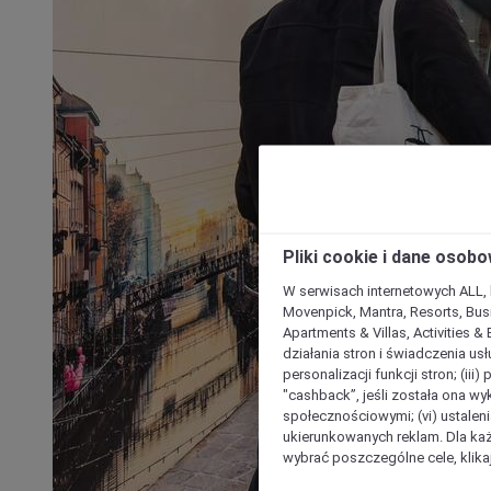
Pliki cookie i dane osob
W serwisach internetowych ALL, ho
Movenpick, Mantra, Resorts, Busi
Apartments & Villas, Activities &
działania stron i świadczenia usł
personalizacji funkcji stron; (iii
"cashback”, jeśli została ona wyk
społecznościowymi; (vi) ustalen
ukierunkowanych reklam. Dla ka
wybrać poszczególne cele, klikaj