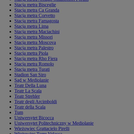
Stacja metra Bisceglie
Stacja metra Ca Granda
Stacja metra Corvetto
Stacja metra Famagosta
Stacja metra Lima
Stacja metra Maciachini
Stacja metra Missori
Stacja metra Moscova
Stacja metra Palestro
Stacja metra Piola
Stacja metra Rho Fiera
Stacja metra Romolo
Stacja metra Turati
Stadion San Siro
Sąd w Mediolanie
Teatr Della Luna
Teatr La Scala
Teatr Strehler
Teatr degli Arcimboldi
Teatr della Scala
Tum
Uniwersytet Bicocca
Uniwersytet Politechniczny w Mediolanie
Wieżowiec Grattacielo Pirelli
Wieżowiec Torre Velasca