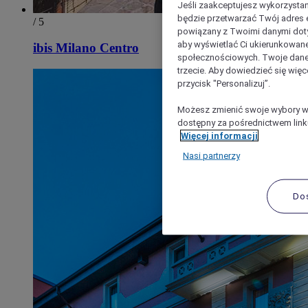
Jeśli zaakceptujesz wykorzystan
będzie przetwarzać Twój adres e-
/ 5
powiązany z Twoimi danymi doty
aby wyświetlać Ci ukierunkowane
ibis Milano Centro
społecznościowych. Twoje dane
trzecie. Aby dowiedzieć się więc
przycisk "Personalizuj”.
Możesz zmienić swoje wybory w 
dostępny za pośrednictwem linku
Więcej informacji
Nasi partnerzy
Do