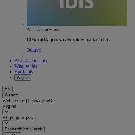
ALL Accor+ ibis
15% zniżki przez cały rok
w markach ibis
Odkryć
ALL Accor+ ibis
Witaj w ibis
Butik ibis
Więcej
EN
Wstecz
Wybierz kraj i język poniżej
Region
Kraj/region-język
Potwierdź kraj i język