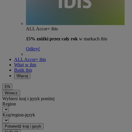
ALL Accor+ ibis
15% zniżki przez cały rok
w markach ibis
Odkryć
ALL Accor+ ibis
Witaj w ibis
Butik ibis
Więcej
EN
Wstecz
Wybierz kraj i język poniżej
Region
Kraj/region-język
Potwierdź kraj i język