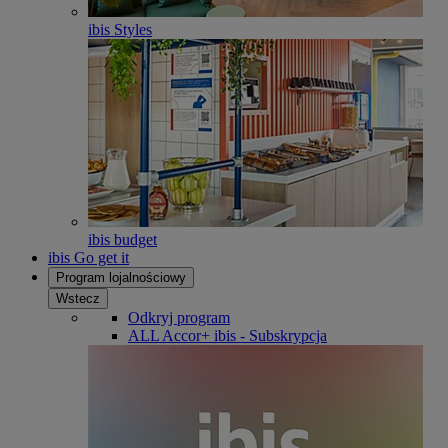
ibis Styles
ibis budget
ibis Go get it
Program lojalnościowy
Wstecz
Odkryj program
ALL Accor+ ibis - Subskrypcja