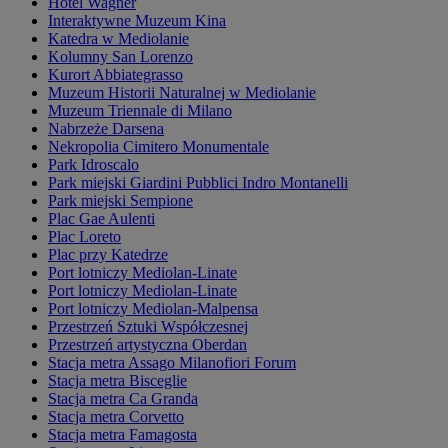
Hotel Wagner
Interaktywne Muzeum Kina
Katedra w Mediolanie
Kolumny San Lorenzo
Kurort Abbiategrasso
Muzeum Historii Naturalnej w Mediolanie
Muzeum Triennale di Milano
Nabrzeże Darsena
Nekropolia Cimitero Monumentale
Park Idroscalo
Park miejski Giardini Pubblici Indro Montanelli
Park miejski Sempione
Plac Gae Aulenti
Plac Loreto
Plac przy Katedrze
Port lotniczy Mediolan-Linate
Port lotniczy Mediolan-Linate
Port lotniczy Mediolan-Malpensa
Przestrzeń Sztuki Współczesnej
Przestrzeń artystyczna Oberdan
Stacja metra Assago Milanofiori Forum
Stacja metra Bisceglie
Stacja metra Ca Granda
Stacja metra Corvetto
Stacja metra Famagosta