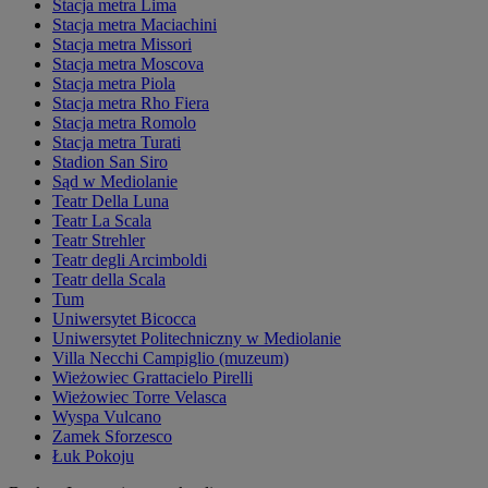
Stacja metra Lima
Stacja metra Maciachini
Stacja metra Missori
Stacja metra Moscova
Stacja metra Piola
Stacja metra Rho Fiera
Stacja metra Romolo
Stacja metra Turati
Stadion San Siro
Sąd w Mediolanie
Teatr Della Luna
Teatr La Scala
Teatr Strehler
Teatr degli Arcimboldi
Teatr della Scala
Tum
Uniwersytet Bicocca
Uniwersytet Politechniczny w Mediolanie
Villa Necchi Campiglio (muzeum)
Wieżowiec Grattacielo Pirelli
Wieżowiec Torre Velasca
Wyspa Vulcano
Zamek Sforzesco
Łuk Pokoju