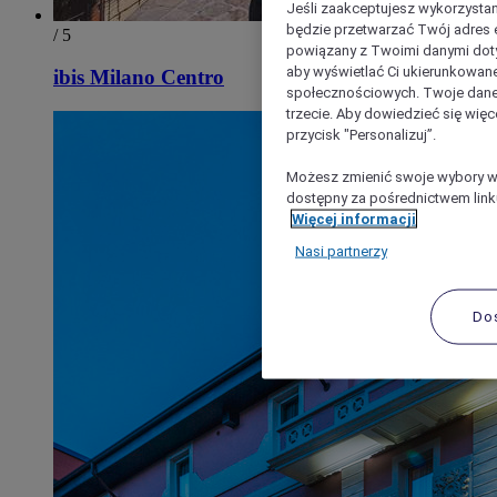
Jeśli zaakceptujesz wykorzystan
będzie przetwarzać Twój adres e-
/ 5
powiązany z Twoimi danymi doty
aby wyświetlać Ci ukierunkowane
ibis Milano Centro
społecznościowych. Twoje dane
trzecie. Aby dowiedzieć się więc
przycisk "Personalizuj”.
Możesz zmienić swoje wybory w 
dostępny za pośrednictwem linku
Więcej informacji
Nasi partnerzy
Do