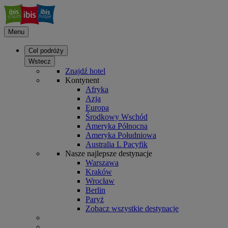
Menu
Cel podróży
Wstecz
Znajdź hotel
Kontynent
Afryka
Azja
Europa
Środkowy Wschód
Ameryka Północna
Ameryka Południowa
Australia L Pacyfik
Nasze najlepsze destynacje
Warszawa
Kraków
Wrocław
Berlin
Paryż
Zobacz wszystkie destynacje