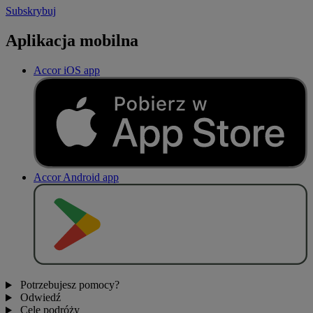
Subskrybuj
Aplikacja mobilna
Accor iOS app
Accor Android app
P
O
B
I
E
R
Z Z
Potrzebujesz pomocy?
Odwiedź
Cele podróży