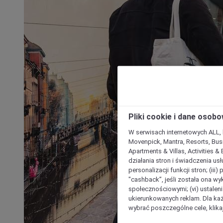
Pliki cookie i dane osob
W serwisach internetowych ALL, ho
Movenpick, Mantra, Resorts, Busi
Apartments & Villas, Activities &
działania stron i świadczenia usł
personalizacji funkcji stron; (iii
"cashback”, jeśli została ona wyk
społecznościowymi; (vi) ustalen
ukierunkowanych reklam. Dla ka
wybrać poszczególne cele, klikaj