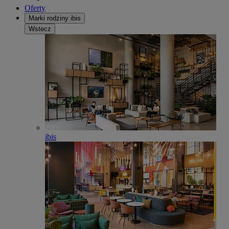
Oferty
Marki rodziny ibis
Wstecz
ibis