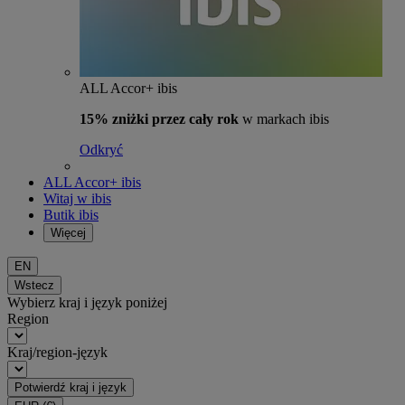
ALL Accor+ ibis
15% zniżki przez cały rok
w markach ibis
Odkryć
ALL Accor+ ibis
Witaj w ibis
Butik ibis
Więcej
EN
Wstecz
Wybierz kraj i język poniżej
Region
Kraj/region-język
Potwierdź kraj i język