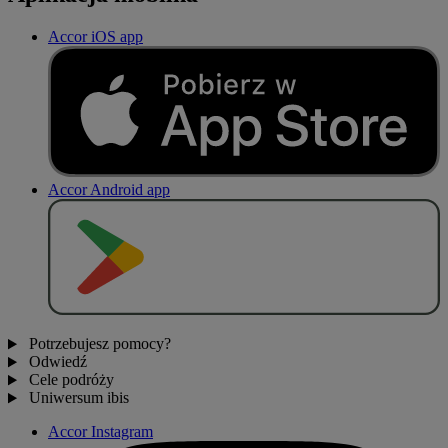
Accor iOS app
Accor Android app
P
O
B
I
E
R
Z Z
Potrzebujesz pomocy?
Odwiedź
Cele podróży
Uniwersum ibis
Accor Instagram