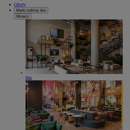
Oferty
Marki rodziny ibis
Wstecz
ibis