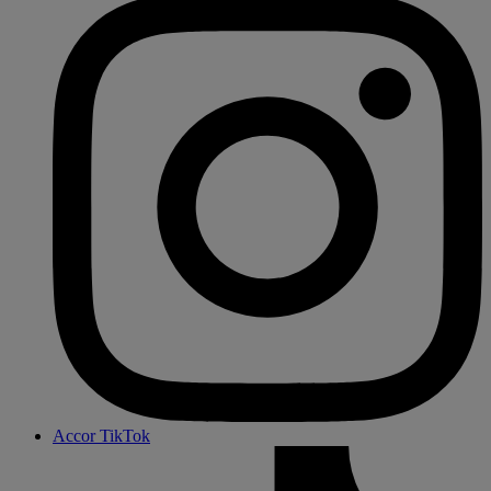
Accor TikTok