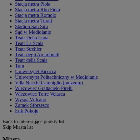
Stacja metra Piola
Stacja metra Rho Fiera
Stacja metra Romolo
Stacja metra Turati
Stadion San Siro
Sąd w Mediolanie
Teatr Della Luna
Teatr La Scala
Teatr Strehler
Teatr degli Arcimboldi
Teatr della Scala
Tum
Uniwersytet Bicocca
Uniwersytet Politechniczny w Mediolanie
Villa Necchi Campiglio (muzeum)
Wieżowiec Grattacielo Pirelli
Wieżowiec Torre Velasca
Wyspa Vulcano
Zamek Sforzesco
Łuk Pokoju
Back to Interesujące punkty list
Skip Miasta list
Miasta