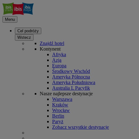
Menu
Cel podróży
Wstecz
Znajdź hotel
Kontynent
Afryka
Azja
Europa
Środkowy Wschód
Ameryka Północna
Ameryka Południowa
Australia L Pacyfik
Nasze najlepsze destynacje
Warszawa
Kraków
Wrocław
Berlin
Paryż
Zobacz wszystkie destynacje