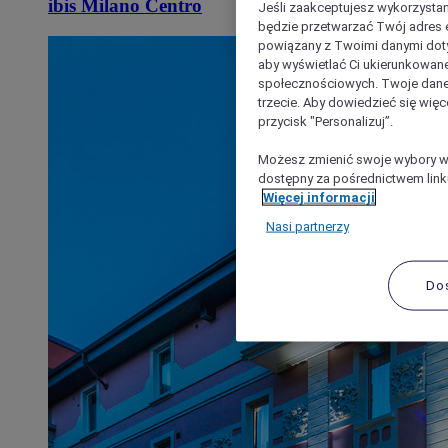
ibis Milano Centro
Jeśli zaakceptujesz wykorzystan
będzie przetwarzać Twój adres e-
powiązany z Twoimi danymi doty
aby wyświetlać Ci ukierunkowane
społecznościowych. Twoje dane
trzecie. Aby dowiedzieć się więc
przycisk "Personalizuj”.
Możesz zmienić swoje wybory w 
dostępny za pośrednictwem linku
Więcej informacji
Nasi partnerzy
Do