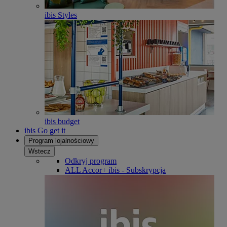
ibis Styles
ibis budget
ibis Go get it
Program lojalnościowy
Wstecz
Odkryj program
ALL Accor+ ibis - Subskrypcja