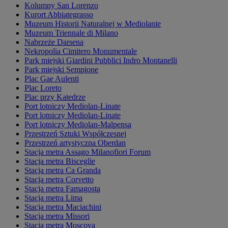
Kolumny San Lorenzo
Kurort Abbiategrasso
Muzeum Historii Naturalnej w Mediolanie
Muzeum Triennale di Milano
Nabrzeże Darsena
Nekropolia Cimitero Monumentale
Park miejski Giardini Pubblici Indro Montanelli
Park miejski Sempione
Plac Gae Aulenti
Plac Loreto
Plac przy Katedrze
Port lotniczy Mediolan-Linate
Port lotniczy Mediolan-Linate
Port lotniczy Mediolan-Malpensa
Przestrzeń Sztuki Współczesnej
Przestrzeń artystyczna Oberdan
Stacja metra Assago Milanofiori Forum
Stacja metra Bisceglie
Stacja metra Ca Granda
Stacja metra Corvetto
Stacja metra Famagosta
Stacja metra Lima
Stacja metra Maciachini
Stacja metra Missori
Stacja metra Moscova