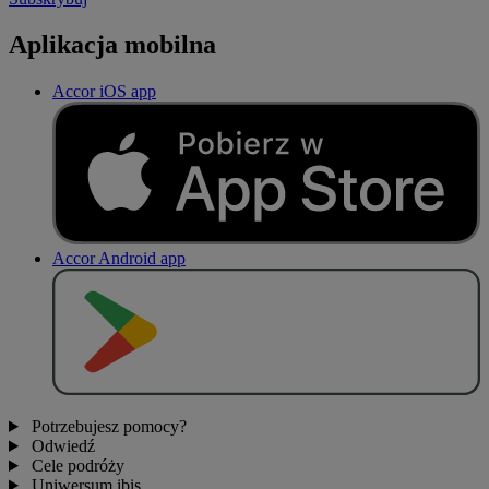
Aplikacja mobilna
Accor iOS app
Accor Android app
P
O
B
I
E
R
Z Z
Potrzebujesz pomocy?
Odwiedź
Cele podróży
Uniwersum ibis