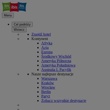
Menu
Cel podróży
Wstecz
Znajdź hotel
Kontynent
Afryka
Azja
Europa
Środkowy Wschód
Ameryka Północna
Ameryka Południowa
Australia L Pacyfik
Nasze najlepsze destynacje
Warszawa
Kraków
Wrocław
Berlin
Paryż
Zobacz wszystkie destynacje