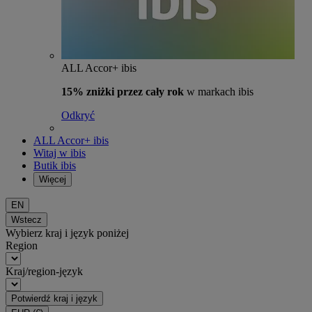
ALL Accor+ ibis
15% zniżki przez cały rok
w markach ibis
Odkryć
ALL Accor+ ibis
Witaj w ibis
Butik ibis
Więcej
EN
Wstecz
Wybierz kraj i język poniżej
Region
Kraj/region-język
Potwierdź kraj i język