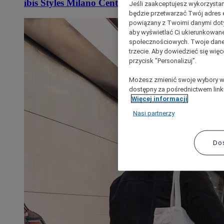
ibis Styles Milano Centro
Jeśli zaakceptujesz wykorzystan
będzie przetwarzać Twój adres e-
powiązany z Twoimi danymi doty
aby wyświetlać Ci ukierunkowane
społecznościowych. Twoje dane
trzecie. Aby dowiedzieć się więc
przycisk "Personalizuj”.
Możesz zmienić swoje wybory w 
dostępny za pośrednictwem linku
Więcej informacji
Nasi partnerzy
Do