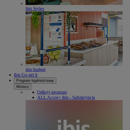
ibis Styles
ibis budget
ibis Go get it
Program lojalnościowy
Wstecz
Odkryj program
ALL Accor+ ibis - Subskrypcja