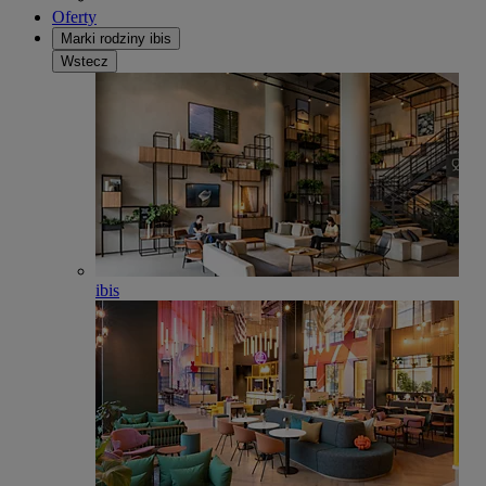
Oferty
Marki rodziny ibis
Wstecz
ibis