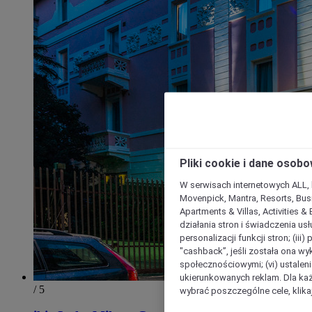
Pliki cookie i dane osob
W serwisach internetowych ALL, ho
Movenpick, Mantra, Resorts, Busi
Apartments & Villas, Activities &
działania stron i świadczenia usł
personalizacji funkcji stron; (iii
"cashback”, jeśli została ona wyk
społecznościowymi; (vi) ustalen
ukierunkowanych reklam. Dla ka
/ 5
wybrać poszczególne cele, klikaj