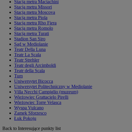
Stacja metra Maciachini
Stacja metra Missori
Stacja metra Moscova
Stacja metra Piola
Stacja metra Rho Fiera
Stacja metra Romolo
Stacja metra Turati
Stadion San Siro
Sąd w Mediolanie
Teatr Della Luna
Teatr La Scala
Teatr Strehler
Teatr degli Arcimboldi
Teatr della Scala
Tum
Uniwersytet Bicocca
Uniwersytet Politechniczny w Mediolanie
Villa Necchi Campiglio (muzeum)
Wieżowiec Grattacielo Pirelli
Wieżowiec Torre Velasca
Wyspa Vulcano
Zamek Sforzesco
Łuk Pokoju
Back to Interesujące punkty list