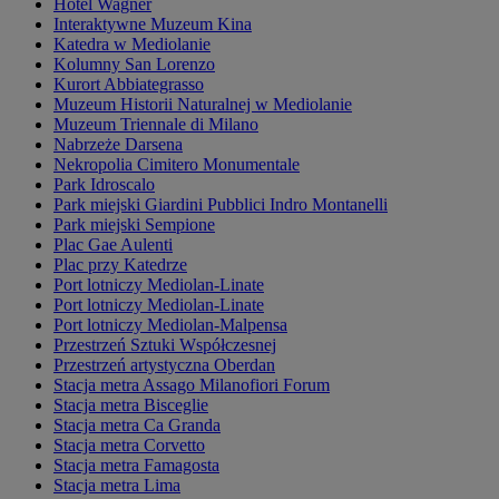
Hotel Wagner
Interaktywne Muzeum Kina
Katedra w Mediolanie
Kolumny San Lorenzo
Kurort Abbiategrasso
Muzeum Historii Naturalnej w Mediolanie
Muzeum Triennale di Milano
Nabrzeże Darsena
Nekropolia Cimitero Monumentale
Park Idroscalo
Park miejski Giardini Pubblici Indro Montanelli
Park miejski Sempione
Plac Gae Aulenti
Plac przy Katedrze
Port lotniczy Mediolan-Linate
Port lotniczy Mediolan-Linate
Port lotniczy Mediolan-Malpensa
Przestrzeń Sztuki Współczesnej
Przestrzeń artystyczna Oberdan
Stacja metra Assago Milanofiori Forum
Stacja metra Bisceglie
Stacja metra Ca Granda
Stacja metra Corvetto
Stacja metra Famagosta
Stacja metra Lima