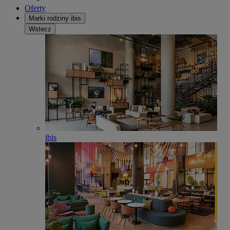
Oferty
Marki rodziny ibis
Wstecz
ibis