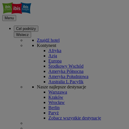
Menu
Cel podróży
Wstecz
Znajdź hotel
Kontynent
Afryka
Azja
Europa
Środkowy Wschód
Ameryka Północna
Ameryka Południowa
Australia L Pacyfik
Nasze najlepsze destynacje
Warszawa
Kraków
Wrocław
Berlin
Paryż
Zobacz wszystkie destynacje