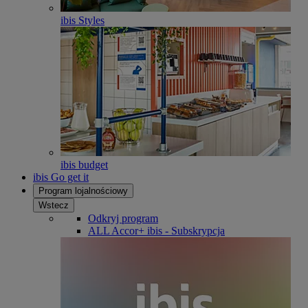
ibis Styles
ibis budget
ibis Go get it
Program lojalnościowy
Wstecz
Odkryj program
ALL Accor+ ibis - Subskrypcja