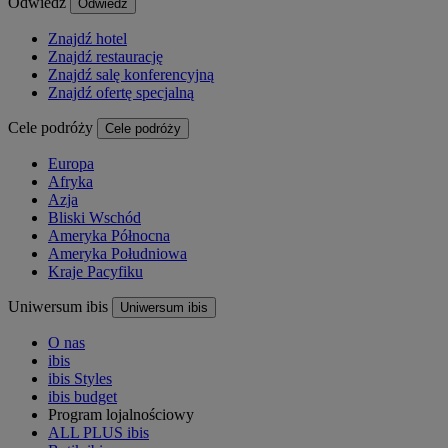
Odwiedź
Odwiedź
Znajdź hotel
Znajdź restaurację
Znajdź salę konferencyjną
Znajdź ofertę specjalną
Cele podróży
Cele podróży
Europa
Afryka
Azja
Bliski Wschód
Ameryka Północna
Ameryka Południowa
Kraje Pacyfiku
Uniwersum ibis
Uniwersum ibis
O nas
ibis
ibis Styles
ibis budget
Program lojalnościowy
ALL PLUS ibis