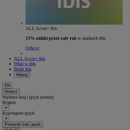
ALL Accor+ ibis
15% zniżki przez cały rok
w markach ibis
Odkryć
ALL Accor+ ibis
Witaj w ibis
Butik ibis
Więcej
EN
Wstecz
Wybierz kraj i język poniżej
Region
Kraj/region-język
Potwierdź kraj i język