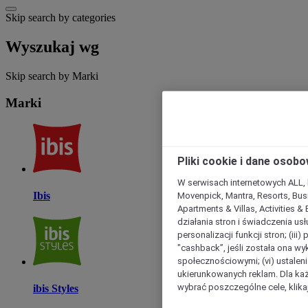
Skip search by categories
Wyszukaj wg
Skip search by Marki
Marki
Pliki cookie i dane osob
W serwisach internetowych ALL, ho
Ibis
Movenpick, Mantra, Resorts, Busi
Apartments & Villas, Activities &
działania stron i świadczenia usł
personalizacji funkcji stron; (iii
"cashback”, jeśli została ona wyk
społecznościowymi; (vi) ustalen
ukierunkowanych reklam. Dla ka
wybrać poszczególne cele, klikaj
ibis Styles