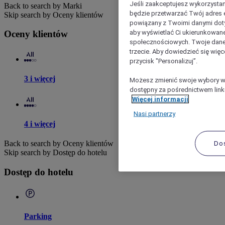
Jeśli zaakceptujesz wykorzystan
Back to search by Marki
będzie przetwarzać Twój adres e-
Skip search by Oceny klientów
powiązany z Twoimi danymi doty
aby wyświetlać Ci ukierunkowane
Oceny klientów
społecznościowych. Twoje dane
trzecie. Aby dowiedzieć się więc
przycisk "Personalizuj”.
3 i więcej
Możesz zmienić swoje wybory w 
dostępny za pośrednictwem linku
Więcej informacji
Nasi partnerzy
4 i więcej
Do
Back to search by Oceny klientów
Skip search by Dostęp do hotelu
Dostęp do hotelu
Parking