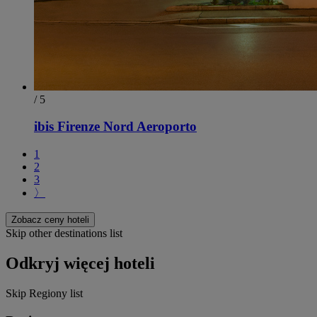
/ 5
ibis Firenze Nord Aeroporto
1
2
3
〉
Zobacz ceny hoteli
Skip other destinations list
Odkryj więcej hoteli
Skip Regiony list