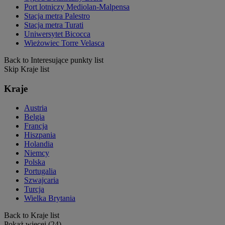
Port lotniczy Mediolan-Malpensa
Stacja metra Palestro
Stacja metra Turati
Uniwersytet Bicocca
Wieżowiec Torre Velasca
Back to Interesujące punkty list
Skip Kraje list
Kraje
Austria
Belgia
Francja
Hiszpania
Holandia
Niemcy
Polska
Portugalia
Szwajcaria
Turcja
Wielka Brytania
Back to Kraje list
Pokaż więcej (24)