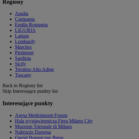
Regiony
Apulia
Campania
Emilia Romagna
LIGURIA
Latium
Lombardy
Marches
Piedmont
Sardinia
Sicily
Trentino Alto Adige
Tuscany
Back to Regiony list
Skip Interesujące punkty list
Interesujące punkty
Arena Mediolanum Forum
Hala wystawiennicza Fiera Milano City
Muzeum Triennale di Milano
Nabrzeże Darsena
Ogród Botaniczny Brera