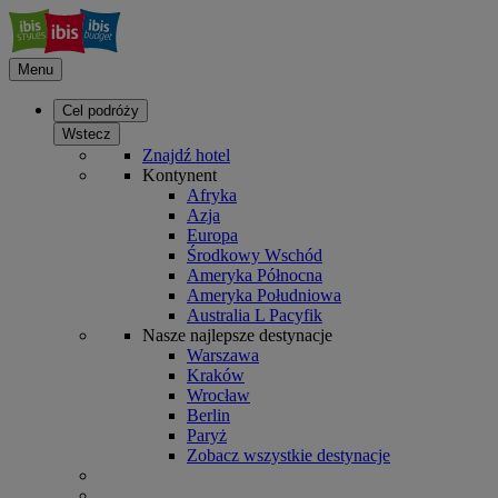
Menu
Cel podróży
Wstecz
Znajdź hotel
Kontynent
Afryka
Azja
Europa
Środkowy Wschód
Ameryka Północna
Ameryka Południowa
Australia L Pacyfik
Nasze najlepsze destynacje
Warszawa
Kraków
Wrocław
Berlin
Paryż
Zobacz wszystkie destynacje