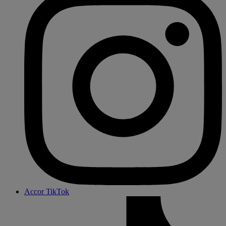
Accor TikTok