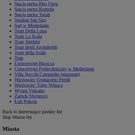
Stacja metra Rho Fiera
Stacja metra Romolo
Stacja metra Turati
Stadion San Siro
Sąd w Mediolanie
Teatr Della Luna
Teatr La Scala
Teatr Strehler
Teatr degli Arcimboldi
Teatr della Scala
Tum
Uniwersytet Bicocca
Uniwersytet Politechniczny w Mediolanie
Villa Necchi Campiglio (muzeum)
Wieżowiec Grattacielo Pirelli
Wieżowiec Torre Velasca
Wyspa Vulcano
Zamek Sforzesco
Łuk Pokoju
Back to Interesujące punkty list
Skip Miasta list
Miasta