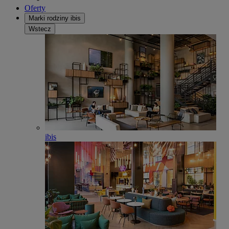
Oferty
Marki rodziny ibis
Wstecz
ibis