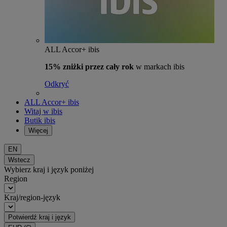
ALL Accor+ ibis
15% zniżki przez cały rok
w markach ibis
Odkryć
ALL Accor+ ibis
Witaj w ibis
Butik ibis
Więcej
EN
Wstecz
Wybierz kraj i język poniżej
Region
Kraj/region-język
Potwierdź kraj i język