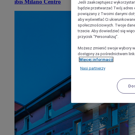
ibis Milano Centro
Jeśli zaakceptujesz wykorzystan
będzie przetwarzać Twój adres e-
powiązany z Twoimi danymi doty
aby wyświetlać Ci ukierunkowane
społecznościowych. Twoje dane
trzecie. Aby dowiedzieć się więc
przycisk "Personalizuj”.
Możesz zmienić swoje wybory w 
dostępny za pośrednictwem linku
Więcej informacji
Nasi partnerzy
Do