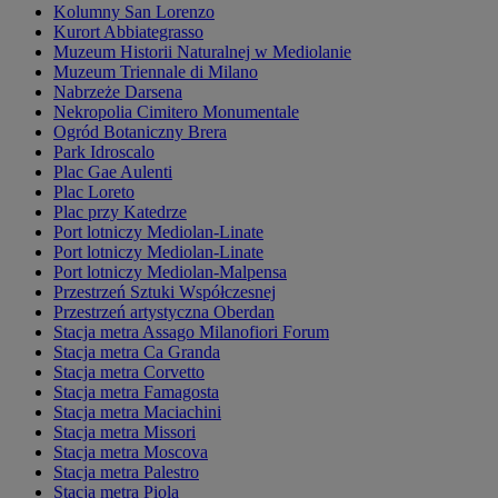
Kolumny San Lorenzo
Kurort Abbiategrasso
Muzeum Historii Naturalnej w Mediolanie
Muzeum Triennale di Milano
Nabrzeże Darsena
Nekropolia Cimitero Monumentale
Ogród Botaniczny Brera
Park Idroscalo
Plac Gae Aulenti
Plac Loreto
Plac przy Katedrze
Port lotniczy Mediolan-Linate
Port lotniczy Mediolan-Linate
Port lotniczy Mediolan-Malpensa
Przestrzeń Sztuki Współczesnej
Przestrzeń artystyczna Oberdan
Stacja metra Assago Milanofiori Forum
Stacja metra Ca Granda
Stacja metra Corvetto
Stacja metra Famagosta
Stacja metra Maciachini
Stacja metra Missori
Stacja metra Moscova
Stacja metra Palestro
Stacja metra Piola