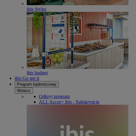
ibis Styles
ibis budget
ibis Go get it
Program lojalnościowy
Wstecz
Odkryj program
ALL Accor+ ibis - Subskrypcja