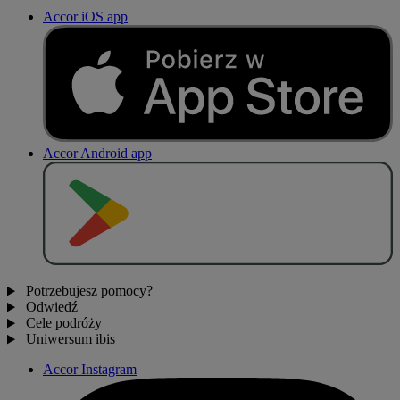
Accor iOS app
Accor Android app
P
O
B
I
E
R
Z Z
Potrzebujesz pomocy?
Odwiedź
Cele podróży
Uniwersum ibis
Accor Instagram