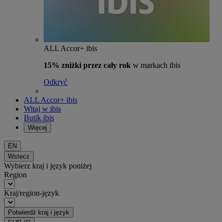
ALL Accor+ ibis
15% zniżki przez cały rok
w markach ibis
Odkryć
ALL Accor+ ibis
Witaj w ibis
Butik ibis
Więcej
EN
Wstecz
Wybierz kraj i język poniżej
Region
Kraj/region-język
Potwierdź kraj i język