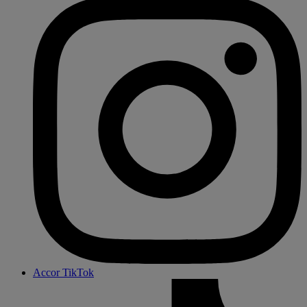
Accor TikTok