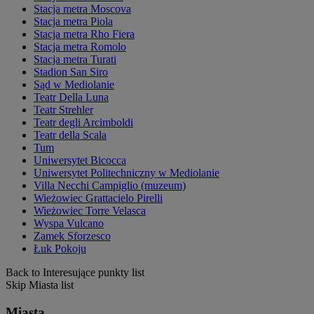
Stacja metra Moscova
Stacja metra Piola
Stacja metra Rho Fiera
Stacja metra Romolo
Stacja metra Turati
Stadion San Siro
Sąd w Mediolanie
Teatr Della Luna
Teatr Strehler
Teatr degli Arcimboldi
Teatr della Scala
Tum
Uniwersytet Bicocca
Uniwersytet Politechniczny w Mediolanie
Villa Necchi Campiglio (muzeum)
Wieżowiec Grattacielo Pirelli
Wieżowiec Torre Velasca
Wyspa Vulcano
Zamek Sforzesco
Łuk Pokoju
Back to Interesujące punkty list
Skip Miasta list
Miasta