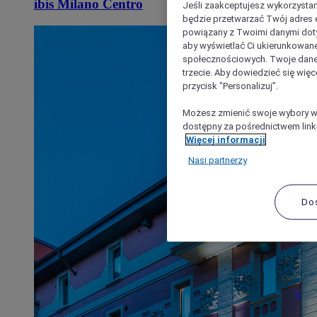
ibis Milano Centro
Jeśli zaakceptujesz wykorzystan
będzie przetwarzać Twój adres e-
powiązany z Twoimi danymi doty
aby wyświetlać Ci ukierunkowane
społecznościowych. Twoje dane
trzecie. Aby dowiedzieć się więc
przycisk "Personalizuj”.
Możesz zmienić swoje wybory w 
dostępny za pośrednictwem linku
Więcej informacji
Nasi partnerzy
Do