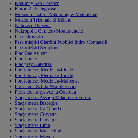
Kolumny San Lorenzo
Kurort Abbiategrasso
Muzeum Historii Naturalnej w Mediolanie
Muzeum Triennale di Milano
Nabrzeże Darsena
Nekropolia Cimitero Monumentale
Park Idroscalo
Park miejski Giardini Pubblici Indro Montanelli
Park miejski Sempione
Plac Gae Aulenti
Plac Loreto
Plac przy Katedrze
Port lotniczy Mediolan-Linate
Port lotniczy Mediolan-Linate
Port lotniczy Mediolan-Malpensa
Przestrzeń Sztuki Współczesnej
Przestrzeń artystyczna Oberdan
Stacja metra Assago Milanofiori Forum
Stacja metra Bisceglie
Stacja metra Ca Granda
Stacja metra Corvetto
Stacja metra Famagosta
Stacja metra Lima
Stacja metra Maciachini
Stacja metra Missori