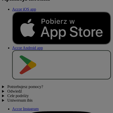
Accor iOS app
Accor Android app
P
O
B
I
E
R
Z Z
Potrzebujesz pomocy?
Odwiedź
Cele podróży
Uniwersum ibis
Accor Instagram