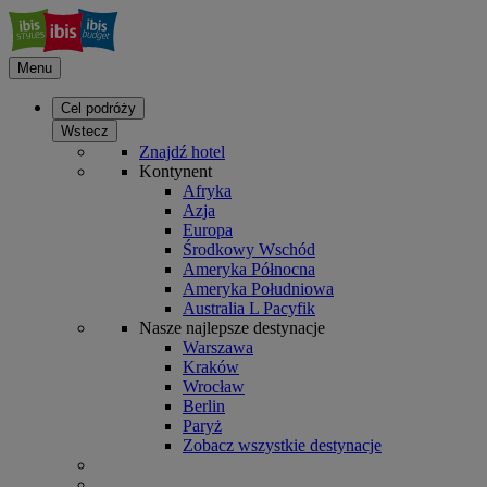
Menu
Cel podróży
Wstecz
Znajdź hotel
Kontynent
Afryka
Azja
Europa
Środkowy Wschód
Ameryka Północna
Ameryka Południowa
Australia L Pacyfik
Nasze najlepsze destynacje
Warszawa
Kraków
Wrocław
Berlin
Paryż
Zobacz wszystkie destynacje