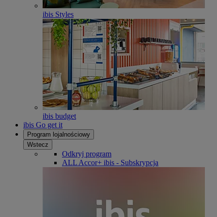
ibis Styles
ibis budget
ibis Go get it
Program lojalnościowy
Wstecz
Odkryj program
ALL Accor+ ibis - Subskrypcja