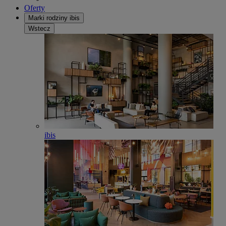
Oferty
Marki rodziny ibis
Wstecz
ibis