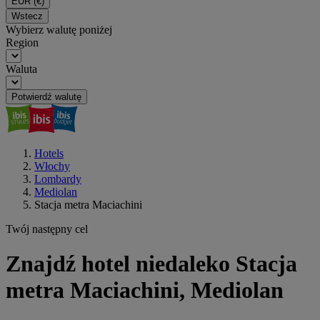
EUR
(€)
Wstecz
Wybierz walutę poniżej
Region
Waluta
Potwierdź walutę
Hotels
Włochy
Lombardy
Mediolan
Stacja metra Maciachini
Twój następny cel
Znajdź hotel niedaleko Stacja
metra Maciachini, Mediolan