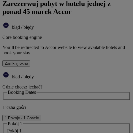
Zarezerwuj pobyt w hotelu jednej z
ponad 45 marek Accor
błąd / błędy
Core booking engine
You’ll be redirected to Accor website to view available hotels and
book your stay
Zamknij okno
błąd / błędy
Gdzie chcesz jechać?
Booking Dates
Liczba gości
1 Pokoje - 1 Goście
Pokój 1
Pokój 1