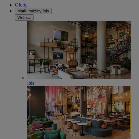
Oferty
Marki rodziny ibis
Wstecz
ibis