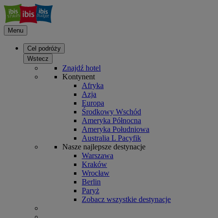
Menu
Cel podróży
Wstecz
Znajdź hotel
Kontynent
Afryka
Azja
Europa
Środkowy Wschód
Ameryka Północna
Ameryka Południowa
Australia L Pacyfik
Nasze najlepsze destynacje
Warszawa
Kraków
Wrocław
Berlin
Paryż
Zobacz wszystkie destynacje