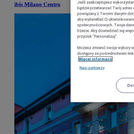
Jeśli zaakceptujesz wykorzystan
ibis Milano Centro
będzie przetwarzać Twój adres e-
powiązany z Twoimi danymi doty
aby wyświetlać Ci ukierunkowane
społecznościowych. Twoje dane
trzecie. Aby dowiedzieć się więc
przycisk "Personalizuj”.
Możesz zmienić swoje wybory w 
dostępny za pośrednictwem linku
Więcej informacji
Nasi partnerzy
Do