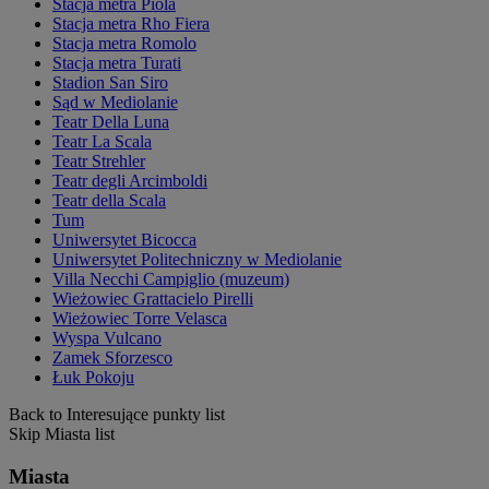
Stacja metra Piola
Stacja metra Rho Fiera
Stacja metra Romolo
Stacja metra Turati
Stadion San Siro
Sąd w Mediolanie
Teatr Della Luna
Teatr La Scala
Teatr Strehler
Teatr degli Arcimboldi
Teatr della Scala
Tum
Uniwersytet Bicocca
Uniwersytet Politechniczny w Mediolanie
Villa Necchi Campiglio (muzeum)
Wieżowiec Grattacielo Pirelli
Wieżowiec Torre Velasca
Wyspa Vulcano
Zamek Sforzesco
Łuk Pokoju
Back to Interesujące punkty list
Skip Miasta list
Miasta