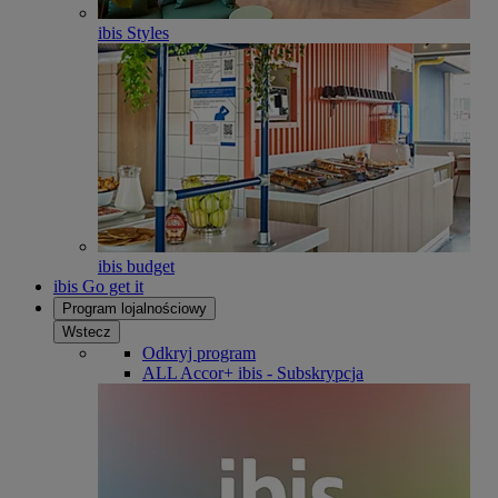
ibis Styles
ibis budget
ibis Go get it
Program lojalnościowy
Wstecz
Odkryj program
ALL Accor+ ibis - Subskrypcja