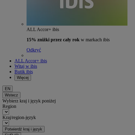
ALL Accor+ ibis
15% zniżki przez cały rok
w markach ibis
Odkryć
ALL Accor+ ibis
Witaj w ibis
Butik ibis
Więcej
EN
Wstecz
Wybierz kraj i język poniżej
Region
Kraj/region-język
Potwierdź kraj i język