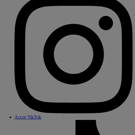
Accor TikTok