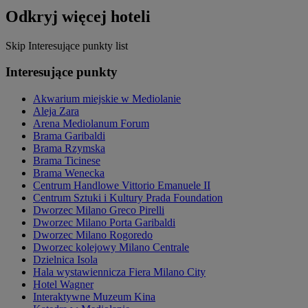
Odkryj więcej hoteli
Skip Interesujące punkty list
Interesujące punkty
Akwarium miejskie w Mediolanie
Aleja Zara
Arena Mediolanum Forum
Brama Garibaldi
Brama Rzymska
Brama Ticinese
Brama Wenecka
Centrum Handlowe Vittorio Emanuele II
Centrum Sztuki i Kultury Prada Foundation
Dworzec Milano Greco Pirelli
Dworzec Milano Porta Garibaldi
Dworzec Milano Rogoredo
Dworzec kolejowy Milano Centrale
Dzielnica Isola
Hala wystawiennicza Fiera Milano City
Hotel Wagner
Interaktywne Muzeum Kina