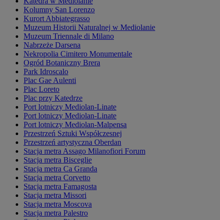
Katedra w Mediolanie
Kolumny San Lorenzo
Kurort Abbiategrasso
Muzeum Historii Naturalnej w Mediolanie
Muzeum Triennale di Milano
Nabrzeże Darsena
Nekropolia Cimitero Monumentale
Ogród Botaniczny Brera
Park Idroscalo
Plac Gae Aulenti
Plac Loreto
Plac przy Katedrze
Port lotniczy Mediolan-Linate
Port lotniczy Mediolan-Linate
Port lotniczy Mediolan-Malpensa
Przestrzeń Sztuki Współczesnej
Przestrzeń artystyczna Oberdan
Stacja metra Assago Milanofiori Forum
Stacja metra Bisceglie
Stacja metra Ca Granda
Stacja metra Corvetto
Stacja metra Famagosta
Stacja metra Missori
Stacja metra Moscova
Stacja metra Palestro