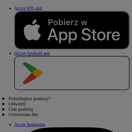
Accor iOS app
Accor Android app
P
O
B
I
E
R
Z Z
Potrzebujesz pomocy?
Odwiedź
Cele podróży
Uniwersum ibis
Accor Instagram