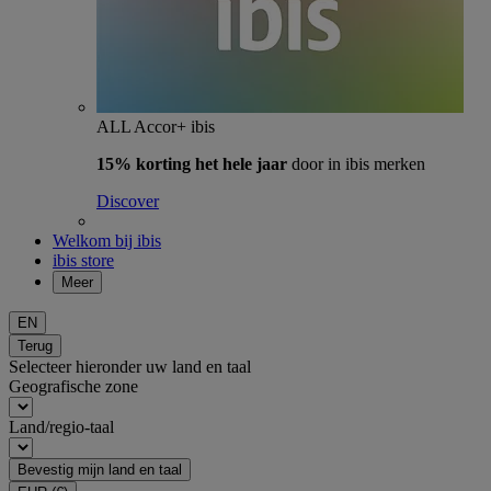
ALL Accor+ ibis
15% korting het hele jaar
door in ibis merken
Discover
Welkom bij ibis
ibis store
Meer
EN
Terug
Selecteer hieronder uw land en taal
Geografische zone
Land/regio-taal
Bevestig mijn land en taal