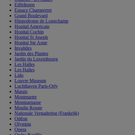
Eiffeltoren
Espace Champerret
Grand Boulevard
Hippodrome de Longchamp
Hopital Americain
Hopital Cochin
Hopital St Joseph
Hopital Ste Anne
Invalides
Jardin des Plantes
Jardin du Luxembourg
Les Halles
Les Halles
Lido
Louvre Museum
Luchthaven Paris-Orly
Marais
Montmartre
Montparnasse
Moulin Rouge
Nationale Vergadering (Frankrijk)
Odéon
Olympia
Opera
Opéra Bastille