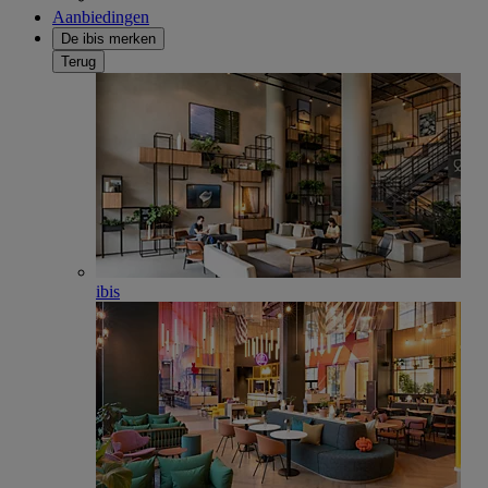
Aanbiedingen
De ibis merken
Terug
ibis