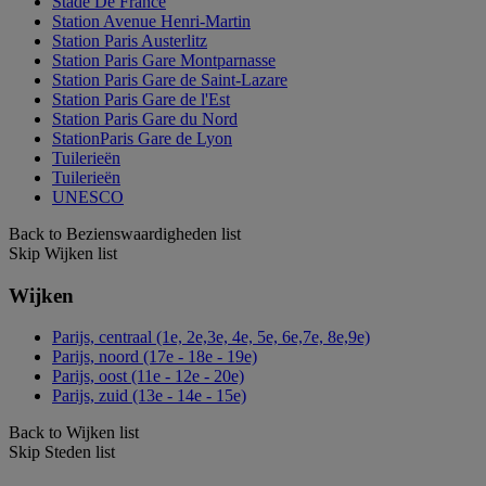
Stade De France
Station Avenue Henri-Martin
Station Paris Austerlitz
Station Paris Gare Montparnasse
Station Paris Gare de Saint-Lazare
Station Paris Gare de l'Est
Station Paris Gare du Nord
StationParis Gare de Lyon
Tuilerieën
Tuilerieën
UNESCO
Back to Bezienswaardigheden list
Skip Wijken list
Wijken
Parijs, centraal (1e, 2e,3e, 4e, 5e, 6e,7e, 8e,9e)
Parijs, noord (17e - 18e - 19e)
Parijs, oost (11e - 12e - 20e)
Parijs, zuid (13e - 14e - 15e)
Back to Wijken list
Skip Steden list