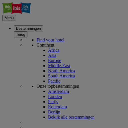
Menu
Bestemmingen
Terug
Find your hotel
Continent
Africa
Asia
Europe
Middle-East
North America
South America
Pacific
Onze topbestemmingen
Amsterdam
Londen
Parijs
Rotterdam
Berlijn
Bekijk alle bestemmingen