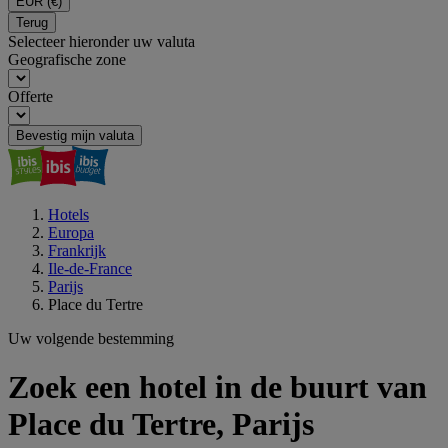
EUR
(€)
Terug
Selecteer hieronder uw valuta
Geografische zone
Offerte
Bevestig mijn valuta
Hotels
Europa
Frankrijk
Ile-de-France
Parijs
Place du Tertre
Uw volgende bestemming
Zoek een hotel in de buurt van
Place du Tertre, Parijs