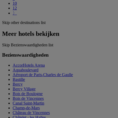
10
12
〉
Skip other destinations list
Meer hotels bekijken
Skip Bezienswaardigheden list
Bezienswaardigheden
AccorHotels Arena
Aquaboulevard
Aéroport de Paris-Charles de Gaulle
Bastille
Bercy
Bercy Village
Bois de Boulogne
Bois de Vincennes
Canal Saint-Martin
Champ-de-Mars
Château de Vincennes
Châtelet - les Halles