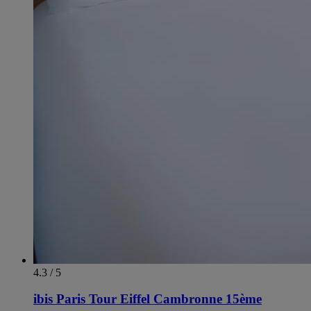
4.3 / 5
ibis Paris Tour Eiffel Cambronne 15ème