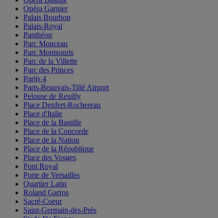
Opéra Garnier
Palais Bourbon
Palais-Royal
Panthéon
Parc Monceau
Parc Montsouris
Parc de la Villette
Parc des Princes
Parijs 4
Paris-Beauvais-Tillé Airport
Pelouse de Reuilly
Place Denfert-Rochereau
Place d'Italie
Place de la Bastille
Place de la Concorde
Place de la Nation
Place de la République
Place des Vosges
Pont Royal
Porte de Versailles
Quartier Latin
Roland Garros
Sacré-Coeur
Saint-Germain-des-Prés