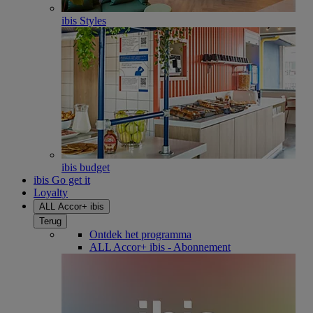
ibis Styles
ibis budget
ibis Go get it
Loyalty
ALL Accor+ ibis
Terug
Ontdek het programma
ALL Accor+ ibis - Abonnement