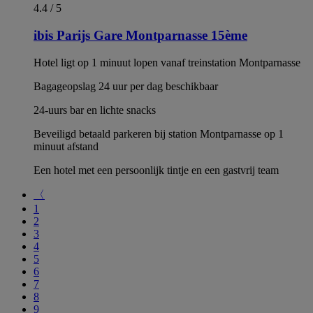
4.4 / 5
ibis Parijs Gare Montparnasse 15ème
Hotel ligt op 1 minuut lopen vanaf treinstation Montparnasse
Bagageopslag 24 uur per dag beschikbaar
24-uurs bar en lichte snacks
Beveiligd betaald parkeren bij station Montparnasse op 1
minuut afstand
Een hotel met een persoonlijk tintje en een gastvrij team
〈
1
2
3
4
5
6
7
8
9