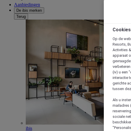
Aanbiedingen
De ibis merken
Terug
Cookies
Op de webs
Resorts, B
Activities 
apparaat o
gevraagde d
verbeteren 
(iv) u een
interactie 
gerichte ad
tussen dez
Als u inst
mailadres 
reserverin
sociale n
beschikken
"Personalis
ibis