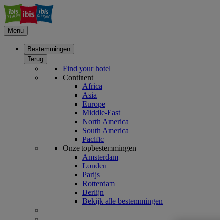
Menu
Bestemmingen
Terug
Find your hotel
Continent
Africa
Asia
Europe
Middle-East
North America
South America
Pacific
Onze topbestemmingen
Amsterdam
Londen
Parijs
Rotterdam
Berlijn
Bekijk alle bestemmingen