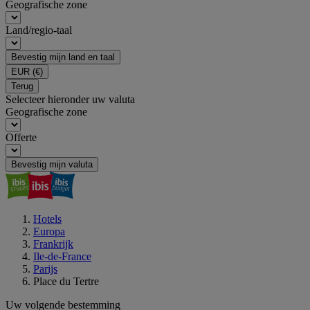
Geografische zone
Land/regio-taal
Bevestig mijn land en taal
EUR
(€)
Terug
Selecteer hieronder uw valuta
Geografische zone
Offerte
Bevestig mijn valuta
Hotels
Europa
Frankrijk
Ile-de-France
Parijs
Place du Tertre
Uw volgende bestemming