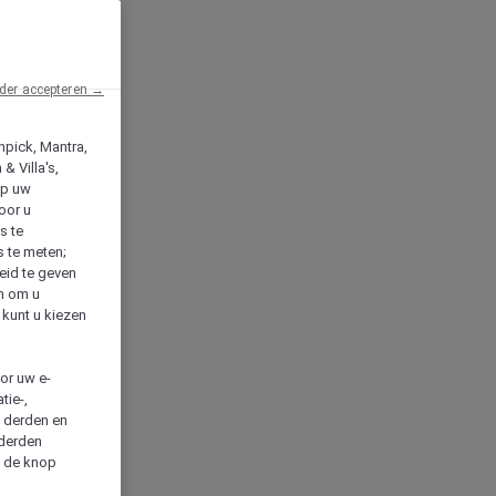
der accepteren →
npick, Mantra,
& Villa's,
op uw
oor u
s te
s te meten;
heid te geven
en om u
 kunt u kiezen
cor uw e-
tie-,
n derden en
 derden
a de knop