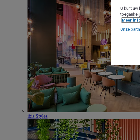
U kunt uw 
toegankeli
Meer inf
Onze partn
ibis Styles