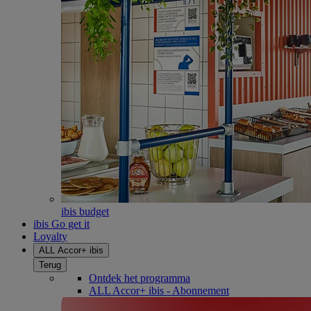
ibis budget
ibis Go get it
Loyalty
ALL Accor+ ibis
Terug
Ontdek het programma
ALL Accor+ ibis - Abonnement