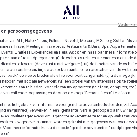
Verder zon
 en persoonsgegevens
ites van ALL, HotelF1, Ibis, Pullman, Novotel, Mercure, MGallery, Sofitel, Move
usiness Travel, Meetings, Travelpros, Restaurants & Bars, Spa, Appartementen 
& Events, Limitless Experiences en Hera,
Accor en haar partners
informatie 
p te slaan of te raadplegen om: (i) de websites te laten functioneren en u de d
iensten te leveren (deze kunt u niet weigeren); (ii) de functies van de website
en te personaliseren; (iii) de bezoekersaantallen en prestaties van de website
 "cashback"-service te bieden als u hiervoor bent aangemeld; (v) u de mogelijk
te hebben met sociale netwerken; (vi) een profiel van uw interesses op te stell
vertenties aan te bieden. Voor elk van uw apparaten (telefoon, computer, etc.)
e verschillende toepassingen door op de knop "Personaliseren" te klikken.
emt met het gebruik van informatie voor gerichte advertentiedoeleinden, zal Ac
(indien verstrekt) verwerken in een "gehashte" versie, gekoppeld aan uw naviga
gs- en loyaliteitsgegevens om u gerichte advertenties te tonen op websites va
etwerken. Uw gegevens kunnen worden gekruist met gegevens waarover deze
. Voor meer informatie kunt u de sectie "gerichte advertenties" raadplegen vi
eren".