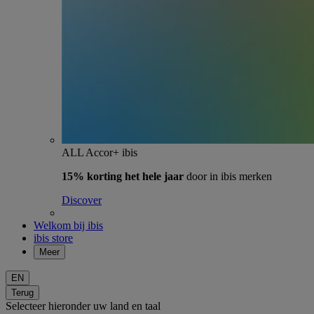
ALL Accor+ ibis
15% korting het hele jaar
door in ibis merken
Discover
Welkom bij ibis
ibis store
Meer
EN
Terug
Selecteer hieronder uw land en taal