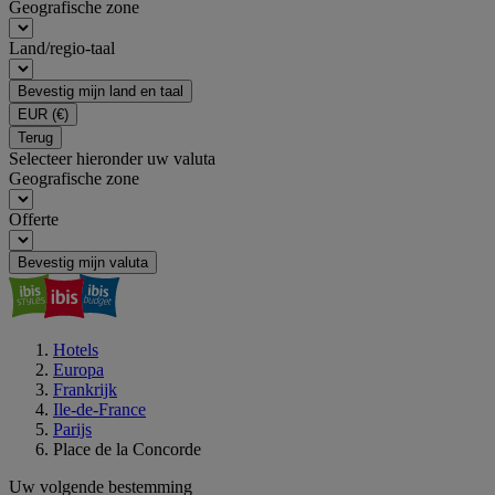
Geografische zone
Land/regio-taal
Bevestig mijn land en taal
EUR
(€)
Terug
Selecteer hieronder uw valuta
Geografische zone
Offerte
Bevestig mijn valuta
Hotels
Europa
Frankrijk
Ile-de-France
Parijs
Place de la Concorde
Uw volgende bestemming