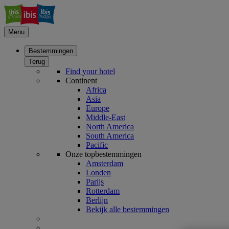
Menu
Bestemmingen
Terug
Find your hotel
Continent
Africa
Asia
Europe
Middle-East
North America
South America
Pacific
Onze topbestemmingen
Amsterdam
Londen
Parijs
Rotterdam
Berlijn
Bekijk alle bestemmingen