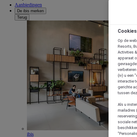
Aanbiedingen
De ibis merken
Terug
Cookies
Op de webs
Resorts, B
Activities 
apparaat o
gevraagde d
verbeteren 
(iv) u een
interactie 
gerichte ad
tussen dez
Als u inst
mailadres 
reserverin
sociale n
beschikken
"Personalis
ibis