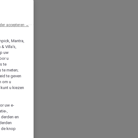
der accepteren →
npick, Mantra,
& Villa's,
op uw
oor u
s te
s te meten;
heid te geven
en om u
 kunt u kiezen
cor uw e-
tie-,
n derden en
 derden
a de knop