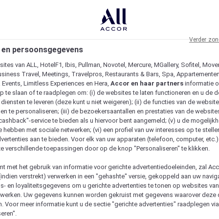
Verder zon
 en persoonsgegevens
ites van ALL, HotelF1, Ibis, Pullman, Novotel, Mercure, MGallery, Sofitel, Move
usiness Travel, Meetings, Travelpros, Restaurants & Bars, Spa, Appartementen 
& Events, Limitless Experiences en Hera,
Accor en haar partners
informatie 
p te slaan of te raadplegen om: (i) de websites te laten functioneren en u de d
iensten te leveren (deze kunt u niet weigeren); (ii) de functies van de website
en te personaliseren; (iii) de bezoekersaantallen en prestaties van de website
 "cashback"-service te bieden als u hiervoor bent aangemeld; (v) u de mogelijk
te hebben met sociale netwerken; (vi) een profiel van uw interesses op te stell
vertenties aan te bieden. Voor elk van uw apparaten (telefoon, computer, etc.)
e verschillende toepassingen door op de knop "Personaliseren" te klikken.
emt met het gebruik van informatie voor gerichte advertentiedoeleinden, zal Ac
(indien verstrekt) verwerken in een "gehashte" versie, gekoppeld aan uw naviga
gs- en loyaliteitsgegevens om u gerichte advertenties te tonen op websites va
etwerken. Uw gegevens kunnen worden gekruist met gegevens waarover deze
. Voor meer informatie kunt u de sectie "gerichte advertenties" raadplegen vi
eren".