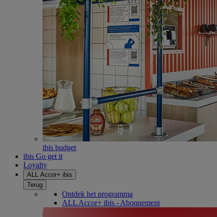
ibis budget
ibis Go get it
Loyalty
ALL Accor+ ibis
Terug
Ontdek het programma
ALL Accor+ ibis - Abonnement