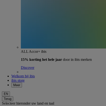
ALL Accor+ ibis
15% korting het hele jaar
door in ibis merken
Discover
Welkom bij ibis
ibis store
Meer
EN
Terug
Selecteer hieronder uw land en taal