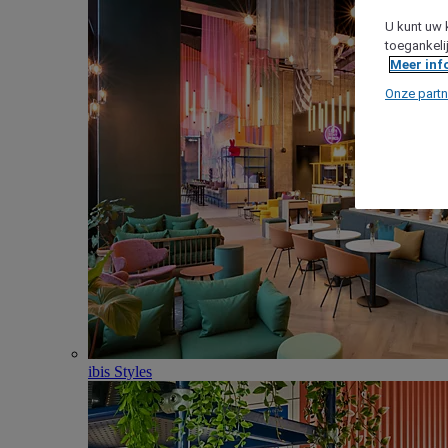
U kunt uw 
toegankeli
Meer inf
Onze partn
ibis Styles