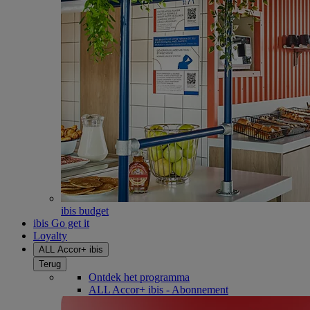
ibis budget
ibis Go get it
Loyalty
ALL Accor+ ibis
Terug
Ontdek het programma
ALL Accor+ ibis - Abonnement