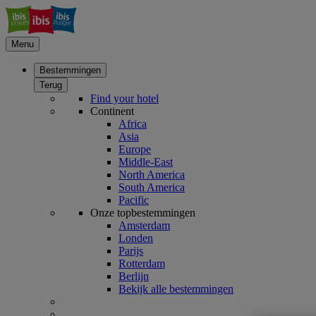
Menu
Bestemmingen
Terug
Find your hotel
Continent
Africa
Asia
Europe
Middle-East
North America
South America
Pacific
Onze topbestemmingen
Amsterdam
Londen
Parijs
Rotterdam
Berlijn
Bekijk alle bestemmingen