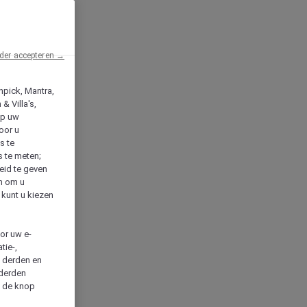
der accepteren →
npick, Mantra,
& Villa's,
op uw
oor u
s te
s te meten;
heid te geven
en om u
 kunt u kiezen
cor uw e-
tie-,
n derden en
 derden
a de knop