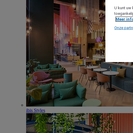
U kunt uw 
toegankeli
Meer inf
Onze partn
ibis Styles