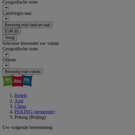
Geografische zone
Land/regio-taal
Bevestig mijn land en taal
EUR
(€)
Terug
Selecteer hieronder uw valuta
Geografische zone
Offerte
Bevestig mijn valuta
Hotels
Azië
China
PEKING (gemeente)
Peking (Beijing)
Uw volgende bestemming