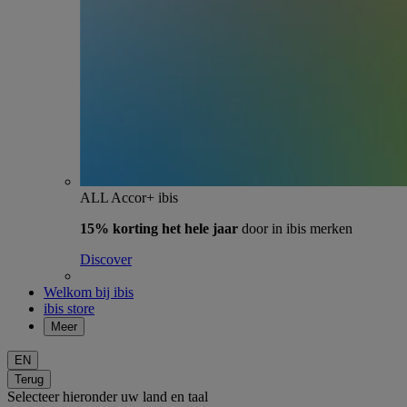
ALL Accor+ ibis
15% korting het hele jaar
door in ibis merken
Discover
Welkom bij ibis
ibis store
Meer
EN
Terug
Selecteer hieronder uw land en taal