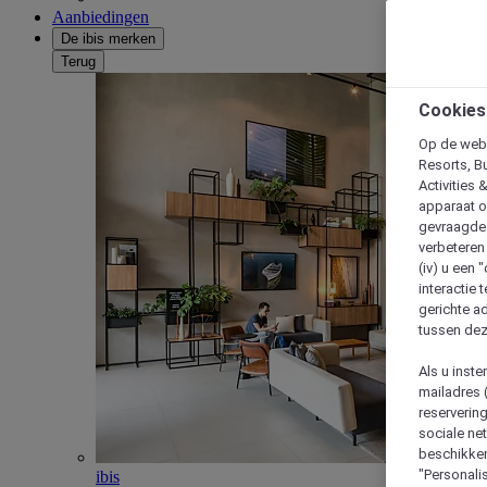
Aanbiedingen
De ibis merken
Terug
Cookies
Op de webs
Resorts, B
Activities 
apparaat o
gevraagde d
verbeteren 
(iv) u een
interactie 
gerichte ad
tussen dez
Als u inst
mailadres 
reserverin
sociale n
beschikken
"Personalis
ibis