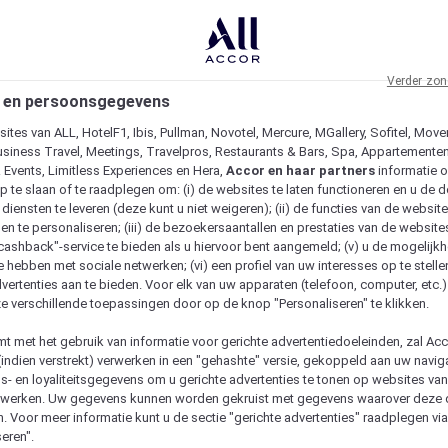
Verder zon
 en persoonsgegevens
ites van ALL, HotelF1, Ibis, Pullman, Novotel, Mercure, MGallery, Sofitel, Move
usiness Travel, Meetings, Travelpros, Restaurants & Bars, Spa, Appartementen 
& Events, Limitless Experiences en Hera,
Accor en haar partners
informatie 
p te slaan of te raadplegen om: (i) de websites te laten functioneren en u de d
iensten te leveren (deze kunt u niet weigeren); (ii) de functies van de website
en te personaliseren; (iii) de bezoekersaantallen en prestaties van de website
 "cashback"-service te bieden als u hiervoor bent aangemeld; (v) u de mogelijk
te hebben met sociale netwerken; (vi) een profiel van uw interesses op te stell
vertenties aan te bieden. Voor elk van uw apparaten (telefoon, computer, etc.)
e verschillende toepassingen door op de knop "Personaliseren" te klikken.
emt met het gebruik van informatie voor gerichte advertentiedoeleinden, zal Ac
(indien verstrekt) verwerken in een "gehashte" versie, gekoppeld aan uw naviga
gs- en loyaliteitsgegevens om u gerichte advertenties te tonen op websites va
etwerken. Uw gegevens kunnen worden gekruist met gegevens waarover deze
. Voor meer informatie kunt u de sectie "gerichte advertenties" raadplegen vi
eren".