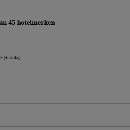
l
dan 45 hotelmerken
ok your stay