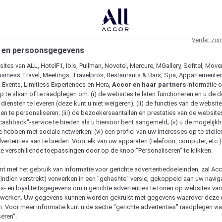
Verder zon
 en persoonsgegevens
ites van ALL, HotelF1, Ibis, Pullman, Novotel, Mercure, MGallery, Sofitel, Move
usiness Travel, Meetings, Travelpros, Restaurants & Bars, Spa, Appartementen 
& Events, Limitless Experiences en Hera,
Accor en haar partners
informatie 
p te slaan of te raadplegen om: (i) de websites te laten functioneren en u de d
iensten te leveren (deze kunt u niet weigeren); (ii) de functies van de website
en te personaliseren; (iii) de bezoekersaantallen en prestaties van de website
 "cashback"-service te bieden als u hiervoor bent aangemeld; (v) u de mogelijk
te hebben met sociale netwerken; (vi) een profiel van uw interesses op te stell
vertenties aan te bieden. Voor elk van uw apparaten (telefoon, computer, etc.)
e verschillende toepassingen door op de knop "Personaliseren" te klikken.
emt met het gebruik van informatie voor gerichte advertentiedoeleinden, zal Ac
(indien verstrekt) verwerken in een "gehashte" versie, gekoppeld aan uw naviga
gs- en loyaliteitsgegevens om u gerichte advertenties te tonen op websites va
etwerken. Uw gegevens kunnen worden gekruist met gegevens waarover deze
. Voor meer informatie kunt u de sectie "gerichte advertenties" raadplegen vi
eren".