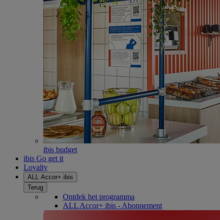
ibis budget
ibis Go get it
Loyalty
ALL Accor+ ibis
Terug
Ontdek het programma
ALL Accor+ ibis - Abonnement