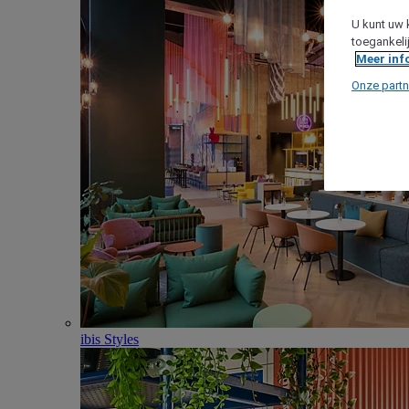
U kunt uw 
toegankeli
Meer inf
Onze partn
ibis Styles