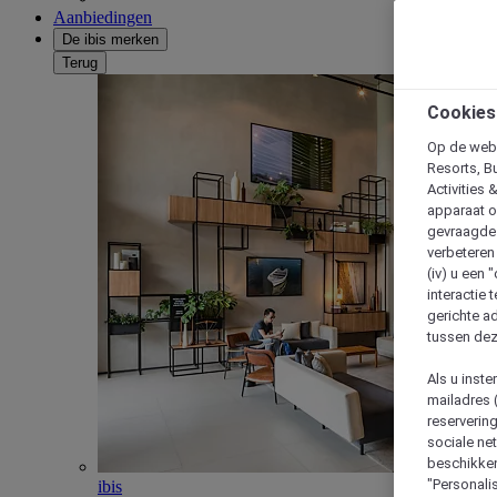
Aanbiedingen
De ibis merken
Terug
Cookies
Op de webs
Resorts, B
Activities 
apparaat o
gevraagde d
verbeteren 
(iv) u een
interactie 
gerichte ad
tussen dez
Als u inst
mailadres 
reserverin
sociale n
beschikken
"Personalis
ibis