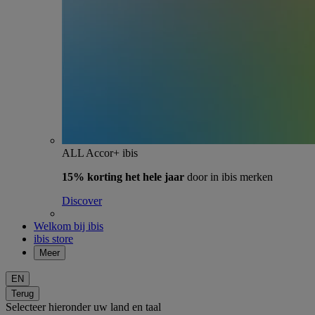
ALL Accor+ ibis
15% korting het hele jaar
door in ibis merken
Discover
Welkom bij ibis
ibis store
Meer
EN
Terug
Selecteer hieronder uw land en taal