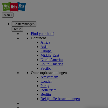
Menu
Bestemmingen
Terug
Find your hotel
Continent
Africa
Asia
Europe
Middle-East
North America
South America
Pacific
Onze topbestemmingen
Amsterdam
Londen
Parijs
Rotterdam
Berlijn
Bekijk alle bestemmingen