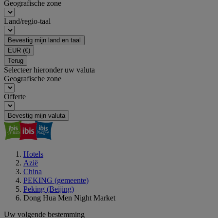
Geografische zone
Land/regio-taal
Bevestig mijn land en taal
EUR
(€)
Terug
Selecteer hieronder uw valuta
Geografische zone
Offerte
Bevestig mijn valuta
Hotels
Azië
China
PEKING (gemeente)
Peking (Beijing)
Dong Hua Men Night Market
Uw volgende bestemming