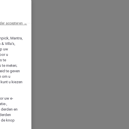
der accepteren →
npick, Mantra,
& Villa's,
op uw
oor u
s te
s te meten;
heid te geven
en om u
 kunt u kiezen
cor uw e-
tie-,
n derden en
 derden
a de knop