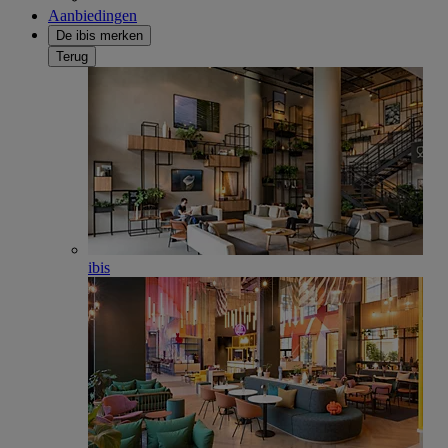
Aanbiedingen
De ibis merken
Terug
ibis