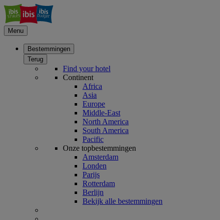
Menu
Bestemmingen
Terug
Find your hotel
Continent
Africa
Asia
Europe
Middle-East
North America
South America
Pacific
Onze topbestemmingen
Amsterdam
Londen
Parijs
Rotterdam
Berlijn
Bekijk alle bestemmingen