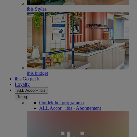
ibis Styles
ibis budget
ibis Go get it
Loyalty
ALL Accor+ ibis
Terug
Ontdek het programma
ALL Accor+ ibis - Abonnement