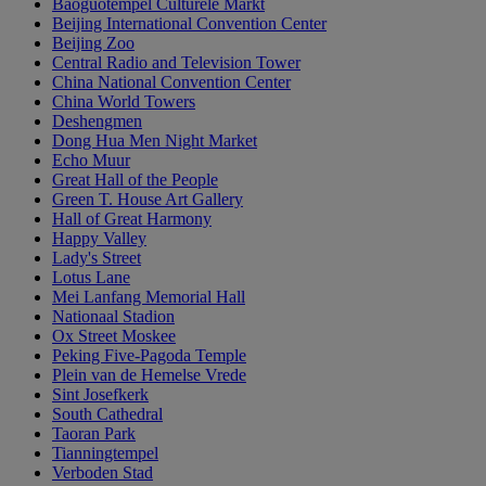
Baoguotempel Culturele Markt
Beijing International Convention Center
Beijing Zoo
Central Radio and Television Tower
China National Convention Center
China World Towers
Deshengmen
Dong Hua Men Night Market
Echo Muur
Great Hall of the People
Green T. House Art Gallery
Hall of Great Harmony
Happy Valley
Lady's Street
Lotus Lane
Mei Lanfang Memorial Hall
Nationaal Stadion
Ox Street Moskee
Peking Five-Pagoda Temple
Plein van de Hemelse Vrede
Sint Josefkerk
South Cathedral
Taoran Park
Tianningtempel
Verboden Stad