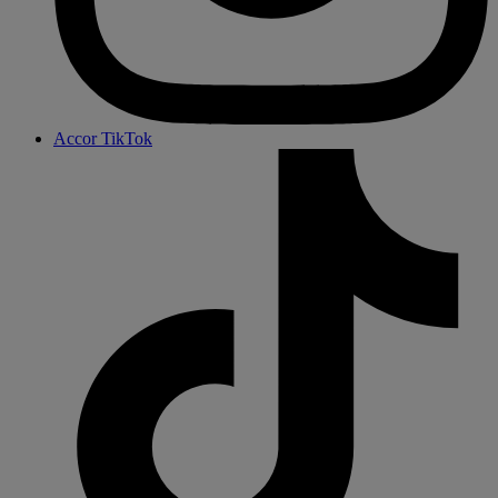
Accor TikTok