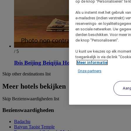
op de knop "Personaliseren" te k
Als u instemt met het gebruik va
e-mailadres (indien verstrekt) v
reserverings- en loyaliteitsgege
en sociale netwerken. Uw gegev
derden beschikken. Voor meer inf
de knop "Personaliseren".
/ 5
U kunt uw keuzes op elk moment 
toegankelijk is via de link "Cook
Ibis Beijing Beiqijia Hotel
Meer informatie
Onze partners
Skip other destinations list
Meer hotels bekijken
Aan
Skip Bezienswaardigheden list
Bezienswaardigheden
Badachu
Baiyun Taoist Temple