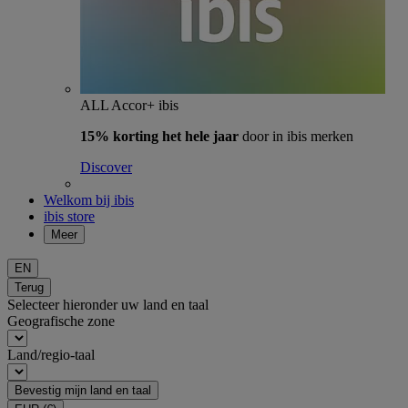
ALL Accor+ ibis
15% korting het hele jaar
door in ibis merken
Discover
Welkom bij ibis
ibis store
Meer
EN
Terug
Selecteer hieronder uw land en taal
Geografische zone
Land/regio-taal
Bevestig mijn land en taal