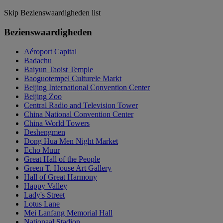
Skip Bezienswaardigheden list
Bezienswaardigheden
Aéroport Capital
Badachu
Baiyun Taoist Temple
Baoguotempel Culturele Markt
Beijing International Convention Center
Beijing Zoo
Central Radio and Television Tower
China National Convention Center
China World Towers
Deshengmen
Dong Hua Men Night Market
Echo Muur
Great Hall of the People
Green T. House Art Gallery
Hall of Great Harmony
Happy Valley
Lady's Street
Lotus Lane
Mei Lanfang Memorial Hall
Nationaal Stadion