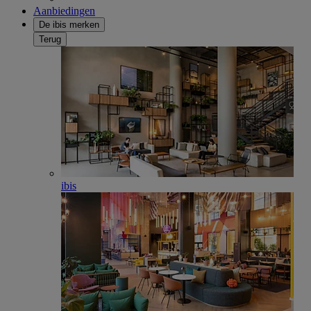
Aanbiedingen
De ibis merken
Terug
ibis