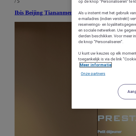
/ 5
op de knop "Personaliseren" te k
Ibis Beijing Tiananmen Square Hotel
Als u instemt met het gebruik va
e-mailadres (indien verstrekt) v
reserverings- en loyaliteitsgege
en sociale netwerken. Uw gegev
derden beschikken. Voor meer inf
de knop "Personaliseren".
U kunt uw keuzes op elk moment 
toegankelijk is via de link "Cook
Meer informatie
Onze partners
Aan