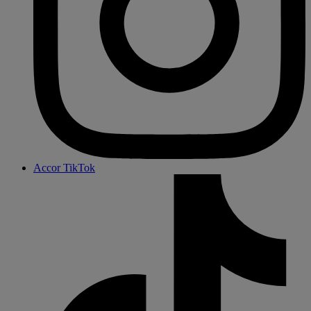
Accor TikTok