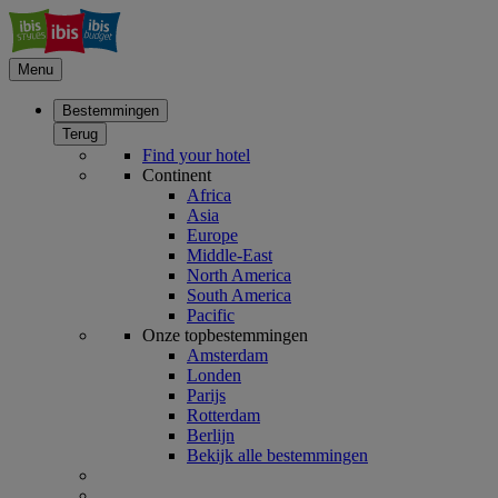
Menu
Bestemmingen
Terug
Find your hotel
Continent
Africa
Asia
Europe
Middle-East
North America
South America
Pacific
Onze topbestemmingen
Amsterdam
Londen
Parijs
Rotterdam
Berlijn
Bekijk alle bestemmingen