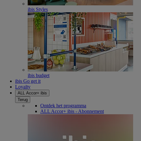
ibis Styles
ibis budget
ibis Go get it
Loyalty
ALL Accor+ ibis
Terug
Ontdek het programma
ALL Accor+ ibis - Abonnement