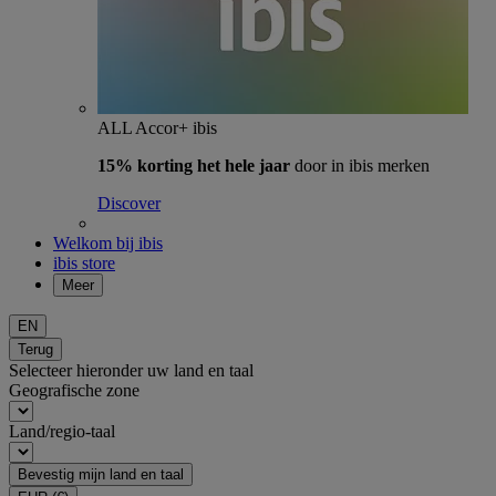
ALL Accor+ ibis
15% korting het hele jaar
door in ibis merken
Discover
Welkom bij ibis
ibis store
Meer
EN
Terug
Selecteer hieronder uw land en taal
Geografische zone
Land/regio-taal
Bevestig mijn land en taal