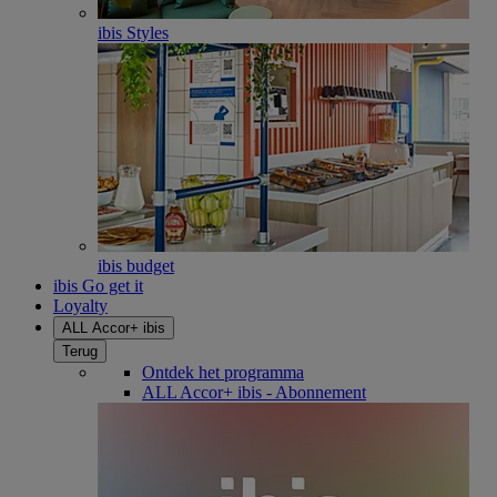
ibis Styles
ibis budget
ibis Go get it
Loyalty
ALL Accor+ ibis
Terug
Ontdek het programma
ALL Accor+ ibis - Abonnement