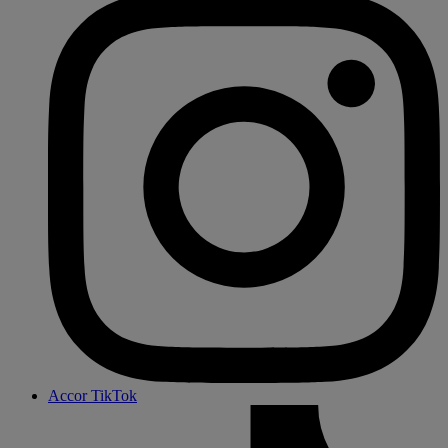
Accor TikTok