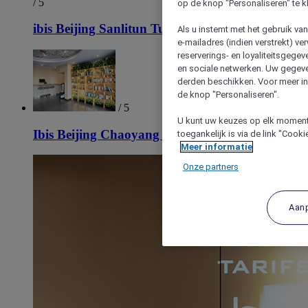
/ 5
op de knop "Personaliseren" te k
ibis Beijing Sanlitun Tuanjie Lake Hotel
Als u instemt met het gebruik va
e-mailadres (indien verstrekt) v
reserverings- en loyaliteitsgege
en sociale netwerken. Uw gegev
derden beschikken. Voor meer inf
de knop "Personaliseren".
/ 5
U kunt uw keuzes op elk moment 
Ibis Beijing Chaoyang Joy City Hotel
toegankelijk is via de link "Cook
Meer informatie
Onze partners
Aan