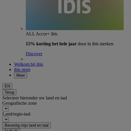
ALL Accor+ ibis
15% korting het hele jaar
door in ibis merken
Discover
Welkom bij ibis
ibis store
Meer
EN
Terug
Selecteer hieronder uw land en taal
Geografische zone
Land/regio-taal
Bevestig mijn land en taal