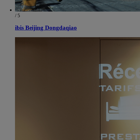
/ 5
ibis Beijing Dongdaqiao