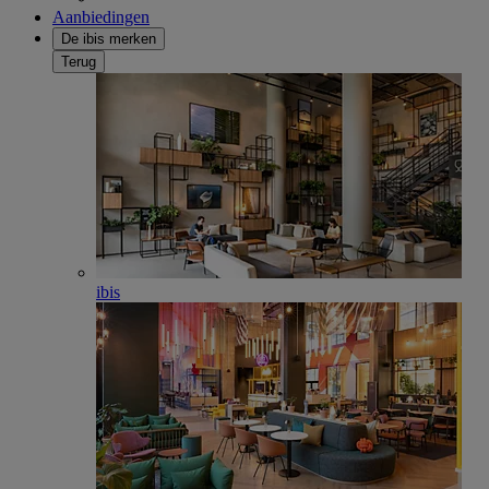
Aanbiedingen
De ibis merken
Terug
ibis