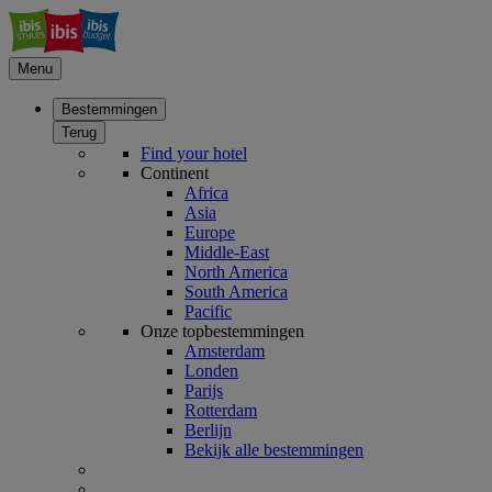
Menu
Bestemmingen
Terug
Find your hotel
Continent
Africa
Asia
Europe
Middle-East
North America
South America
Pacific
Onze topbestemmingen
Amsterdam
Londen
Parijs
Rotterdam
Berlijn
Bekijk alle bestemmingen