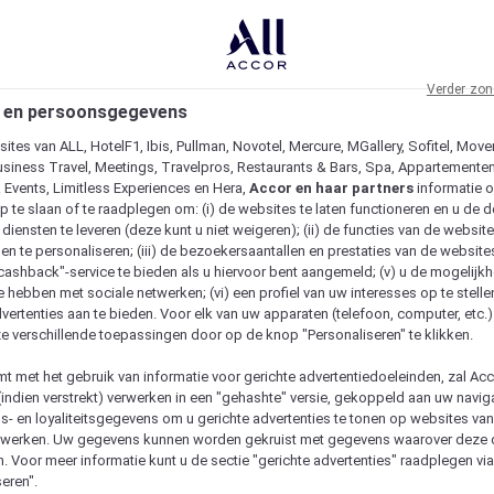
Verder zon
 en persoonsgegevens
ites van ALL, HotelF1, Ibis, Pullman, Novotel, Mercure, MGallery, Sofitel, Move
usiness Travel, Meetings, Travelpros, Restaurants & Bars, Spa, Appartementen 
& Events, Limitless Experiences en Hera,
Accor en haar partners
informatie 
p te slaan of te raadplegen om: (i) de websites te laten functioneren en u de d
iensten te leveren (deze kunt u niet weigeren); (ii) de functies van de website
en te personaliseren; (iii) de bezoekersaantallen en prestaties van de website
 "cashback"-service te bieden als u hiervoor bent aangemeld; (v) u de mogelijk
te hebben met sociale netwerken; (vi) een profiel van uw interesses op te stell
vertenties aan te bieden. Voor elk van uw apparaten (telefoon, computer, etc.)
e verschillende toepassingen door op de knop "Personaliseren" te klikken.
emt met het gebruik van informatie voor gerichte advertentiedoeleinden, zal Ac
(indien verstrekt) verwerken in een "gehashte" versie, gekoppeld aan uw naviga
gs- en loyaliteitsgegevens om u gerichte advertenties te tonen op websites va
etwerken. Uw gegevens kunnen worden gekruist met gegevens waarover deze
. Voor meer informatie kunt u de sectie "gerichte advertenties" raadplegen vi
eren".