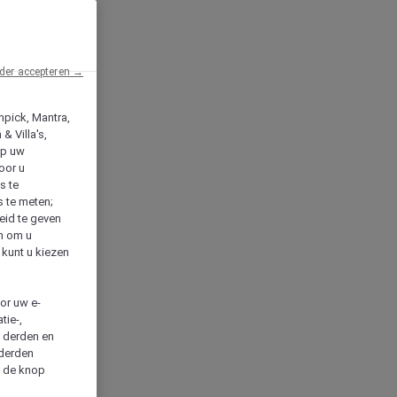
der accepteren →
npick, Mantra,
& Villa's,
op uw
oor u
s te
s te meten;
heid te geven
en om u
 kunt u kiezen
cor uw e-
tie-,
n derden en
 derden
a de knop