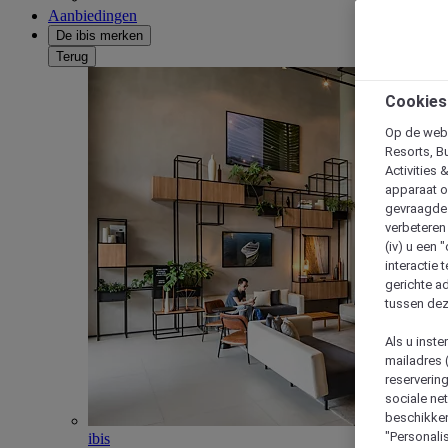
Aanbiedingen
De ibis merken
Terug
Cookies
Op de webs
Resorts, B
Activities 
apparaat o
gevraagde d
verbeteren 
(iv) u een
interactie 
gerichte ad
tussen dez
Als u inst
mailadres 
reserverin
sociale n
beschikken
"Personalis
ibis