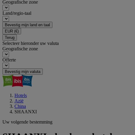
Geografische zone
Land/regio-taal
Bevestig mijn land en taal
EUR
(€)
Terug
Selecteer hieronder uw valuta
Geografische zone
Offerte
Bevestig mijn valuta
Hotels
Azië
China
SHAANXI
Uw volgende bestemming