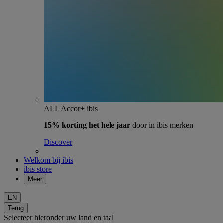
ALL Accor+ ibis
15% korting het hele jaar
door in ibis merken
Discover
Welkom bij ibis
ibis store
Meer
EN
Terug
Selecteer hieronder uw land en taal