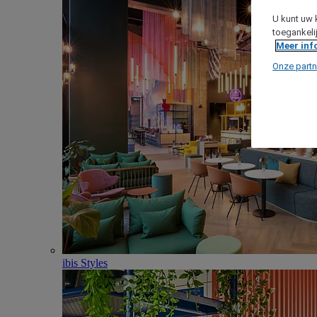
U kunt uw 
toegankeli
Meer inf
Onze partn
ibis Styles