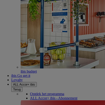
ibis budget
ibis Go get it
Loyalty
ALL Accor+ ibis
Terug
Ontdek het programma
ALL Accor+ ibis - Abonnement