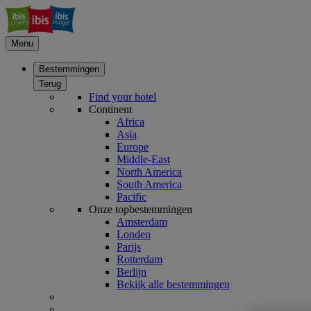
Menu
Bestemmingen
Terug
Find your hotel
Continent
Africa
Asia
Europe
Middle-East
North America
South America
Pacific
Onze topbestemmingen
Amsterdam
Londen
Parijs
Rotterdam
Berlijn
Bekijk alle bestemmingen