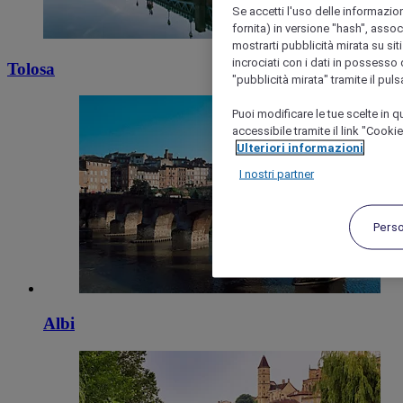
Se accetti l'uso delle informazion
fornita) in versione "hash", assoc
mostrarti pubblicità mirata su siti
incrociati con i dati in possesso d
Tolosa
"pubblicità mirata" tramite il pul
Puoi modificare le tue scelte in
accessibile tramite il link "Cooki
Ulteriori informazioni
I nostri partner
Pers
Albi