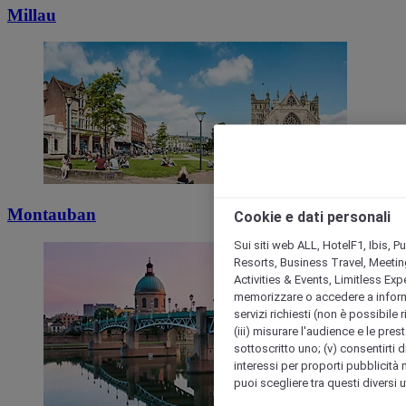
Millau
Montauban
Cookie e dati personali
Sui siti web ALL, HotelF1, Ibis, 
Resorts, Business Travel, Meetin
Activities & Events, Limitless Ex
memorizzare o accedere a informazio
servizi richiesti (non è possibile ri
(iii) misurare l'audience e le prest
sottoscritto uno; (v) consentirti di
interessi per proporti pubblicità 
puoi scegliere tra questi diversi 