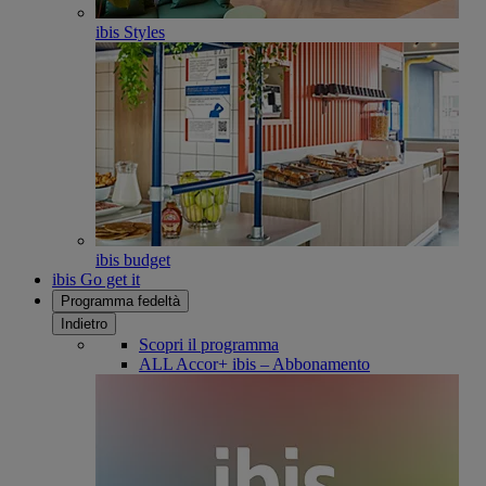
ibis Styles
ibis budget
ibis Go get it
Programma fedeltà
Indietro
Scopri il programma
ALL Accor+ ibis – Abbonamento