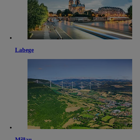
Labege
Millau