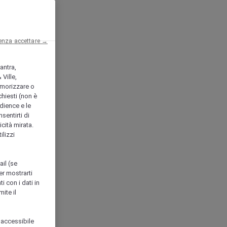
enza accettare →
antra,
Ville,
morizzare o
chiesti (non è
udience e le
nsentirti di
icità mirata.
ilizzi
ail (se
er mostrarti
i con i dati in
ite il
 accessibile