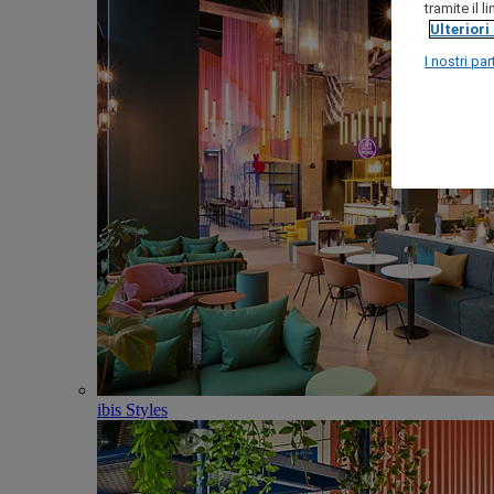
tramite il 
Ulteriori
I nostri par
ibis Styles