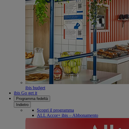
ibis budget
ibis Go get it
Programma fedeltà
Indietro
Scopri il programma
ALL Accor+ ibis – Abbonamento