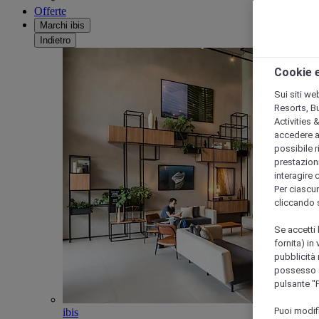
Offerte
Marchi ibis
Indietro
Cookie e
Sui siti we
Resorts, B
Activities 
accedere a i
possibile ri
prestazioni
interagire 
Per ciascun
cliccando 
Se accetti 
fornita) in
pubblicità 
possesso di
pulsante "
Puoi modif
ibis