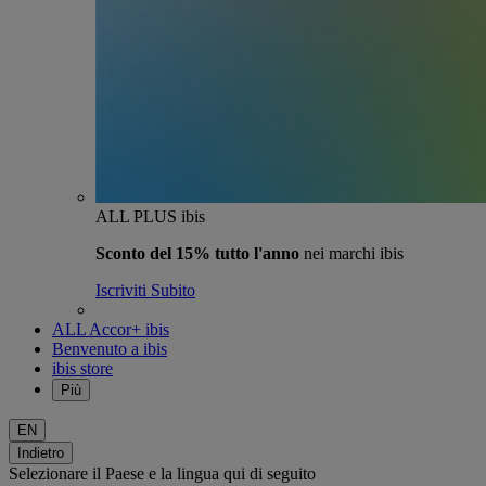
ALL PLUS ibis
Sconto del 15% tutto l'anno
nei marchi ibis
Iscriviti Subito
ALL Accor+ ibis
Benvenuto a ibis
ibis store
Più
EN
Indietro
Selezionare il Paese e la lingua qui di seguito