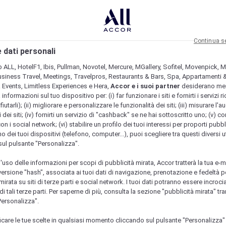
Continua s
 dati personali
b ALL, HotelF1, Ibis, Pullman, Novotel, Mercure, MGallery, Sofitel, Movenpick, M
usiness Travel, Meetings, Travelpros, Restaurants & Bars, Spa, Appartamenti & 
& Events, Limitless Experiences e Hera,
Accor e i suoi partner
desiderano me
nformazioni sul tuo dispositivo per: (i) far funzionare i siti e fornirti i servizi ri
fiutarli); (ii) migliorare e personalizzare le funzionalità dei siti; (iii) misurare l'a
 dei siti; (iv) fornirti un servizio di "cashback" se ne hai sottoscritto uno; (v) co
con i social network; (vi) stabilire un profilo dei tuoi interessi per proporti pubbl
o dei tuoi dispositivi (telefono, computer...), puoi scegliere tra questi diversi ut
sul pulsante "Personalizza".
l'uso delle informazioni per scopi di pubblicità mirata, Accor tratterà la tua e-m
 versione "hash", associata ai tuoi dati di navigazione, prenotazione e fedeltà p
mirata su siti di terze parti e social network. I tuoi dati potranno essere incrociat
 tali terze parti. Per saperne di più, consulta la sezione "pubblicità mirata" tram
Personalizza".
icare le tue scelte in qualsiasi momento cliccando sul pulsante "Personalizza"