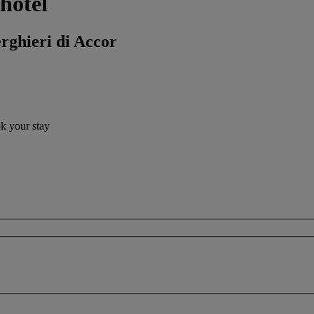
hotel
erghieri di Accor
ok your stay