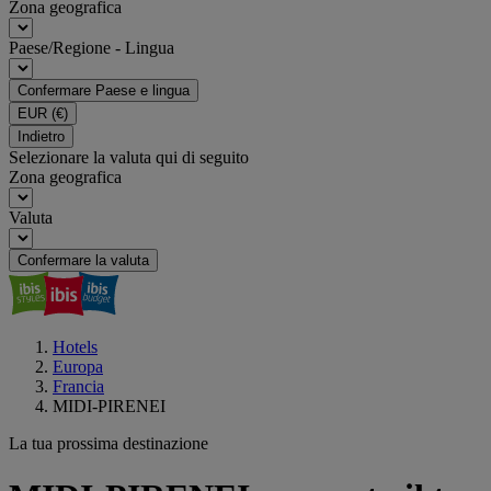
Zona geografica
Paese/Regione - Lingua
Confermare Paese e lingua
EUR
(€)
Indietro
Selezionare la valuta qui di seguito
Zona geografica
Valuta
Confermare la valuta
Hotels
Europa
Francia
MIDI-PIRENEI
La tua prossima destinazione