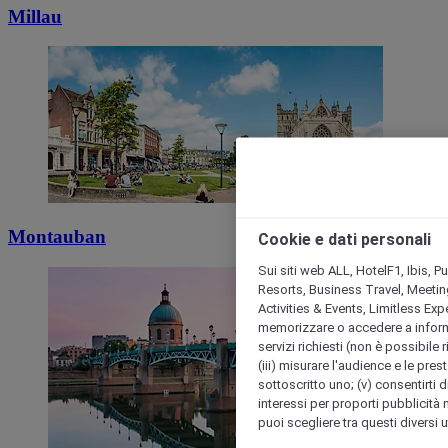
Millau
Montauban
Cookie e dati personali
Sui siti web ALL, HotelF1, Ibis, 
Resorts, Business Travel, Meetin
Activities & Events, Limitless Ex
memorizzare o accedere a informazio
servizi richiesti (non è possibile ri
(iii) misurare l'audience e le prest
sottoscritto uno; (v) consentirti di
interessi per proporti pubblicità 
puoi scegliere tra questi diversi 