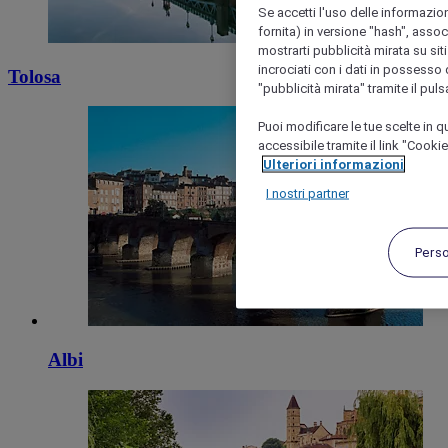
Se accetti l'uso delle informazion
fornita) in versione "hash", assoc
mostrarti pubblicità mirata su siti
incrociati con i dati in possesso d
Tolosa
"pubblicità mirata" tramite il pul
Puoi modificare le tue scelte in
accessibile tramite il link "Cooki
Ulteriori informazioni
I nostri partner
Pers
Albi