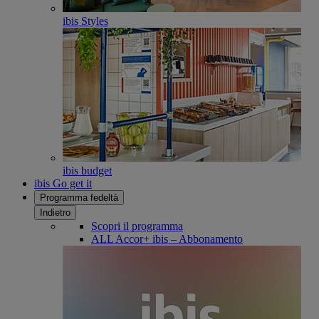
ibis Styles
ibis budget
ibis Go get it
Programma fedeltà
Indietro
Scopri il programma
ALL Accor+ ibis – Abbonamento