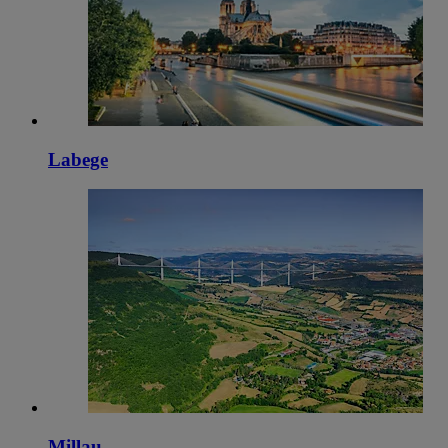
Labege
Millau