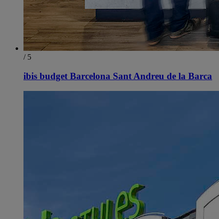
/ 5
ibis budget Barcelona Sant Andreu de la Barca