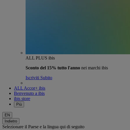
ALL PLUS ibis
Sconto del 15% tutto l'anno
nei marchi ibis
Iscriviti Subito
ALL Accor+ ibis
Benvenuto a ibis
ibis store
Più
EN
Indietro
Selezionare il Paese e la lingua qui di seguito