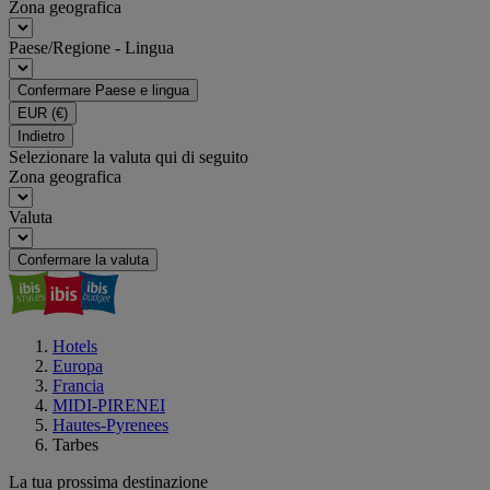
Zona geografica
Paese/Regione - Lingua
Confermare Paese e lingua
EUR
(€)
Indietro
Selezionare la valuta qui di seguito
Zona geografica
Valuta
Confermare la valuta
Hotels
Europa
Francia
MIDI-PIRENEI
Hautes-Pyrenees
Tarbes
La tua prossima destinazione