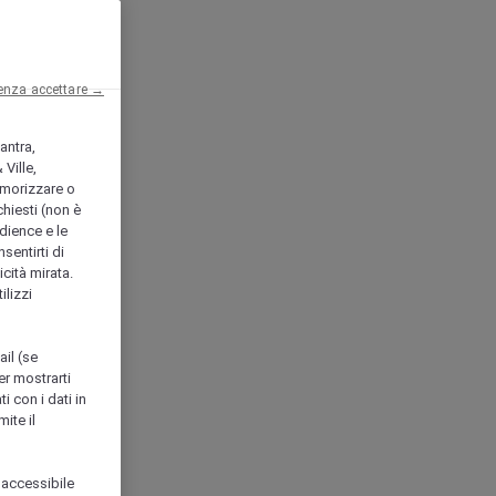
enza accettare →
antra,
Ville,
morizzare o
chiesti (non è
udience e le
nsentirti di
icità mirata.
ilizzi
ail (se
er mostrarti
i con i dati in
ite il
 accessibile