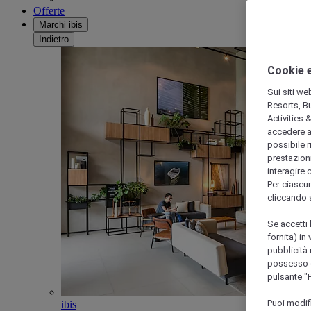
Offerte
Marchi ibis
Indietro
Cookie e
Sui siti we
Resorts, B
Activities 
accedere a i
possibile ri
prestazioni
interagire 
Per ciascun
cliccando 
Se accetti 
fornita) in
pubblicità 
possesso di
pulsante "
Puoi modif
ibis