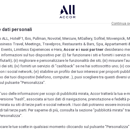
Continua s
 dati personali
b ALL, HotelF1, Ibis, Pullman, Novotel, Mercure, MGallery, Sofitel, Movenpick, M
usiness Travel, Meetings, Travelpros, Restaurants & Bars, Spa, Appartamenti & 
& Events, Limitless Experiences e Hera,
Accor e i suoi partner
desiderano me
nformazioni sul tuo dispositivo per: (i) far funzionare i siti e fornirti i servizi ri
fiutarli); (ii) migliorare e personalizzare le funzionalità dei siti; (iii) misurare l'a
 dei siti; (iv) fornirti un servizio di "cashback" se ne hai sottoscritto uno; (v) co
con i social network; (vi) stabilire un profilo dei tuoi interessi per proporti pubbl
o dei tuoi dispositivi (telefono, computer...), puoi scegliere tra questi diversi ut
sul pulsante "Personalizza".
l'uso delle informazioni per scopi di pubblicità mirata, Accor tratterà la tua e-m
 versione "hash", associata ai tuoi dati di navigazione, prenotazione e fedeltà p
mirata su siti di terze parti e social network. I tuoi dati potranno essere incrociat
 tali terze parti. Per saperne di più, consulta la sezione "pubblicità mirata" tram
Personalizza".
icare le tue scelte in qualsiasi momento cliccando sul pulsante "Personalizza"