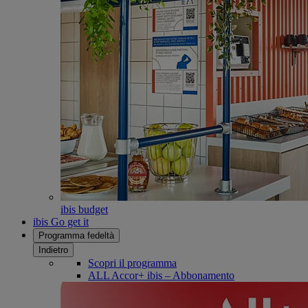
ibis budget
ibis Go get it
Programma fedeltà
Indietro
Scopri il programma
ALL Accor+ ibis – Abbonamento