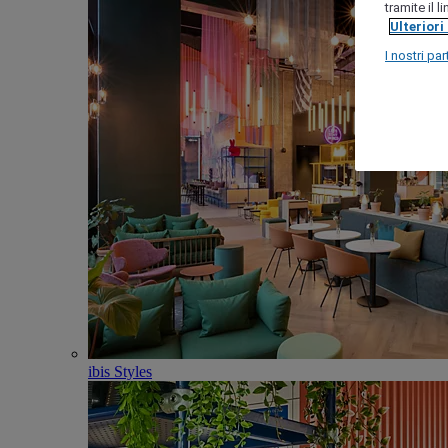
tramite il 
Ulteriori
I nostri par
ibis Styles