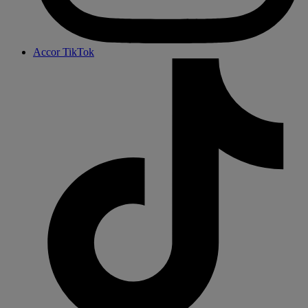
Accor TikTok