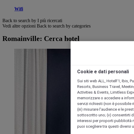
Wifi
Back to search by I più ricercati
Vedi altre opzioni
Back to search by categories
Romainville: Cerca hotel
Cookie e dati personali
Sui siti web ALL, HotelF1, Ibis, 
Resorts, Business Travel, Meetin
Activities & Events, Limitless Ex
memorizzare o accedere a informazio
servizi richiesti (non è possibile ri
(iii) misurare l'audience e le prest
sottoscritto uno; (v) consentirti di
interessi per proporti pubblicità 
puoi scegliere tra questi diversi 