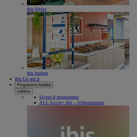
ibis Styles
ibis budget
ibis Go get it
Programma fedeltà
Indietro
Scopri il programma
ALL Accor+ ibis – Abbonamento