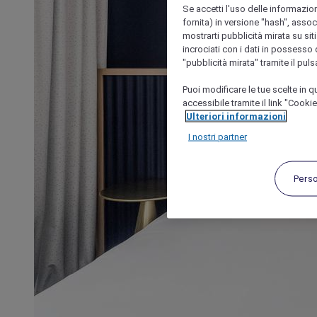
Se accetti l'uso delle informazion
fornita) in versione "hash", assoc
mostrarti pubblicità mirata su siti
incrociati con i dati in possesso d
"pubblicità mirata" tramite il pul
Puoi modificare le tue scelte in
accessibile tramite il link "Cooki
Ulteriori informazioni
I nostri partner
Pers