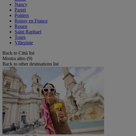
Nancy
Parigi
Poitiers
Roissy en France
Rouen
Saint Raphael
Tours
Villepinte
Back to Città list
Mostra altro (9)
Back to other destinations list