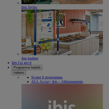
ibis Styles
ibis budget
ibis Go get it
Programma fedeltà
Indietro
Scopri il programma
ALL Accor+ ibis – Abbonamento