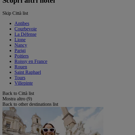
Scopri altri hotel
Skip Città list
Antibes
Courbevoie
La Défense
Lione
Nancy
Parigi
Poitiers
Roissy en France
Rouen
Saint Raphael
Tours
Villepinte
Back to Città list
Mostra altro (9)
Back to other destinations list