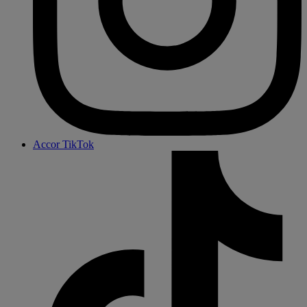
Accor TikTok