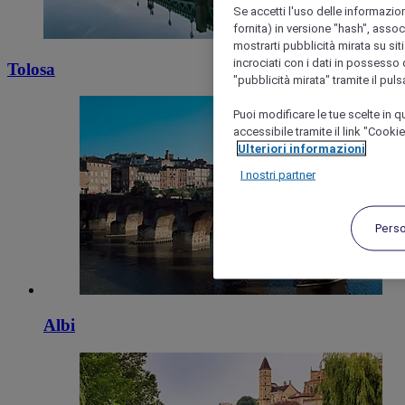
Se accetti l'uso delle informazion
fornita) in versione "hash", assoc
mostrarti pubblicità mirata su siti
incrociati con i dati in possesso d
Tolosa
"pubblicità mirata" tramite il pul
Puoi modificare le tue scelte in
accessibile tramite il link "Cooki
Ulteriori informazioni
I nostri partner
Pers
Albi