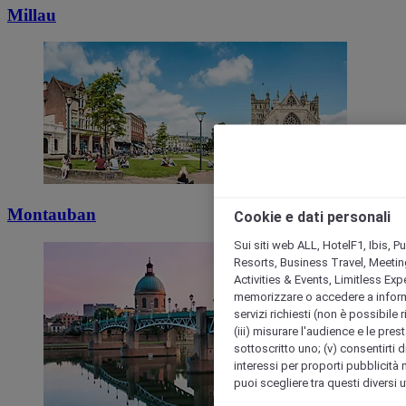
Millau
Montauban
Cookie e dati personali
Sui siti web ALL, HotelF1, Ibis, 
Resorts, Business Travel, Meetin
Activities & Events, Limitless Ex
memorizzare o accedere a informazio
servizi richiesti (non è possibile ri
(iii) misurare l'audience e le prest
sottoscritto uno; (v) consentirti di
interessi per proporti pubblicità 
puoi scegliere tra questi diversi 