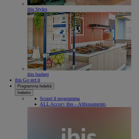
ibis Styles
ibis budget
ibis Go get it
Programma fedeltà
Indietro
Scopri il programma
ALL Accor+ ibis – Abbonamento