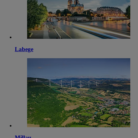
Labege
Millau