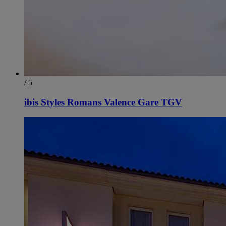
/ 5
ibis Styles Romans Valence Gare TGV