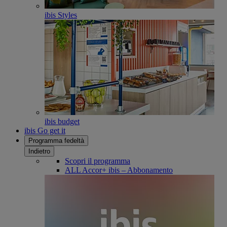
ibis Styles
ibis budget
ibis Go get it
Programma fedeltà
Indietro
Scopri il programma
ALL Accor+ ibis – Abbonamento