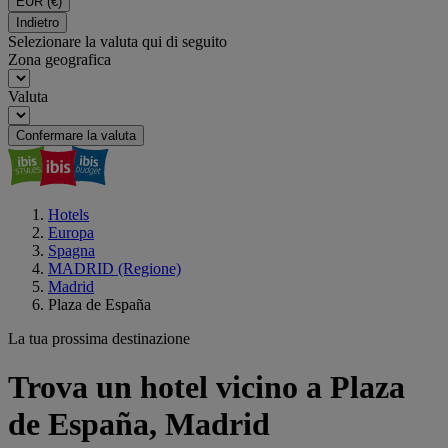
EUR
(€)
Indietro
Selezionare la valuta qui di seguito
Zona geografica
Valuta
Confermare la valuta
Hotels
Europa
Spagna
MADRID (Regione)
Madrid
Plaza de España
La tua prossima destinazione
Trova un hotel vicino a Plaza
de España, Madrid