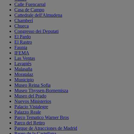
Calle Fuencarral
Casa de Campo
Cattedrale dell'Almudena
Chamberí
Chueca
Congresso dei Deputati
El Pardo
El Rastro
Faunia
IFEMA
Las Ventas
Lavapiés
Malasaña
Moratalaz
Municipio
Museo Reina Sofia
Museo Thyssen-Bornemisza
Museo del Prado
Nuevos Ministerios
Palacio Vistalegre
Palazzo Reale
Parco Tematico Warner Bros
Parco del Retiro
Parque de Atracciones de Madrid
Paseo de la Castellana