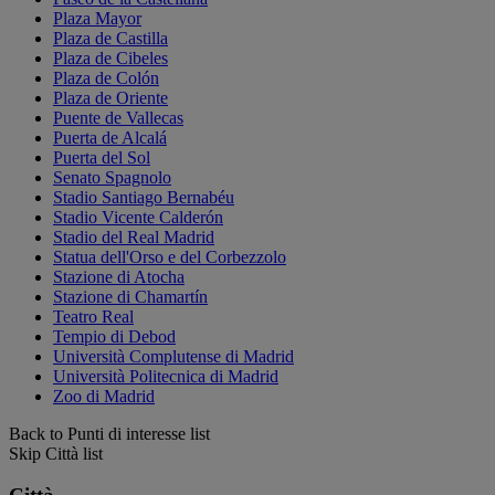
Plaza Mayor
Plaza de Castilla
Plaza de Cibeles
Plaza de Colón
Plaza de Oriente
Puente de Vallecas
Puerta de Alcalá
Puerta del Sol
Senato Spagnolo
Stadio Santiago Bernabéu
Stadio Vicente Calderón
Stadio del Real Madrid
Statua dell'Orso e del Corbezzolo
Stazione di Atocha
Stazione di Chamartín
Teatro Real
Tempio di Debod
Università Complutense di Madrid
Università Politecnica di Madrid
Zoo di Madrid
Back to Punti di interesse list
Skip Città list