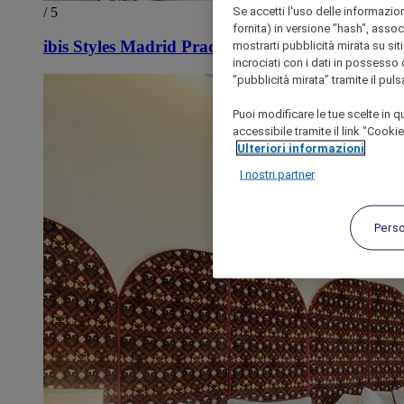
Se accetti l'uso delle informazion
/ 5
fornita) in versione "hash", assoc
ibis Styles Madrid Prado
mostrarti pubblicità mirata su siti
incrociati con i dati in possesso d
"pubblicità mirata" tramite il pul
Puoi modificare le tue scelte in
accessibile tramite il link "Cooki
Ulteriori informazioni
I nostri partner
Pers