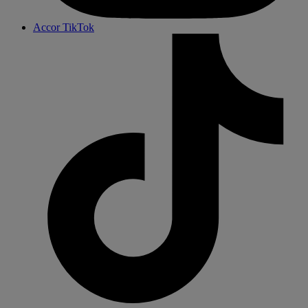
Accor TikTok