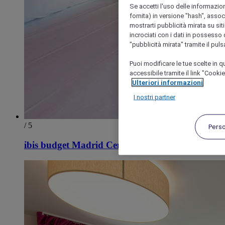
Se accetti l'uso delle informazion
fornita) in versione "hash", assoc
mostrarti pubblicità mirata su siti
incrociati con i dati in possesso d
"pubblicità mirata" tramite il pul
Puoi modificare le tue scelte in
accessibile tramite il link "Cooki
Ulteriori informazioni
I nostri partner
/ 5
Pers
ibis budget Madrid Centro Lavapies