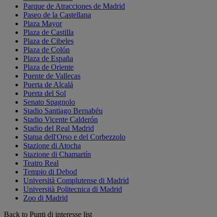
Parque de Atracciones de Madrid
Paseo de la Castellana
Plaza Mayor
Plaza de Castilla
Plaza de Cibeles
Plaza de Colón
Plaza de España
Plaza de Oriente
Puente de Vallecas
Puerta de Alcalá
Puerta del Sol
Senato Spagnolo
Stadio Santiago Bernabéu
Stadio Vicente Calderón
Stadio del Real Madrid
Statua dell'Orso e del Corbezzolo
Stazione di Atocha
Stazione di Chamartín
Teatro Real
Tempio di Debod
Università Complutense di Madrid
Università Politecnica di Madrid
Zoo di Madrid
Back to Punti di interesse list