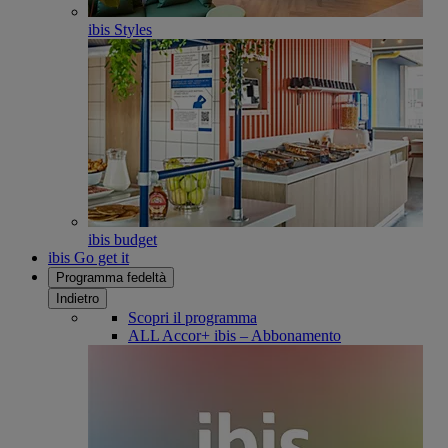
ibis Styles
ibis budget
ibis Go get it
Programma fedeltà
Indietro
Scopri il programma
ALL Accor+ ibis – Abbonamento