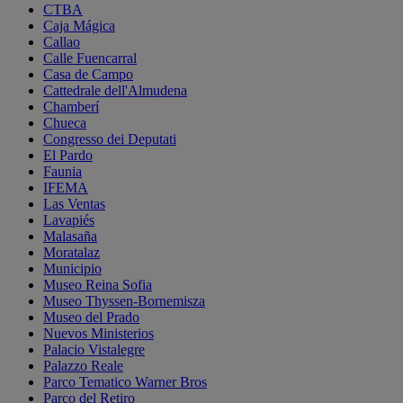
CTBA
Caja Mágica
Callao
Calle Fuencarral
Casa de Campo
Cattedrale dell'Almudena
Chamberí
Chueca
Congresso dei Deputati
El Pardo
Faunia
IFEMA
Las Ventas
Lavapiés
Malasaña
Moratalaz
Municipio
Museo Reina Sofia
Museo Thyssen-Bornemisza
Museo del Prado
Nuevos Ministerios
Palacio Vistalegre
Palazzo Reale
Parco Tematico Warner Bros
Parco del Retiro