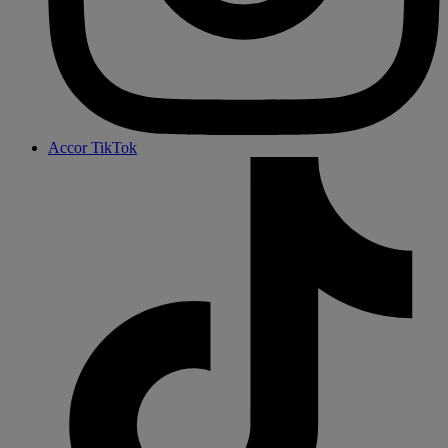
Accor TikTok