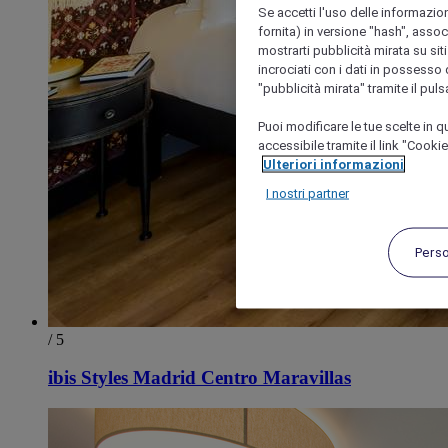
Se accetti l'uso delle informazion
fornita) in versione "hash", assoc
mostrarti pubblicità mirata su siti
incrociati con i dati in possesso d
"pubblicità mirata" tramite il pul
Puoi modificare le tue scelte in
accessibile tramite il link "Cooki
Ulteriori informazioni
I nostri partner
Pers
/ 5
ibis Styles Madrid Centro Maravillas