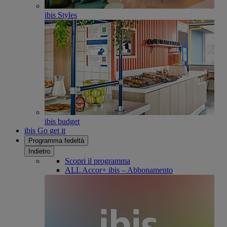
ibis Styles
ibis budget
ibis Go get it
Programma fedeltà
Indietro
Scopri il programma
ALL Accor+ ibis – Abbonamento