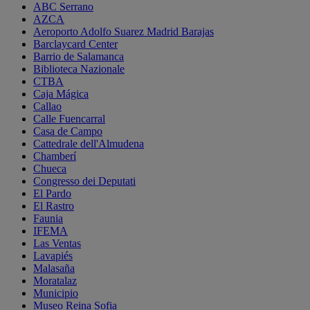
ABC Serrano
AZCA
Aeroporto Adolfo Suarez Madrid Barajas
Barclaycard Center
Barrio de Salamanca
Biblioteca Nazionale
CTBA
Caja Mágica
Callao
Calle Fuencarral
Casa de Campo
Cattedrale dell'Almudena
Chamberí
Chueca
Congresso dei Deputati
El Pardo
El Rastro
Faunia
IFEMA
Las Ventas
Lavapiés
Malasaña
Moratalaz
Municipio
Museo Reina Sofia