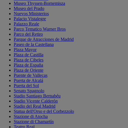
Museo Thyssen-Bornemisza
Museo del Prado
Nuevos Ministerios
Palacio Vistalegre
Palazzo Reale
Parco Tematico Warner Bros
Parco del Retiro
Parque de Atracciones de Madrid
Paseo de la Castellana
Plaza Mayor
Plaza de Castilla
Plaza de Cibeles
Plaza de España
Plaza de Oriente
Puente de Vallecas
Puerta de Alcalá
Puerta del Sol
Senato Spagnolo
Stadio Santiago Bernabéu
Stadio Vicente Calderón
Stadio del Real Madrid
Statua dell'Orso e del Corbezzolo
Stazione di Atocha
Stazione di Chamartín
Teatro Real