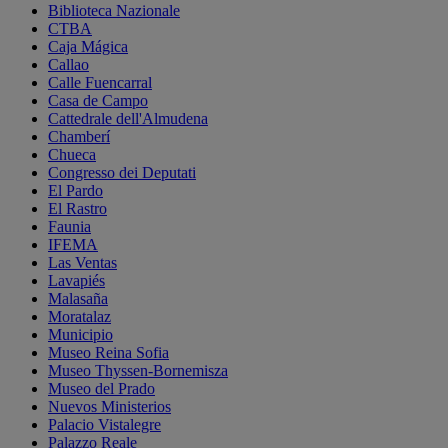
Biblioteca Nazionale
CTBA
Caja Mágica
Callao
Calle Fuencarral
Casa de Campo
Cattedrale dell'Almudena
Chamberí
Chueca
Congresso dei Deputati
El Pardo
El Rastro
Faunia
IFEMA
Las Ventas
Lavapiés
Malasaña
Moratalaz
Municipio
Museo Reina Sofia
Museo Thyssen-Bornemisza
Museo del Prado
Nuevos Ministerios
Palacio Vistalegre
Palazzo Reale