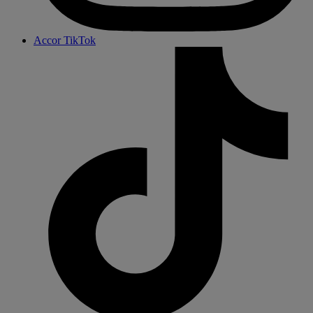
Accor TikTok