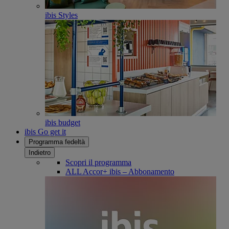
ibis Styles
ibis budget
ibis Go get it
Programma fedeltà
Indietro
Scopri il programma
ALL Accor+ ibis – Abbonamento