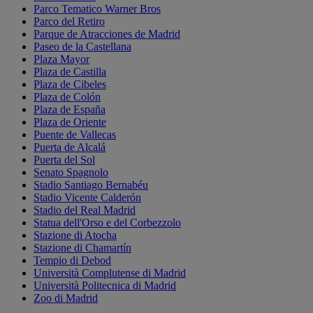
Parco Tematico Warner Bros
Parco del Retiro
Parque de Atracciones de Madrid
Paseo de la Castellana
Plaza Mayor
Plaza de Castilla
Plaza de Cibeles
Plaza de Colón
Plaza de España
Plaza de Oriente
Puente de Vallecas
Puerta de Alcalá
Puerta del Sol
Senato Spagnolo
Stadio Santiago Bernabéu
Stadio Vicente Calderón
Stadio del Real Madrid
Statua dell'Orso e del Corbezzolo
Stazione di Atocha
Stazione di Chamartín
Tempio di Debod
Università Complutense di Madrid
Università Politecnica di Madrid
Zoo di Madrid