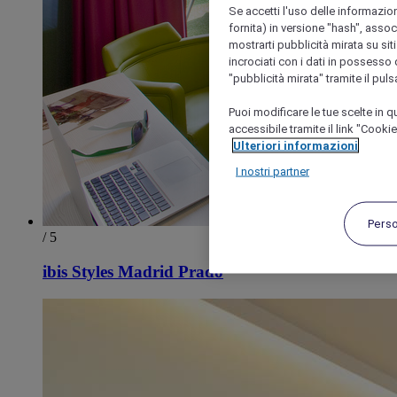
Se accetti l'uso delle informazion
fornita) in versione "hash", assoc
mostrarti pubblicità mirata su siti
incrociati con i dati in possesso d
"pubblicità mirata" tramite il pul
Puoi modificare le tue scelte in
accessibile tramite il link "Cooki
Ulteriori informazioni
I nostri partner
Pers
/ 5
ibis Styles Madrid Prado