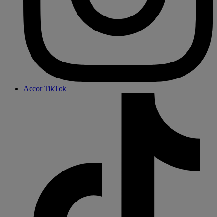
Accor TikTok