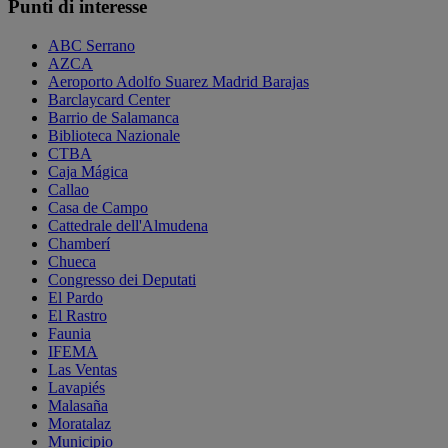
Punti di interesse
ABC Serrano
AZCA
Aeroporto Adolfo Suarez Madrid Barajas
Barclaycard Center
Barrio de Salamanca
Biblioteca Nazionale
CTBA
Caja Mágica
Callao
Casa de Campo
Cattedrale dell'Almudena
Chamberí
Chueca
Congresso dei Deputati
El Pardo
El Rastro
Faunia
IFEMA
Las Ventas
Lavapiés
Malasaña
Moratalaz
Municipio