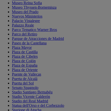
Museo Reina Sofia
Museo Thyssen-Bornemisza
Museo del Prado
Nuevos Ministerios
Palacio Vistalegre
Palazzo Reale
Parco Tematico Warner Bros
Parco del Retiro
Parque de Atracciones de Madrid
Paseo de la Castellana
Plaza Mayor
Plaza de Castilla
Plaza de Cibeles
Plaza de Colón
Plaza de España
Plaza de Oriente
Puente de Vallecas
Puerta de Alcalá
Puerta del Sol
Senato Spagnolo
Stadio Santiago Bernabéu
Stadio Vicente Calderón
Stadio del Real Madrid
Statua dell'Orso e del Corbezzolo
Stazione di Atocha