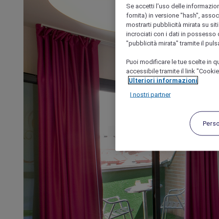
Se accetti l'uso delle informazion
fornita) in versione "hash", assoc
mostrarti pubblicità mirata su siti
incrociati con i dati in possesso d
"pubblicità mirata" tramite il pul
Puoi modificare le tue scelte in
accessibile tramite il link "Cooki
Ulteriori informazioni
I nostri partner
Pers