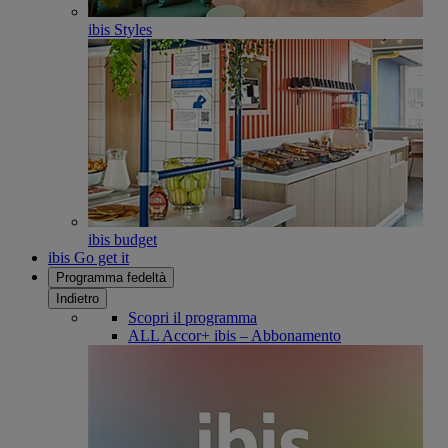
ibis Styles
ibis budget
ibis Go get it
Programma fedeltà
Indietro
Scopri il programma
ALL Accor+ ibis – Abbonamento