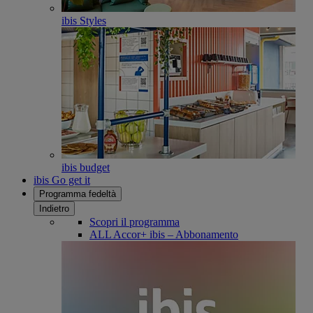
ibis Styles
ibis budget
ibis Go get it
Programma fedeltà
Indietro
Scopri il programma
ALL Accor+ ibis – Abbonamento