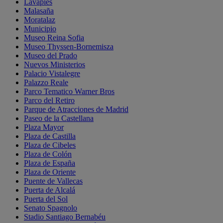
Lavapiés
Malasaña
Moratalaz
Municipio
Museo Reina Sofia
Museo Thyssen-Bornemisza
Museo del Prado
Nuevos Ministerios
Palacio Vistalegre
Palazzo Reale
Parco Tematico Warner Bros
Parco del Retiro
Parque de Atracciones de Madrid
Paseo de la Castellana
Plaza Mayor
Plaza de Castilla
Plaza de Cibeles
Plaza de Colón
Plaza de España
Plaza de Oriente
Puente de Vallecas
Puerta de Alcalá
Puerta del Sol
Senato Spagnolo
Stadio Santiago Bernabéu