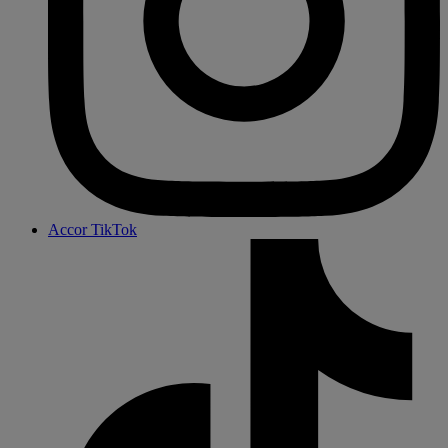
Accor TikTok