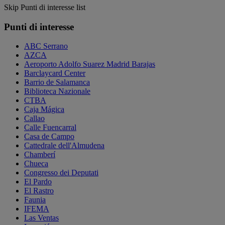
Skip Punti di interesse list
Punti di interesse
ABC Serrano
AZCA
Aeroporto Adolfo Suarez Madrid Barajas
Barclaycard Center
Barrio de Salamanca
Biblioteca Nazionale
CTBA
Caja Mágica
Callao
Calle Fuencarral
Casa de Campo
Cattedrale dell'Almudena
Chamberí
Chueca
Congresso dei Deputati
El Pardo
El Rastro
Faunia
IFEMA
Las Ventas