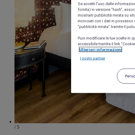
Se accetti l'uso delle informazion
fornita) in versione "hash", assoc
mostrarti pubblicità mirata su siti
incrociati con i dati in possesso d
"pubblicità mirata" tramite il pul
Puoi modificare le tue scelte in
accessibile tramite il link "Cooki
Ulteriori informazioni
I nostri partner
Pers
/ 5