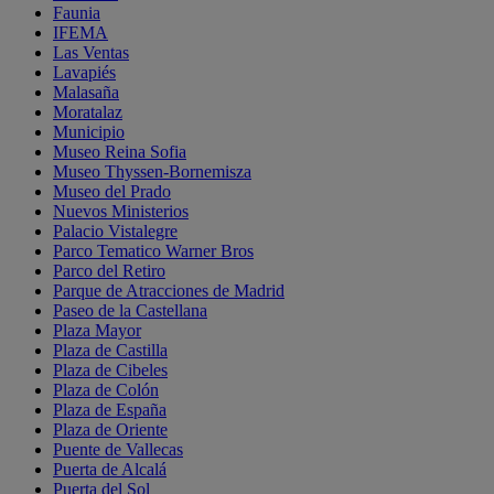
Faunia
IFEMA
Las Ventas
Lavapiés
Malasaña
Moratalaz
Municipio
Museo Reina Sofia
Museo Thyssen-Bornemisza
Museo del Prado
Nuevos Ministerios
Palacio Vistalegre
Parco Tematico Warner Bros
Parco del Retiro
Parque de Atracciones de Madrid
Paseo de la Castellana
Plaza Mayor
Plaza de Castilla
Plaza de Cibeles
Plaza de Colón
Plaza de España
Plaza de Oriente
Puente de Vallecas
Puerta de Alcalá
Puerta del Sol