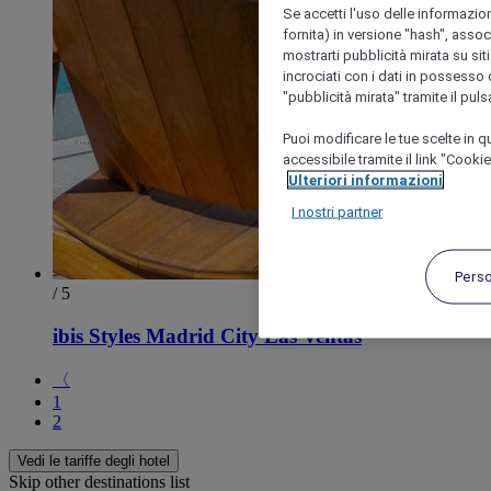
Se accetti l'uso delle informazion
fornita) in versione "hash", assoc
mostrarti pubblicità mirata su siti
incrociati con i dati in possesso d
"pubblicità mirata" tramite il pul
Puoi modificare le tue scelte in
accessibile tramite il link "Cooki
Ulteriori informazioni
I nostri partner
Pers
/ 5
ibis Styles Madrid City Las Ventas
〈
1
2
Vedi le tariffe degli hotel
Skip other destinations list