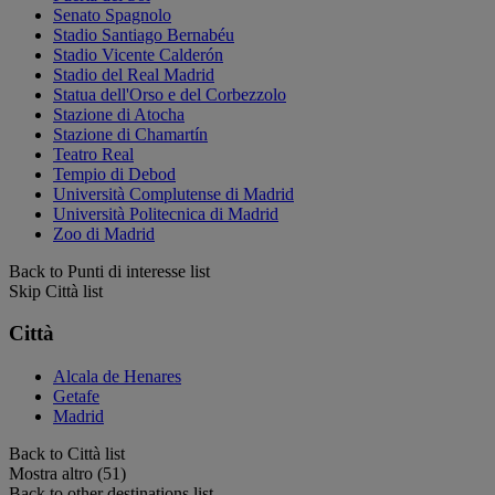
Senato Spagnolo
Stadio Santiago Bernabéu
Stadio Vicente Calderón
Stadio del Real Madrid
Statua dell'Orso e del Corbezzolo
Stazione di Atocha
Stazione di Chamartín
Teatro Real
Tempio di Debod
Università Complutense di Madrid
Università Politecnica di Madrid
Zoo di Madrid
Back to Punti di interesse list
Skip Città list
Città
Alcala de Henares
Getafe
Madrid
Back to Città list
Mostra altro (51)
Back to other destinations list