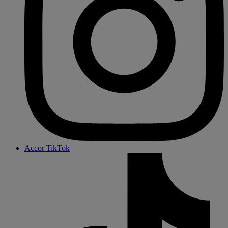
Accor TikTok