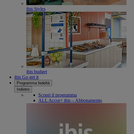
ibis Styles
ibis budget
ibis Go get it
Programma fedeltà
Indietro
Scopri il programma
ALL Accor+ ibis – Abbonamento