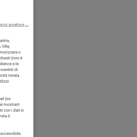
enza accettare →
antra,
Ville,
morizzare o
chiesti (non è
udience e le
nsentirti di
icità mirata.
ilizzi
ail (se
er mostrarti
i con i dati in
ite il
 accessibile