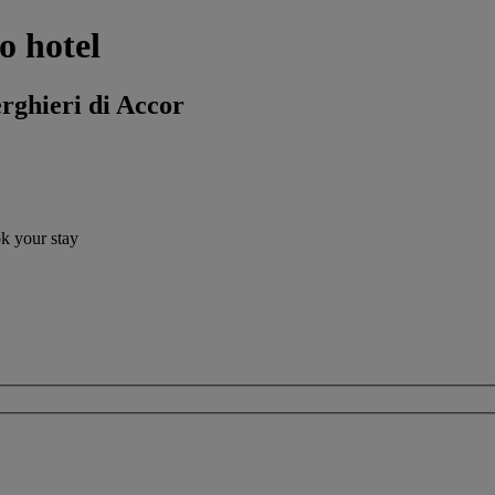
o hotel
erghieri di Accor
ok your stay