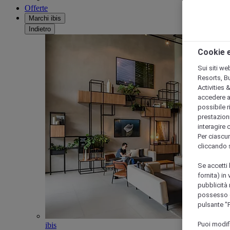
Offerte
Marchi ibis
Indietro
Cookie e
Sui siti we
Resorts, B
Activities 
accedere a i
possibile ri
prestazioni
interagire 
Per ciascun
cliccando 
Se accetti 
fornita) in
pubblicità 
possesso di
pulsante "
Puoi modif
ibis