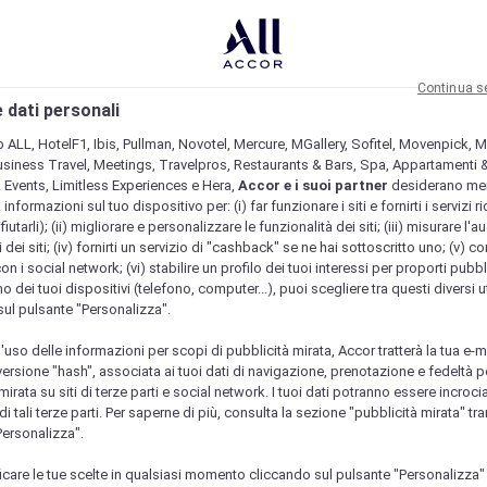
Continua s
 dati personali
b ALL, HotelF1, Ibis, Pullman, Novotel, Mercure, MGallery, Sofitel, Movenpick, M
usiness Travel, Meetings, Travelpros, Restaurants & Bars, Spa, Appartamenti & 
& Events, Limitless Experiences e Hera,
Accor e i suoi partner
desiderano me
nformazioni sul tuo dispositivo per: (i) far funzionare i siti e fornirti i servizi ri
fiutarli); (ii) migliorare e personalizzare le funzionalità dei siti; (iii) misurare l'a
 dei siti; (iv) fornirti un servizio di "cashback" se ne hai sottoscritto uno; (v) co
con i social network; (vi) stabilire un profilo dei tuoi interessi per proporti pubbl
o dei tuoi dispositivi (telefono, computer...), puoi scegliere tra questi diversi ut
sul pulsante "Personalizza".
l'uso delle informazioni per scopi di pubblicità mirata, Accor tratterà la tua e-m
 versione "hash", associata ai tuoi dati di navigazione, prenotazione e fedeltà p
mirata su siti di terze parti e social network. I tuoi dati potranno essere incrociat
 tali terze parti. Per saperne di più, consulta la sezione "pubblicità mirata" tram
Personalizza".
icare le tue scelte in qualsiasi momento cliccando sul pulsante "Personalizza"