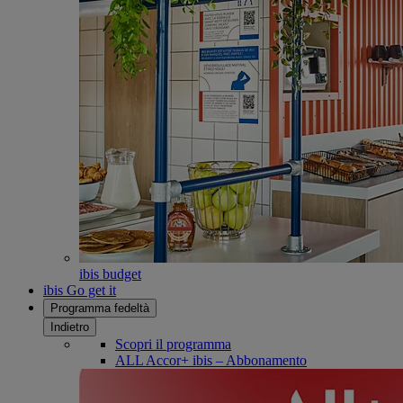
ibis budget
ibis Go get it
Programma fedeltà
Indietro
Scopri il programma
ALL Accor+ ibis – Abbonamento