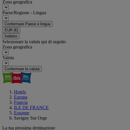
Zona geografica
Paese/Regione - Lingua
Confermare Paese e lingua
EUR
(€)
Indietro
Selezionare la valuta qui di seguito
Zona geografica
Valuta
Confermare la valuta
Hotels
Europa
Francia
ILE DE FRANCE
Essonne
Savigny Sur Orge
La tua prossima destinazione