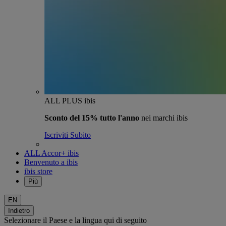
ALL PLUS ibis
Sconto del 15% tutto l'anno
nei marchi ibis
Iscriviti Subito
ALL Accor+ ibis
Benvenuto a ibis
ibis store
Più
EN
Indietro
Selezionare il Paese e la lingua qui di seguito