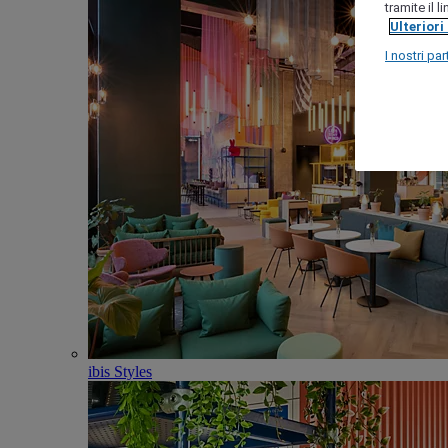
tramite il 
Ulteriori
I nostri par
ibis Styles