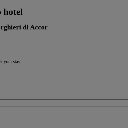
 hotel
erghieri di Accor
ok your stay