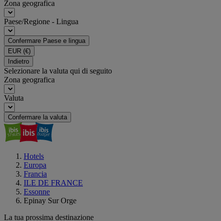
Zona geografica
Paese/Regione - Lingua
Confermare Paese e lingua
EUR
(€)
Indietro
Selezionare la valuta qui di seguito
Zona geografica
Valuta
Confermare la valuta
Hotels
Europa
Francia
ILE DE FRANCE
Essonne
Epinay Sur Orge
La tua prossima destinazione