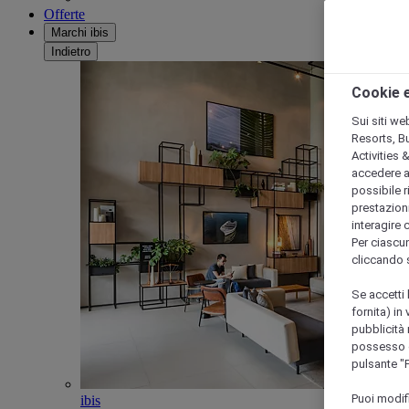
Offerte
Marchi ibis
Indietro
Cookie e
Sui siti we
Resorts, B
Activities 
accedere a i
possibile ri
prestazioni
interagire 
Per ciascun
cliccando 
Se accetti 
fornita) in
pubblicità 
possesso di
pulsante "
Puoi modif
ibis