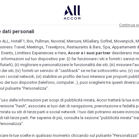
Continua s
 dati personali
b ALL, HotelF1, Ibis, Pullman, Novotel, Mercure, MGallery, Sofitel, Movenpick, M
usiness Travel, Meetings, Travelpros, Restaurants & Bars, Spa, Appartamenti & 
& Events, Limitless Experiences e Hera,
Accor e i suoi partner
desiderano me
nformazioni sul tuo dispositivo per: (i) far funzionare i siti e fornirti i servizi ri
fiutarli); (ii) migliorare e personalizzare le funzionalità dei siti; (iii) misurare l'a
 dei siti; (iv) fornirti un servizio di "cashback" se ne hai sottoscritto uno; (v) co
con i social network; (vi) stabilire un profilo dei tuoi interessi per proporti pubbl
o dei tuoi dispositivi (telefono, computer...), puoi scegliere tra questi diversi ut
sul pulsante "Personalizza".
l'uso delle informazioni per scopi di pubblicità mirata, Accor tratterà la tua e-m
 versione "hash", associata ai tuoi dati di navigazione, prenotazione e fedeltà p
mirata su siti di terze parti e social network. I tuoi dati potranno essere incrociat
 tali terze parti. Per saperne di più, consulta la sezione "pubblicità mirata" tram
Personalizza".
icare le tue scelte in qualsiasi momento cliccando sul pulsante "Personalizza"