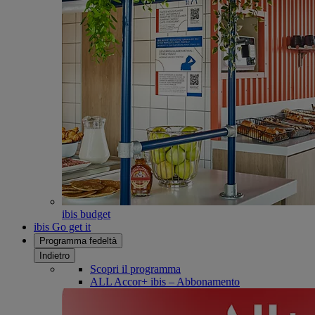
ibis budget
ibis Go get it
Programma fedeltà
Indietro
Scopri il programma
ALL Accor+ ibis – Abbonamento