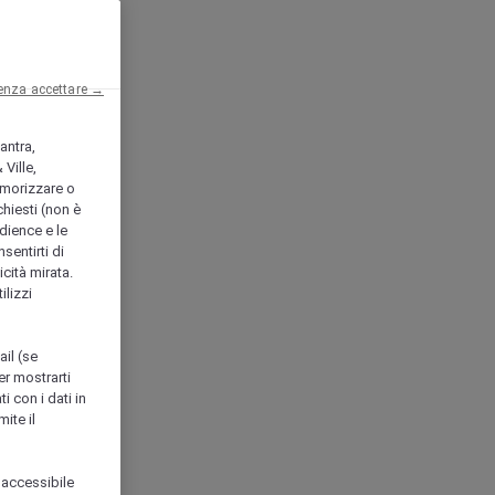
enza accettare →
antra,
Ville,
morizzare o
chiesti (non è
udience e le
nsentirti di
icità mirata.
ilizzi
ail (se
er mostrarti
i con i dati in
ite il
 accessibile