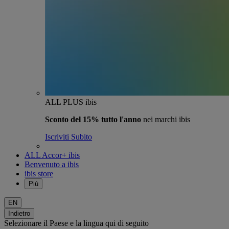
ALL PLUS ibis
Sconto del 15% tutto l'anno
nei marchi ibis
Iscriviti Subito
ALL Accor+ ibis
Benvenuto a ibis
ibis store
Più
EN
Indietro
Selezionare il Paese e la lingua qui di seguito