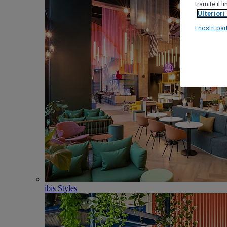
tramite il 
Ulteriori
I nostri par
ibis Styles