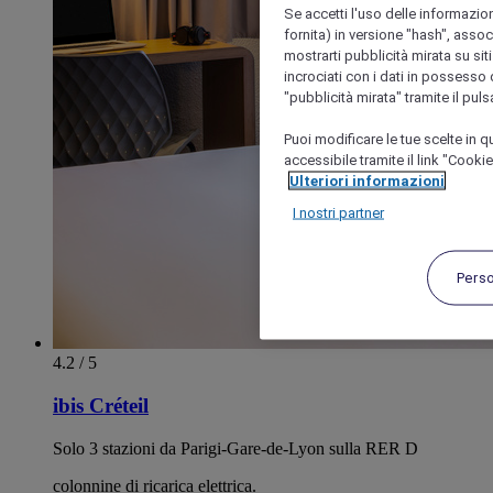
Se accetti l'uso delle informazion
fornita) in versione "hash", assoc
mostrarti pubblicità mirata su siti
incrociati con i dati in possesso d
"pubblicità mirata" tramite il pul
Puoi modificare le tue scelte in
accessibile tramite il link "Cooki
Ulteriori informazioni
I nostri partner
Pers
4.2 / 5
ibis Créteil
Solo 3 stazioni da Parigi-Gare-de-Lyon sulla RER D
colonnine di ricarica elettrica.