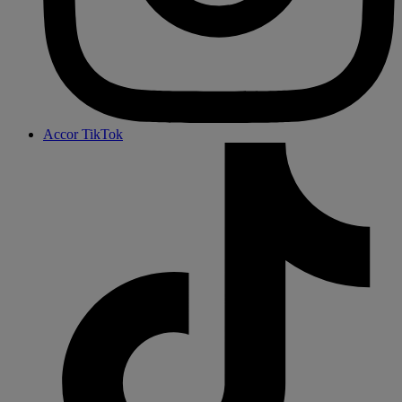
Accor TikTok