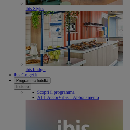
ibis Styles
ibis budget
ibis Go get it
Programma fedeltà
Indietro
Scopri il programma
ALL Accor+ ibis – Abbonamento