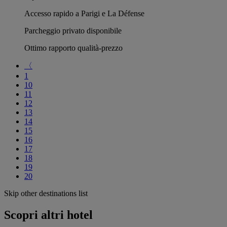
Accesso rapido a Parigi e La Défense
Parcheggio privato disponibile
Ottimo rapporto qualità-prezzo
〈
1
10
11
12
13
14
15
16
17
18
19
20
Skip other destinations list
Scopri altri hotel