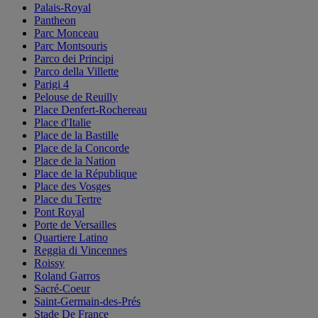
Palais-Royal
Pantheon
Parc Monceau
Parc Montsouris
Parco dei Principi
Parco della Villette
Parigi 4
Pelouse de Reuilly
Place Denfert-Rochereau
Place d'Italie
Place de la Bastille
Place de la Concorde
Place de la Nation
Place de la République
Place des Vosges
Place du Tertre
Pont Royal
Porte de Versailles
Quartiere Latino
Reggia di Vincennes
Roissy
Roland Garros
Sacré-Coeur
Saint-Germain-des-Prés
Stade De France