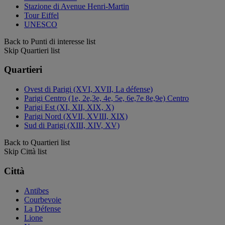
Stazione di Avenue Henri-Martin
Tour Eiffel
UNESCO
Back to Punti di interesse list
Skip Quartieri list
Quartieri
Ovest di Parigi (XVI, XVII, La défense)
Parigi Centro (1e, 2e,3e, 4e, 5e, 6e,7e 8e,9e) Centro
Parigi Est (XI, XII, XIX, X)
Parigi Nord (XVII, XVIII, XIX)
Sud di Parigi (XIII, XIV, XV)
Back to Quartieri list
Skip Città list
Città
Antibes
Courbevoie
La Défense
Lione