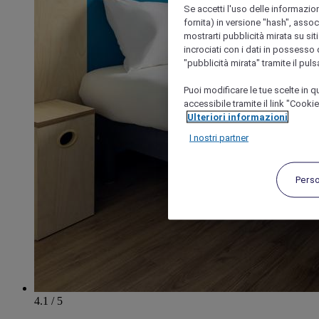
Se accetti l'uso delle informazion
fornita) in versione "hash", assoc
mostrarti pubblicità mirata su siti
incrociati con i dati in possesso d
"pubblicità mirata" tramite il pul
Puoi modificare le tue scelte in
accessibile tramite il link "Cooki
Ulteriori informazioni
I nostri partner
Pers
4.1 / 5