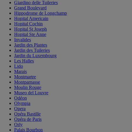
Giardino delle Tuileries
Grand Boulevard
Hippodrome de Longchamp
Hopital Americain
Hopital Cochin
Hopital St Joseph
Hopital Ste Anne
Invalides
Jardin des Plantes
Jardin des Tuileries
Jardin du Luxembourg
Les Halles
Lido
Marais
Montmartre
Montparnasse
Moulin Rouge
Museo del Louvre
Odéon
Olympia
Opera
Opéra Bastille
Opéra de Paris
Orly
Palais Bourbon