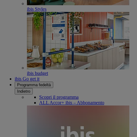
ibis Styles
ibis budget
ibis Go get it
Programma fedeltà
Indietro
Scopri il programma
ALL Accor+ ibis – Abbonamento