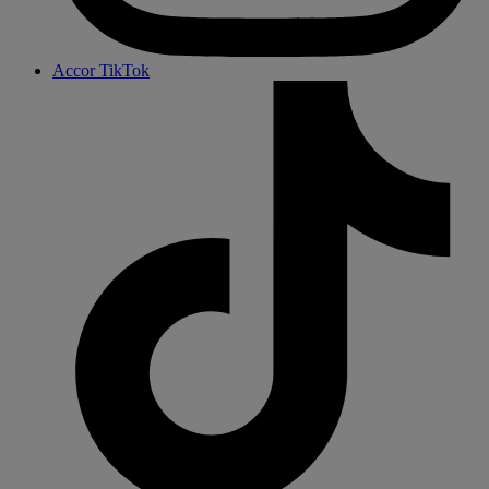
Accor TikTok