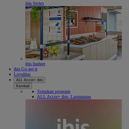
ibis Styles
ibis budget
ibis Go get it
Loyalitas
ALL Accor+ ibis
Kembali
Temukan program
ALL Accor+ ibis- Langganan