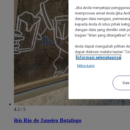
Jika Anda menyetujui penggunaan
memproses email Anda (jika Anda
dengan data navigasi, pemesanan
kepada Anda di situs pihak ketig
dengan data yang dimiliki oleh pi
bagian "iklan yang ditargetkan" m
Anda dapat mengubah pilihan An
dapat diakses melalui tautan "C
Informasi selengkapnya
Mitra kami
Ses
4.3 / 5
ibis Rio de Janeiro Botafogo