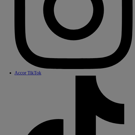
Accor TikTok