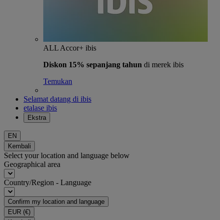
ALL Accor+ ibis
Diskon 15% sepanjang tahun
di merek ibis
Temukan
Selamat datang di ibis
etalase ibis
Ekstra
EN
Kembali
Select your location and language below
Geographical area
Country/Region - Language
Confirm my location and language
EUR
(€)