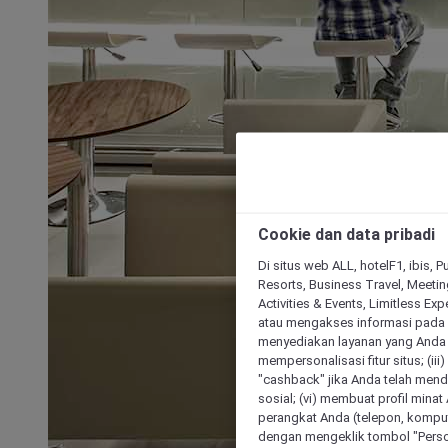
Cookie dan data pribadi
Di situs web ALL, hotelF1, ibis, 
Resorts, Business Travel, Meetin
Activities & Events, Limitless Ex
atau mengakses informasi pada 
menyediakan layanan yang Anda m
mempersonalisasi fitur situs; (ii
"cashback" jika Anda telah mend
sosial; (vi) membuat profil mina
perangkat Anda (telepon, kompute
dengan mengeklik tombol "Person