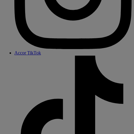
Accor TikTok