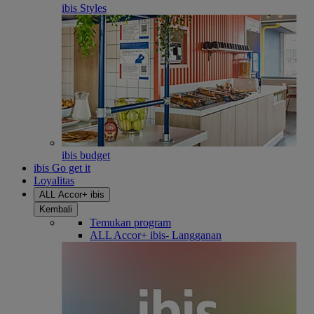
ibis Styles
ibis budget
ibis Go get it
Loyalitas
ALL Accor+ ibis
Kembali
Temukan program
ALL Accor+ ibis- Langganan