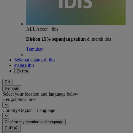
ALL Accor+ ibis
Diskon 15% sepanjang tahun
di merek ibis
Temukan
Selamat datang di ibis
etalase ibis
Ekstra
EN
Kembali
Select your location and language below
Geographical area
Country/Region - Language
Confirm my location and language
EUR
(€)