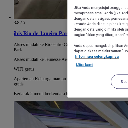
Jika Anda menyetujui penggunaan
memproses email Anda (jika Anda
dengan data navigasi, pemesanan
3.8 / 5
kepada Anda di situs pihak ketig
dengan data yang dimiliki oleh pi
ibis Rio de Janeiro Parque Olimpico
bagian "iklan yang ditargetkan" m
Akses mudah ke Riocentro Convention Centre dan Olympic
Anda dapat mengubah pilihan An
Park
dapat diakses melalui tautan "C
Informasi selengkapnya
Akses mudah ke Jeunesse Arena
Mitra kami
WIFI gratis
Apartemen Keluarga mampu mengakomodasi 1 anak secara
Ses
gratis
Berjarak 2 menit berkendara ke stasiun metro Linha Amarela.