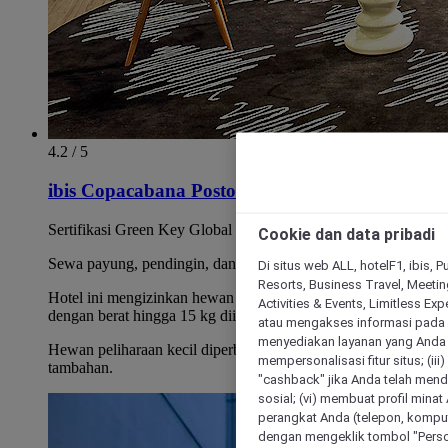
4.2 / 5
ibis Copacabana Posto 5
Sertifikasi Green Key Global
Cookie dan data pribadi
Sewa payung, pendingin, dan handuk pantai
Di situs web ALL, hotelF1, ibis, 
Resorts, Business Travel, Meetin
Hotel ini mengizinkan hewan peliharaan. Hewan peliharaan
Activities & Events, Limitless Ex
dengan berat hingga 15 kg diizinkan!
atau mengakses informasi pada 
menyediakan layanan yang Anda m
Hewan peliharaan kecil diperbolehkan dengan biaya
mempersonalisasi fitur situs; (ii
tambahan.
"cashback" jika Anda telah mend
sosial; (vi) membuat profil mina
perangkat Anda (telepon, kompute
dengan mengeklik tombol "Person