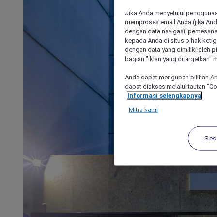
Jika Anda menyetujui penggunaan
memproses email Anda (jika Anda
dengan data navigasi, pemesanan
kepada Anda di situs pihak ketig
dengan data yang dimiliki oleh pi
bagian "iklan yang ditargetkan" m
Anda dapat mengubah pilihan An
dapat diakses melalui tautan "C
Informasi selengkapnya
Mitra kami
Ses