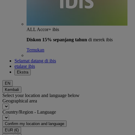
ALL Accor+ ibis
Diskon 15% sepanjang tahun
di merek ibis
Temukan
Selamat datang di ibis
etalase ibis
Ekstra
EN
Kembali
Select your location and language below
Geographical area
Country/Region - Language
Confirm my location and language
EUR
(€)