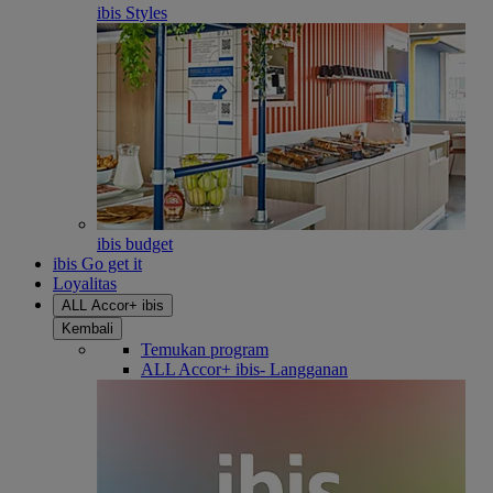
ibis Styles
ibis budget
ibis Go get it
Loyalitas
ALL Accor+ ibis
Kembali
Temukan program
ALL Accor+ ibis- Langganan