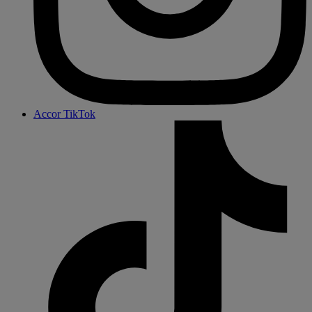
Accor TikTok