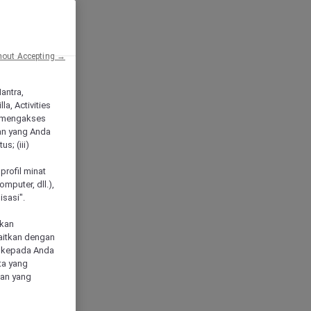
hout Accepting →
Mantra,
a, Activities
 mengakses
an yang Anda
s; (iii)
h
profil minat
mputer, dll.),
sasi".
akan
aitkan dengan
n kepada Anda
ta yang
klan yang