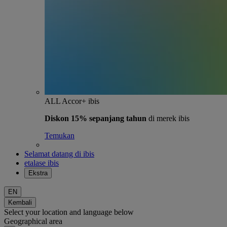
ALL Accor+ ibis
Diskon 15% sepanjang tahun
di merek ibis
Temukan
Selamat datang di ibis
etalase ibis
Ekstra
EN
Kembali
Select your location and language below
Geographical area