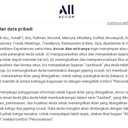
Continue wit
an data pribadi
b ALL, hotelF1, ibis, Pullman, Novotel, Mercure, MGallery, Sofitel, Movenpick, 
siness Travel, Meetings, Travelpros, Restaurants & Bars, Spa, Apartemen & Vill
Limitless Experiences serta Hera,
Accor dan mitranya
ingin menyimpan atau
pada perangkat Anda untuk: (i) mengoperasikan situs dan menyediakan layan
 tidak dapat menolak hal ini); (ii) meningkatkan dan mempersonalisasi fitur situ
udiens dan kinerja situs; (iv) menyediakan layanan "cashback" jika Anda tela
ya; (v) memungkinkan Anda berinteraksi dengan jejaring sosial; (vi) membuat 
 menawarkan iklan yang ditargetkan. Untuk setiap perangkat Anda (telepon, ko
 memilih di antara berbagai kegunaan ini dengan mengeklik tombol "Personali
menyetujui penggunaan informasi untuk tujuan iklan yang ditargetkan, Accor 
email Anda (jika Anda telah memberikannya) dalam versi "hashed", yang dik
asi, pemesanan, dan loyalitas Anda untuk menampilkan iklan yang ditargetka
ihak ketiga dan jejaring sosial. Data Anda mungkin akan disilangkan dengan da
eh pihak ketiga tersebut. Untuk mempelajari lebih lanjut, silakan lihat bagian "i
" melalui tombol "Personalisasi".