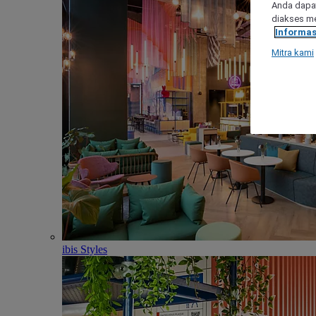
Anda dapat
diakses me
Informas
Mitra kami
ibis Styles