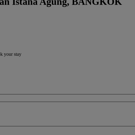
ngan Istana Agung, BANGKOK
ok your stay