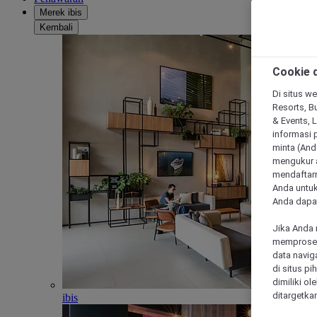
Merek ibis
Kembali
Cookie d
Di situs we
Resorts, Bu
& Events, 
informasi 
minta (Anda
mengukur a
mendaftarn
Anda untuk
Anda dapat
Jika Anda 
memproses 
data navig
di situs p
dimiliki ol
ditargetkan
ibis