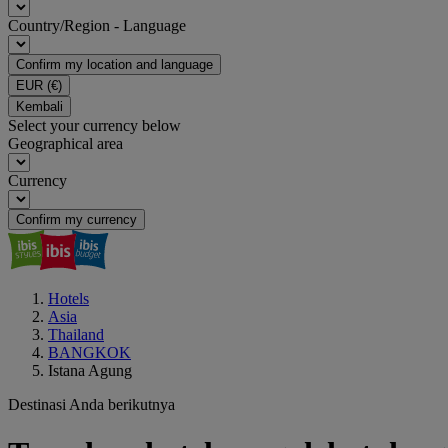
Country/Region - Language
Confirm my location and language
EUR
(€)
Kembali
Select your currency below
Geographical area
Currency
Confirm my currency
Hotels
Asia
Thailand
BANGKOK
Istana Agung
Destinasi Anda berikutnya