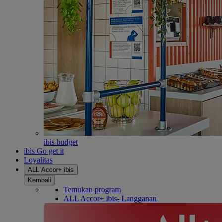
ibis budget
ibis Go get it
Loyalitas
ALL Accor+ ibis
Kembali
Temukan program
ALL Accor+ ibis- Langganan