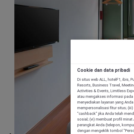
Cookie dan data pribadi
Di situs web ALL, hotelF1, ibis, 
Resorts, Business Travel, Meetin
Activities & Events, Limitless Ex
atau mengakses informasi pada 
menyediakan layanan yang Anda m
mempersonalisasi fitur situs; (ii
"cashback" jika Anda telah mend
sosial; (vi) membuat profil mina
perangkat Anda (telepon, kompute
dengan mengeklik tombol "Person