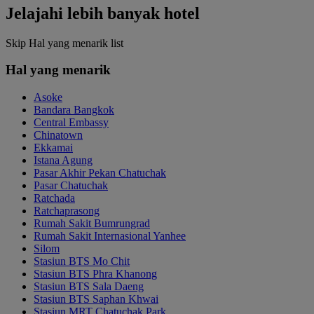
Jelajahi lebih banyak hotel
Skip Hal yang menarik list
Hal yang menarik
Asoke
Bandara Bangkok
Central Embassy
Chinatown
Ekkamai
Istana Agung
Pasar Akhir Pekan Chatuchak
Pasar Chatuchak
Ratchada
Ratchaprasong
Rumah Sakit Bumrungrad
Rumah Sakit Internasional Yanhee
Silom
Stasiun BTS Mo Chit
Stasiun BTS Phra Khanong
Stasiun BTS Sala Daeng
Stasiun BTS Saphan Khwai
Stasiun MRT Chatuchak Park