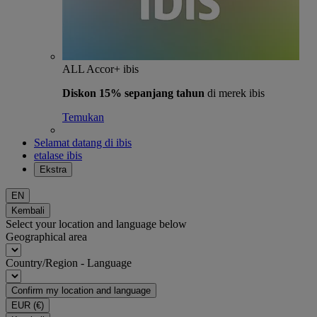
ALL Accor+ ibis
Diskon 15% sepanjang tahun
di merek ibis
Temukan
Selamat datang di ibis
etalase ibis
Ekstra
EN
Kembali
Select your location and language below
Geographical area
Country/Region - Language
Confirm my location and language
EUR
(€)