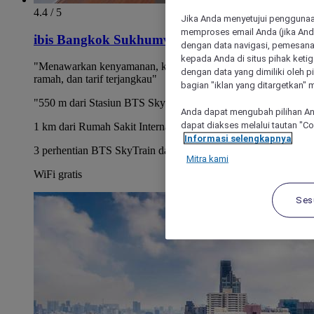
4.4 / 5
Jika Anda menyetujui penggunaan
memproses email Anda (jika Anda
ibis Bangkok Sukhumvit 4
dengan data navigasi, pemesanan
kepada Anda di situs pihak ketig
"Menawarkan kenyamanan, kemudahan, layanan yang
dengan data yang dimiliki oleh pi
ramah, dan tarif terjangkau"
bagian "iklan yang ditargetkan" m
"550 m dari Stasiun BTS Skytrain Nana"
Anda dapat mengubah pilihan An
dapat diakses melalui tautan "C
1 km dari Rumah Sakit Internasional Bumrungrad
Informasi selengkapnya
3 perhentian BTS SkyTrain dari Siam Paragon
Mitra kami
WiFi gratis
Ses