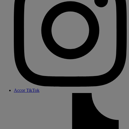
Accor TikTok