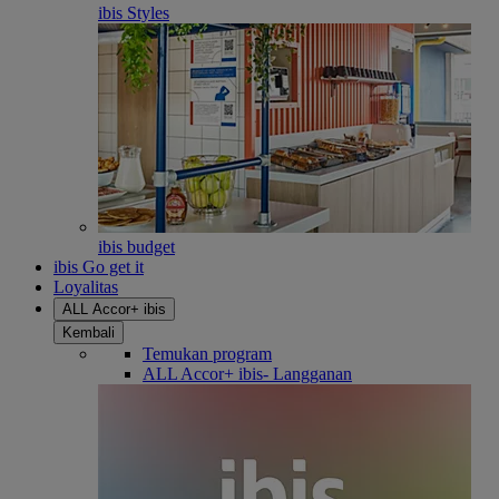
ibis Styles
ibis budget
ibis Go get it
Loyalitas
ALL Accor+ ibis
Kembali
Temukan program
ALL Accor+ ibis- Langganan