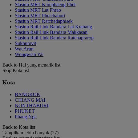
Stasiun MRT Kamphaeng Phet
Stasiun MRT Lat Phrao
Stasiun MRT Phetchaburi
Stasiun MRT Ratchadaphisek
Stasiun Rail Link Bandara Lat Krabang
Stasiun Rail Link Bandara Makkasan
Stasiun Rail Link Bandara Ratchaprarop
Sukhumvit
Wat Arun
Wongwian Yai
Back to Hal yang menarik list
Skip Kota list
Kota
BANGKOK
CHIANG MAI
NONTHABURI
PHUKET
Phang Nga
Back to Kota list
Tampilkan lebih banyak (27)