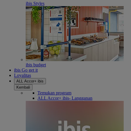
ibis Styles
ibis budget
ibis Go get it
Loyalitas
ALL Accor+ ibis
Kembali
Temukan program
ALL Accor+ ibis- Langganan