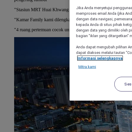
Jika Anda menyetujui penggunaan
"Stasiun MRT Huai Khwang berada tepat di depan hotel
memproses email Anda (jika Anda
dengan data navigasi, pemesanan
"Kamar Family kami dilengkapi tempat tidur susun modern.
kepada Anda di situs pihak ketig
"4 ruang pertemuan cocok untuk acara perusahaan dan sosial.
dengan data yang dimiliki oleh pi
bagian "iklan yang ditargetkan" m
Anda dapat mengubah pilihan An
dapat diakses melalui tautan "C
Informasi selengkapnya
Mitra kami
Ses