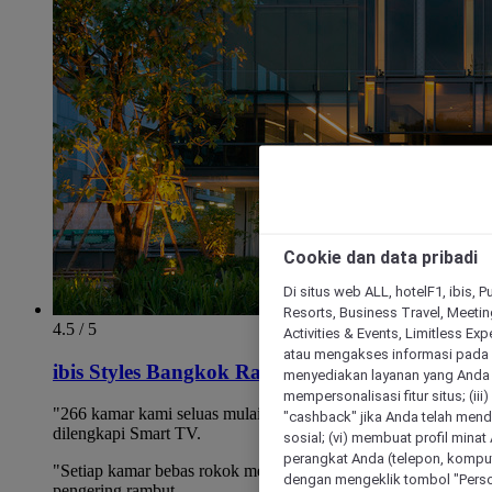
Cookie dan data pribadi
Di situs web ALL, hotelF1, ibis, 
Resorts, Business Travel, Meetin
4.5 / 5
Activities & Events, Limitless Ex
atau mengakses informasi pada 
ibis Styles Bangkok Ratchada
menyediakan layanan yang Anda m
mempersonalisasi fitur situs; (ii
"266 kamar kami seluas mulai 25 m² hingga 35 m²,
"cashback" jika Anda telah mend
dilengkapi Smart TV.
sosial; (vi) membuat profil mina
perangkat Anda (telepon, kompute
"Setiap kamar bebas rokok memiliki minibar, brankas,
dengan mengeklik tombol "Person
pengering rambut