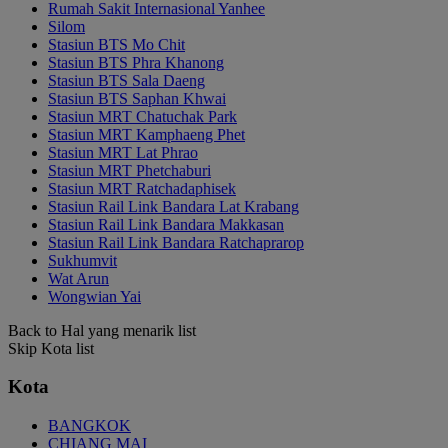
Rumah Sakit Internasional Yanhee
Silom
Stasiun BTS Mo Chit
Stasiun BTS Phra Khanong
Stasiun BTS Sala Daeng
Stasiun BTS Saphan Khwai
Stasiun MRT Chatuchak Park
Stasiun MRT Kamphaeng Phet
Stasiun MRT Lat Phrao
Stasiun MRT Phetchaburi
Stasiun MRT Ratchadaphisek
Stasiun Rail Link Bandara Lat Krabang
Stasiun Rail Link Bandara Makkasan
Stasiun Rail Link Bandara Ratchaprarop
Sukhumvit
Wat Arun
Wongwian Yai
Back to Hal yang menarik list
Skip Kota list
Kota
BANGKOK
CHIANG MAI