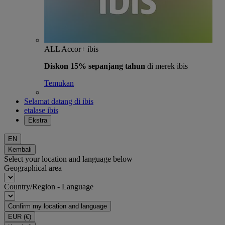
ALL Accor+ ibis
Diskon 15% sepanjang tahun
di merek ibis
Temukan
Selamat datang di ibis
etalase ibis
Ekstra
EN
Kembali
Select your location and language below
Geographical area
Country/Region - Language
Confirm my location and language
EUR
(€)