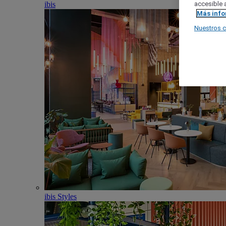
ibis
accesible a
Más inf
Nuestros 
ibis Styles