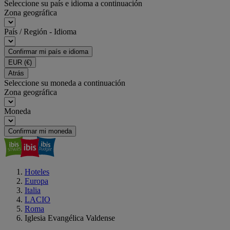
Seleccione su país e idioma a continuación
Zona geográfica
País / Región - Idioma
Confirmar mi país e idioma
EUR
(€)
Atrás
Seleccione su moneda a continuación
Zona geográfica
Moneda
Confirmar mi moneda
Hoteles
Europa
Italia
LACIO
Roma
Iglesia Evangélica Valdense