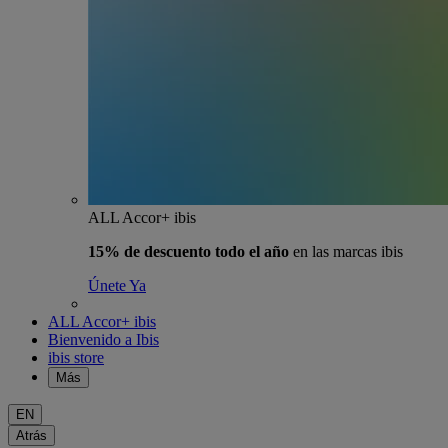
ALL Accor+ ibis
15% de descuento todo el año
en las marcas ibis
Únete Ya
ALL Accor+ ibis
Bienvenido a Ibis
ibis store
Más
EN
Atrás