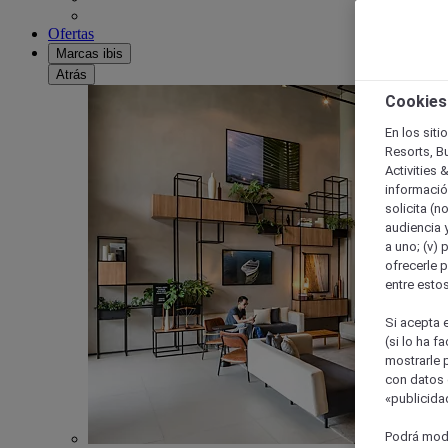
Ofertas
Marcas ibis
Atrás
Cookies
En los siti
Resorts, B
Activities 
información
solicita (n
audiencia y
a uno; (v) 
ofrecerle p
entre esto
Si acepta e
(si lo ha f
mostrarle 
con datos 
«publicidad
Podrá modi