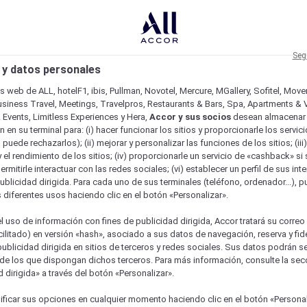
Seg
 y datos personales
os web de ALL, hotelF1, ibis, Pullman, Novotel, Mercure, MGallery, Sofitel, Mov
usiness Travel, Meetings, Travelpros, Restaurants & Bars, Spa, Apartments & Vi
& Events, Limitless Experiences y Hera,
Accor y sus socios
desean almacenar 
 en su terminal para: (i) hacer funcionar los sitios y proporcionarle los servic
o puede rechazarlos); (ii) mejorar y personalizar las funciones de los sitios; (iii
 el rendimiento de los sitios; (iv) proporcionarle un servicio de «cashback» si 
permitirle interactuar con las redes sociales; (vi) establecer un perfil de sus in
ublicidad dirigida. Para cada uno de sus terminales (teléfono, ordenador...), p
s diferentes usos haciendo clic en el botón «Personalizar».
l uso de información con fines de publicidad dirigida, Accor tratará su correo
acilitado) en versión «hash», asociado a sus datos de navegación, reserva y fid
publicidad dirigida en sitios de terceros y redes sociales. Sus datos podrán 
de los que dispongan dichos terceros. Para más información, consulte la sec
 dirigida» a través del botón «Personalizar».
ficar sus opciones en cualquier momento haciendo clic en el botón «Personal