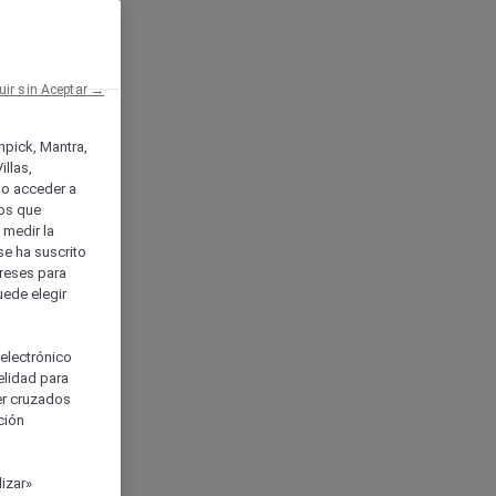
uir sin Aceptar →
enpick, Mantra,
llas,
o acceder a
ios que
) medir la
se ha suscrito
tereses para
uede elegir
 electrónico
elidad para
ser cruzados
ción
izar»